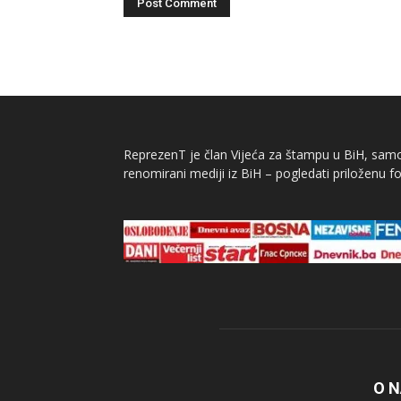
ReprezenT je član Vijeća za štampu u BiH, samor
renomirani mediji iz BiH – pogledati priloženu fo
O 