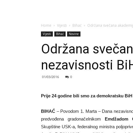
Home
Vijesti
Bihać
Održana svečana akademij
Vijesti
Bihać
Novine
Održana sveča
nezavisnosti Bi
01/03/2016
0
Prije 24 godine bili smo za demokratsku BiH
BIHAĆ
– Povodom 1. Marta – Dana nezavisnos
predvođena gradonačelnikom
Emdžadom Ga
Skupštine USK-a, federalnog ministra poljopri