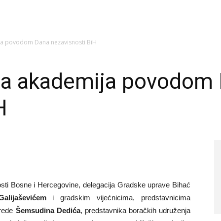
a povodom Dana nezavisnosti BiH
na akademija povodom
H
ti Bosne i Hercegovine, delegacija Gradske uprave Bihać
lijaševićem
i gradskim vijećnicima, predstavnicima
vrede
Šemsudina Dedića
, predstavnika boračkih udruženja