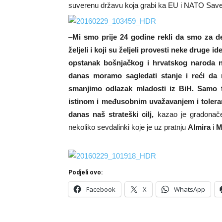
suverenu državu koja grabi ka EU i NATO Sav
–
Mi smo prije 24 godine rekli da smo za dem
željeli i koji su željeli provesti neke druge 
opstanak bošnjačkog i hrvatskog naroda n
danas moramo sagledati stanje i reći da
smanjimo odlazak mladosti iz BiH. Samo 
istinom i međusobnim uvažavanjem i toler
danas naš strateški cilj,
kazao je gradonačel
nekoliko sevdalinki koje je uz pratnju
Almira
i
M
Podjeli ovo:
Facebook
X
WhatsApp