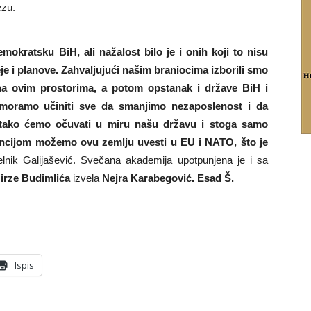
ezu.
okratsku BiH, ali nažalost bilo je i onih koji to nisu
ideje i planove. Zahvaljujući našim braniocima izborili smo
a ovim prostorima, a potom opstanak i države BiH i
 moramo učiniti sve da smanjimo nezaposlenost i da
tako ćemo očuvati u miru našu državu i stoga samo
ancijom možemo ovu zemlju uvesti u EU i NATO, što je
nik Galijašević. Svečana akademija upotpunjena je i sa
irze Budimlića
izvela
Nejra Karabegović. Esad Š.
Ispis