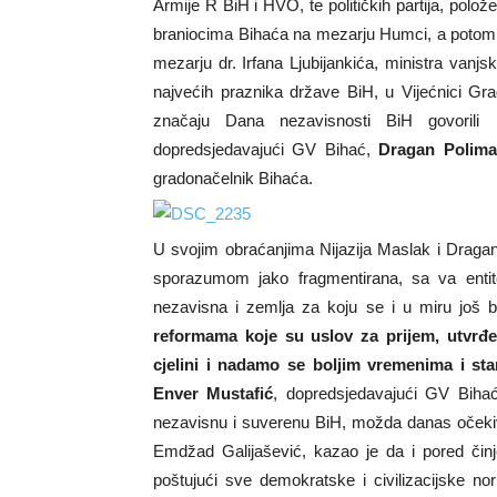
Armije R BiH i HVO, te političkih partija, polož
braniocima Bihaća na mezarju Humci, a potom i 
mezarju dr. Irfana Ljubijankića, ministra vanj
najvećih praznika države BiH, u Vijećnici Gr
značaju Dana nezavisnosti BiH govorili
dopredsjedavajući GV Bihać,
Dragan Polima
gradonačelnik Bihaća.
U svojim obraćanjima Nijazija Maslak i Draga
sporazumom jako fragmentirana, sa va entitet
nezavisna i zemlja za koju se i u miru još b
reformama koje su uslov za prijem, utvrđe
cjelini i nadamo se boljim vremenima i st
Enver Mustafić
, dopredsjedavajući GV Bihać
nezavisnu i suverenu BiH, možda danas očekivali
Emdžad Galijašević, kazao je da i pored činj
poštujući sve demokratske i civilizacijske n