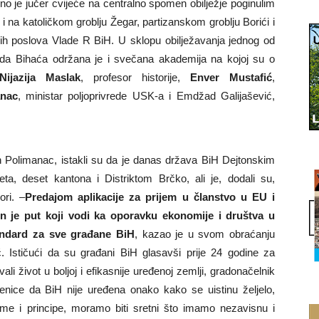
eno je jučer cvijeće na centralno spomen obilježje poginulim
na katoličkom groblju Žegar, partizanskom groblju Borići i
skih poslova Vlade R BiH. U sklopu obilježavanja jednog od
ada Bihaća održana je i svečana akademija na kojoj su o
Nijazija Maslak
, profesor historije,
Enver Mustafić
,
nac
, ministar poljoprivrede USK-a i Emdžad Galijašević,
n Polimanac, istakli su da je danas država BiH Dejtonskim
a, deset kantona i Distriktom Brčko, ali je, dodali su,
ori. –
Predajom aplikacije za prijem u članstvo u EU i
n je put koji vodi ka oporavku ekonomije i društva u
andard za sve građane BiH
, kazao je u svom obraćanju
. Ističući da su građani BiH glasavši prije 24 godine za
 život u boljoj i efikasnije uređenoj zemlji, gradonačelnik
enice da BiH nije uređena onako kako se uistinu željelo,
orme i principe, moramo biti sretni što imamo nezavisnu i