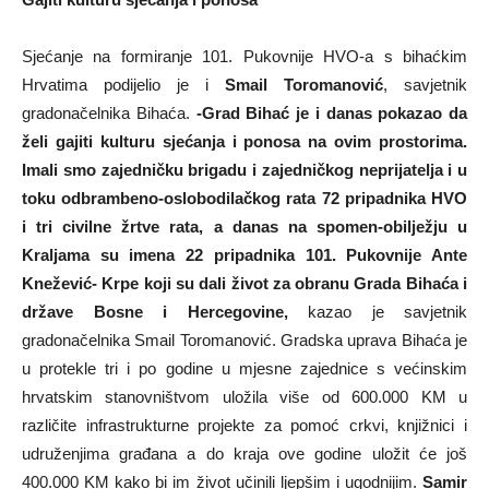
Sjećanje na formiranje 101. Pukovnije HVO-a s bihaćkim
Hrvatima podijelio je i
Smail Toromanović
, savjetnik
gradonačelnika Bihaća.
-Grad Bihać je i danas pokazao da
želi gajiti kulturu sjećanja i ponosa na ovim prostorima.
Imali smo zajedničku brigadu i zajedničkog neprijatelja i u
toku odbrambeno-oslobodilačkog rata 72 pripadnika HVO
i tri civilne žrtve rata, a danas na spomen-obilježju u
Kraljama su imena 22 pripadnika 101. Pukovnije Ante
Knežević- Krpe koji su dali život za obranu Grada Bihaća i
države Bosne i Hercegovine,
kazao je savjetnik
gradonačelnika Smail Toromanović. Gradska uprava Bihaća je
u protekle tri i po godine u mjesne zajednice s većinskim
hrvatskim stanovništvom uložila više od 600.000 KM u
različite infrastrukturne projekte za pomoć crkvi, knjižnici i
udruženjima građana a do kraja ove godine uložit će još
400.000 KM kako bi im život učinili ljepšim i ugodnijim.
Samir