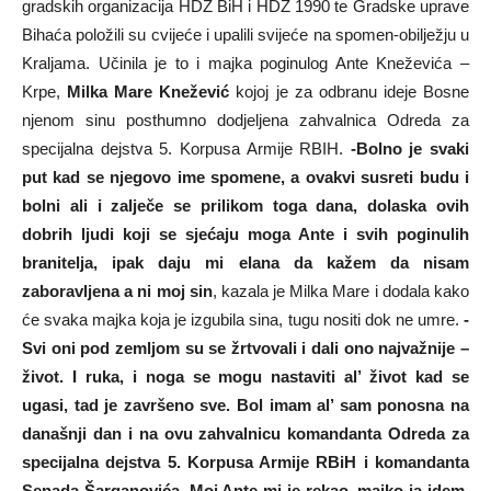
gradskih organizacija HDZ BiH i HDZ 1990 te Gradske uprave
Bihaća položili su cvijeće i upalili svijeće na spomen-obilježju u
Kraljama. Učinila je to i majka poginulog Ante Kneževića –
Krpe,
Milka Mare Knežević
kojoj je za odbranu ideje Bosne
njenom sinu posthumno dodjeljena zahvalnica Odreda za
specijalna dejstva 5. Korpusa Armije RBIH.
-Bolno je svaki
put kad se njegovo ime spomene, a ovakvi susreti budu i
bolni ali i zalječe se prilikom toga dana, dolaska ovih
dobrih ljudi koji se sjećaju moga Ante i svih poginulih
branitelja, ipak daju mi elana da kažem da nisam
zaboravljena a ni moj sin
, kazala je Milka Mare i dodala kako
će svaka majka koja je izgubila sina, tugu nositi dok ne umre.
-
Svi oni pod zemljom su se žrtvovali i dali ono najvažnije –
život. I ruka, i noga se mogu nastaviti al’ život kad se
ugasi, tad je završeno sve. Bol imam al’ sam ponosna na
današnji dan i na ovu zahvalnicu komandanta Odreda za
specijalna dejstva 5. Korpusa Armije RBiH i komandanta
Senada Šarganovića. Moj Ante mi je rekao, majko ja idem.