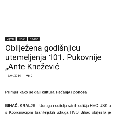
Vijesti
Bihać
Novine
Obilježena godišnjicu
utemeljenja 101. Pukovnije
„Ante Knežević
16/04/2016
0
Primjer kako se gaji kultura sjećanja i ponosa
BIHAĆ, KRALJE –
Udruga nositelja ratnih odličja HVO USK-a
s Koordinacijom braniteljskih udruga HVO Bihać obilježila je