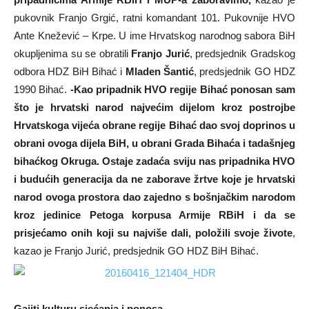
pukovnik Franjo Grgić, ratni komandant 101. Pukovnije HVO
Ante Knežević – Krpe. U ime Hrvatskog narodnog sabora BiH
okupljenima su se obratili
Franjo Jurić
, predsjednik Gradskog
odbora HDZ BiH Bihać i
Mladen Šantić
, predsjednik GO HDZ
1990 Bihać.
-Kao pripadnik HVO regije Bihać ponosan sam
što je hrvatski narod najvećim dijelom kroz postrojbe
Hrvatskoga vijeća obrane regije Bihać dao svoj doprinos u
obrani ovoga dijela BiH, u obrani Grada Bihaća i tadašnjeg
bihaćkog Okruga. Ostaje zadaća sviju nas pripadnika HVO
i budućih generacija da ne zaborave žrtve koje je hrvatski
narod ovoga prostora dao zajedno s bošnjačkim narodom
kroz jedinice Petoga korpusa Armije RBiH i da se
prisjećamo onih koji su najviše dali, položili svoje živote
,
kazao je Franjo Jurić, predsjednik GO HDZ BiH Bihać.
Gajiti kulturu sjećanja i ponosa