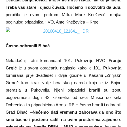
Treba vas stare i djecu čuvati. Hoćemo li dozvoliti da uđu
,
poručila je ovom prilikom Milka Mare Knežević, majka
poginulog pripadnika HVO, Ante Kneževića – Krpe.
Časno odbranili Bihać
Nekadašnji ratni komandant 101. Pukovnije HVO
Franjo
Grgić
je u svom obraćanju naglasio kako je 101. Pukovnija
formirana prije dvadeset i dvije godine u Kasarni „Zrinjski“
Grmeč kao izraz volje hrvatskog naroda koja je iz Bojne
prerasla u Pukovniju. Njeni pripadnici branili su zonu
odgovornosti dugu 42 kilometra od sela Mušići do sela
Dobrenica i s pripadnicima Armije RBiH časno branili i odbranili
Grad Bihać. –
Nećemo dati vremenu zaborava da ono što
smo časno i pošteno radili na ovim prostorima zajedno s
pripadnicima Armije RBiH i MUP-a zaboravimo,
kazao je