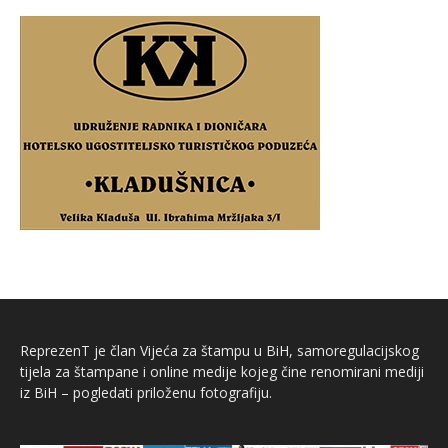
ReprezenT je član Vijeća za štampu u BiH, samoregulacijskog
tijela za štampane i online medije kojeg čine renomirani mediji
iz BiH – pogledati priloženu fotografiju.