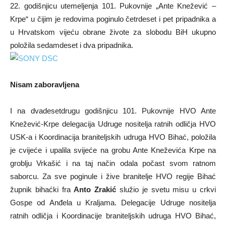
22. godišnjicu utemeljenja 101. Pukovnije „Ante Knežević –
Krpe“ u čijim je redovima poginulo četrdeset i pet pripadnika a
u Hrvatskom vijeću obrane živote za slobodu BiH ukupno
položila sedamdeset i dva pripadnika.
Nisam zaboravljena
I na dvadesetdrugu godišnjicu 101. Pukovnije HVO Ante
Knežević-Krpe delegacija Udruge nositelja ratnih odličja HVO
USK-a i Koordinacija braniteljskih udruga HVO Bihać, položila
je cvijeće i upalila svijeće na grobu Ante Kneževića Krpe na
groblju Vrkašić i na taj način odala počast svom ratnom
saborcu. Za sve poginule i žive branitelje HVO regije Bihać
župnik bihaćki fra
Anto Zrakić
služio je svetu misu u crkvi
Gospe od Anđela u Kraljama. Delegacije Udruge nositelja
ratnih odličja i Koordinacije braniteljskih udruga HVO Bihać,