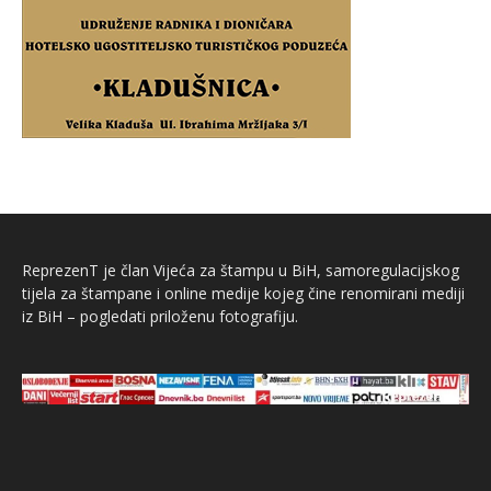
ReprezenT je član Vijeća za štampu u BiH, samoregulacijskog
tijela za štampane i online medije kojeg čine renomirani mediji
iz BiH – pogledati priloženu fotografiju.