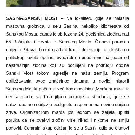
SASINA/SANSKI MOST –
Na lokalitetu gdje se nalazila
masovna grobnica u selu Sasina, nekoliko kilometara od
Sanskog Mosta, danas je obilježena 24. godišnjica zločina nad
65 Bošnjaka i Hrvata iz Sanskog Mosta. Članovi porodica
ubijenih žrtava, brojni građani kao i delegacije iz društveno
političkog života općine, evocirali su uspomene na jedan od
najstrašnijih zločina koji su počinjeni na području općine
Sanski Most tokom agresije na našu zemlju. Program
obilježavanja ovog značajnog datuma u novijoj historiji
Sanskog Mosta počeo je već tradicionalnim „Maršom mira“ iz
centra grada, sa Trga ljiljana do mjesta stradanja, gdje se
nalazi spomen obilježje podignuto u spomen na nevino ubijene
žrtve. Organizacijom marša još jednom se željela uputiti
poruka da se ovakvi zločini više nikad i nikome ne smiju
ponoviti. Centralni skup održan je se u Sasini, gdje se članovi