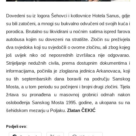
Dovedeni su iz logora Šehovci i kotlovnice Hotela Sanus, gdje
su bili zatočeni, a mnogi su bukvalno odvučeni od svojih kuća i
porodica. Brutalno su likvidirani u noćnim satima ispred farova
autobusa kojim su dovezeni na stratište. Zločin su preživjela
dva svjedoka koji su svjedočili o ovome zločinu, ali zbog kojeg
još uvijek niko od neposrednih izvršilaca nije odgovarao.
Strijeljanje nedužnih civila, prema dostupnim dokumentima i
informacijama, počinila je zloglasna jedinica Arkanovaca, koji
su tih septembarskih dana boravili na području Sanskog
Mosta, a u tom periodu su počinjeni i brojni drugi zločini. Tijela
žrtava su pronađena u masovnoj grobnici odmah nakon
oslobođenja Sanskog Mosta 1995. godine, a ukopana su na
šehidskom mezarju u Poljaku.
Zlatan ČEKIĆ
Podjeli ovo: