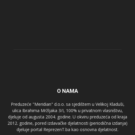
O NAMA
Preduzeće "Meridian" d.o.o. sa sjedištem u Velikoj Kladuši,
ulica Ibrahima Mržljaka 3/I, 100% u privatnom vlasništvu,
djeluje od augusta 2004. godine. U okviru preduzeća od kraja
2012. godine, pored izdavačke djelatnosti (periodična izdanja)
djeluje portal ReprezenT.ba kao osnovna djelatnost.