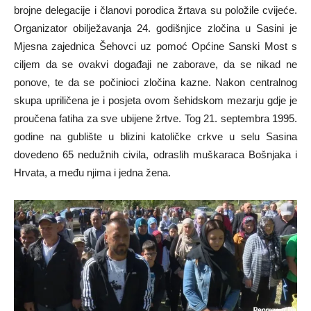
brojne delegacije i članovi porodica žrtava su položile cvijeće.
Organizator obilježavanja 24. godišnjice zločina u Sasini je
Mjesna zajednica Šehovci uz pomoć Općine Sanski Most s
ciljem da se ovakvi događaji ne zaborave, da se nikad ne
ponove, te da se počinioci zločina kazne. Nakon centralnog
skupa upriličena je i posjeta ovom šehidskom mezarju gdje je
proučena fatiha za sve ubijene žrtve. Tog 21. septembra 1995.
godine na gublište u blizini katoličke crkve u selu Sasina
dovedeno 65 nedužnih civila, odraslih muškaraca Bošnjaka i
Hrvata, a među njima i jedna žena.