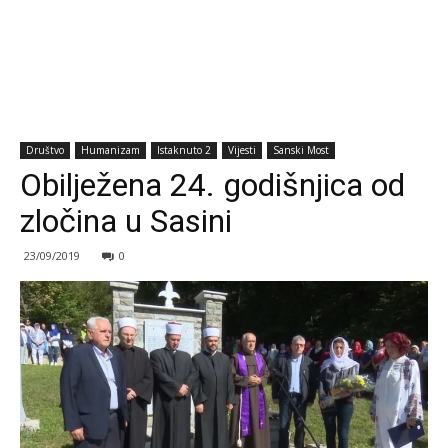
Društvo
Humanizam
Istaknuto 2
Vijesti
Sanski Most
Obilježena 24. godišnjica od
zločina u Sasini
23/09/2019
0