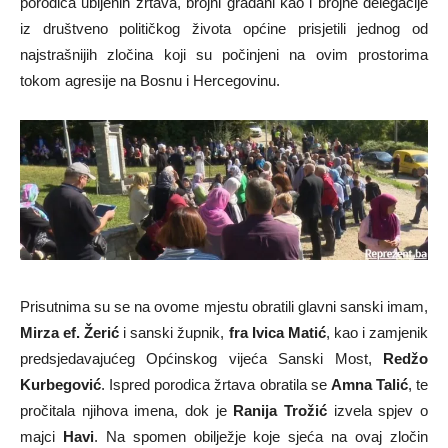
porodica ubijenih žrtava, brojni građani kao i brojne delegacije
iz društveno političkog života općine prisjetili jednog od
najstrašnijih zločina koji su počinjeni na ovim prostorima
tokom agresije na Bosnu i Hercegovinu.
Prisutnima su se na ovome mjestu obratili glavni sanski imam,
Mirza ef. Žerić
i sanski župnik,
fra Ivica Matić
, kao i zamjenik
predsjedavajućeg Općinskog vijeća Sanski Most,
Redžo
Kurbegović
. Ispred porodica žrtava obratila se
Amna Talić
, te
pročitala njihova imena, dok je
Ranija Trožić
izvela spjev o
majci
Havi
. Na spomen obilježje koje sjeća na ovaj zločin