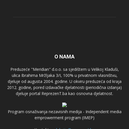
O NAMA
Preduzeće "Meridian" d.o.o. sa sjedištem u Velikoj Kladuši,
ulica Ibrahima Mržljaka 3/I, 100% u privatnom vlasništvu,
djeluje od augusta 2004. godine. U okviru preduzeća od kraja
2012. godine, pored izdavačke djelatnosti (periodična izdanja)
djeluje portal ReprezenT.ba kao osnovna djelatnost.
Program osnaživanja nezavisnih medija - Independent media
emprowerment program (IMEP)