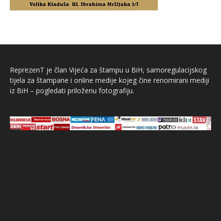
ReprezenT je član Vijeća za štampu u BiH, samoregulacijskog
tijela za štampane i online medije kojeg čine renomirani mediji
iz BiH – pogledati priloženu fotografiju.