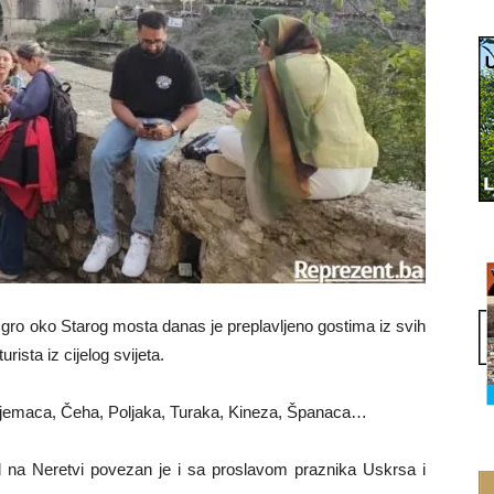
zgro oko Starog mosta danas je preplavljeno gostima iz svih
urista iz cijelog svijeta.
u Njemaca, Čeha, Poljaka, Turaka, Kineza, Španaca…
ad na Neretvi povezan je i sa proslavom praznika Uskrsa i