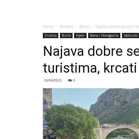
Home
Društvo
Biznis
Najava dobre sezone: Most
Društvo
Biznis
Vijesti
Bosna i Hercegovina
Istaknuto
Najava dobre se
turistima, krcati
26/04/2025
0