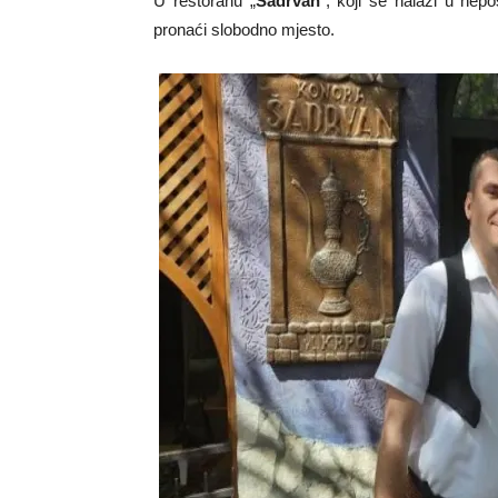
U restoranu „
Šadrvan
“, koji se nalazi u nepo
pronaći slobodno mjesto.