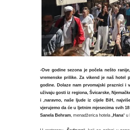
-Ove godine sezona je počela nešto ranije, 
vremenske prilike. Za vikend je naš hotel 
godine. Dolaze nam prvomajski praznici i v
uživaju gosti iz regiona, Švicarske, Njemačk
i ,naravno, naše ljude iz cijele BiH, najv
vjerujemo da će u ljetnim mjesecima svih 18 s
Sanela Behram
, menadžerica hotela „
Hana
“ u