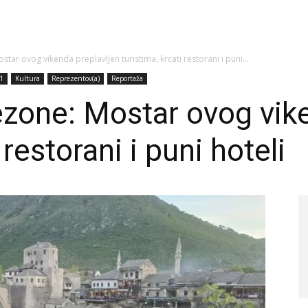
ar ovog vikenda preplavljen turistima, krcati restorani i puni...
 1
Kultura
Reprezentov(a)
Reportaža
zone: Mostar ovog vike
 restorani i puni hoteli