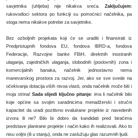
savjetnika (uhljeba) nije nikakva sreća.
Zaključujem
:
rukovodioci sektora po funkciji su pomoćnici načelnika, pa
stoga nema nikakve potrebe za savjetnike.
Bez ozboljnih projekata koji će se uraditi i finansirati iz
Predpristupnih fondova EU, fondova IBRD-a, fondova
Federacije, Razvojne banke FBiH, direktnih inostranih
ulaganja, zajedničkih ulaganja, slobodnih (poslovnih) zona i
komercijalnih banaka, načelnik jednostavno nema
manevarskog prostora za razvoj. Jer, ako se sve svede na
očekivanja dotacija viših nivoa vlasti, onda načelnik može biti i
moja strina!
Sada slijedi ključno pitanje
: ima li načelnik bilo
koje općine sa svojim saradnicima menadžerski i stručni
kapacitet da uradi pozitivno evaluirane projekte iz navedenih
izvora ili ne? Bilo bi dobro da kandidati pred biračima
predstave planirane projekte i način kako ih realizovati. Ako to
nisu voljni (ili u stanju), onda ne zaslužuju glas razumnih ljudi.