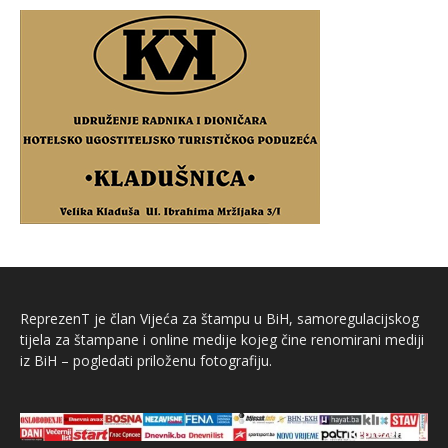
ReprezenT je član Vijeća za štampu u BiH, samoregulacijskog
tijela za štampane i online medije kojeg čine renomirani mediji
iz BiH – pogledati priloženu fotografiju.