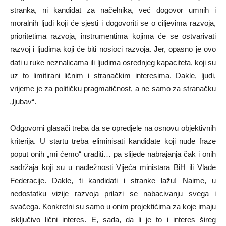
stranka, ni kandidat za načelnika, već dogovor umnih i
moralnih ljudi koji će sjesti i dogovoriti se o ciljevima razvoja,
prioritetima razvoja, instrumentima kojima će se ostvarivati
razvoj i ljudima koji će biti nosioci razvoja. Jer, opasno je ovo
dati u ruke neznalicama ili ljudima osrednjeg kapaciteta, koji su
uz to limitirani ličnim i stranačkim interesima. Dakle, ljudi,
vrijeme je za političku pragmatičnost, a ne samo za stranačku
„ljubav“.
Odgovorni glasači treba da se opredjele na osnovu objektivnih
kriterija. U startu treba eliminisati kandidate koji nude fraze
poput onih „mi ćemo“ uraditi… pa slijede nabrajanja čak i onih
sadržaja koji su u nadležnosti Vijeća ministara BiH ili Vlade
Federacije. Dakle, ti kandidati i stranke lažu! Naime, u
nedostatku vizije razvoja prilazi se nabacivanju svega i
svačega. Konkretni su samo u onim projektićima za koje imaju
isključivo lični interes. E, sada, da li je to i interes šireg