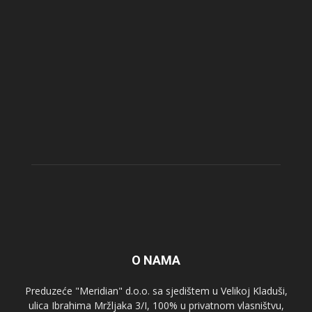
O NAMA
Preduzeće "Meridian" d.o.o. sa sjedištem u Velikoj Kladuši,
ulica Ibrahima Mržljaka 3/I, 100% u privatnom vlasništvu,