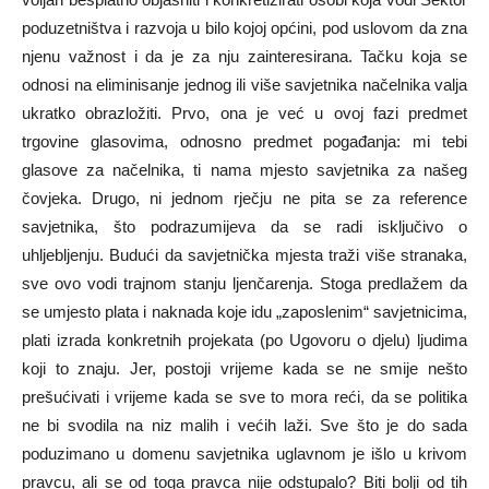
poduzetništva i razvoja u bilo kojoj općini, pod uslovom da zna
njenu važnost i da je za nju zainteresirana. Tačku koja se
odnosi na eliminisanje jednog ili više savjetnika načelnika valja
ukratko obrazložiti. Prvo, ona je već u ovoj fazi predmet
trgovine glasovima, odnosno predmet pogađanja: mi tebi
glasove za načelnika, ti nama mjesto savjetnika za našeg
čovjeka. Drugo, ni jednom rječju ne pita se za reference
savjetnika, što podrazumijeva da se radi isključivo o
uhljebljenju. Budući da savjetnička mjesta traži više stranaka,
sve ovo vodi trajnom stanju ljenčarenja. Stoga predlažem da
se umjesto plata i naknada koje idu „zaposlenim“ savjetnicima,
plati izrada konkretnih projekata (po Ugovoru o djelu) ljudima
koji to znaju. Jer, postoji vrijeme kada se ne smije nešto
prešućivati i vrijeme kada se sve to mora reći, da se politika
ne bi svodila na niz malih i većih laži. Sve što je do sada
poduzimano u domenu savjetnika uglavnom je išlo u krivom
pravcu, ali se od toga pravca nije odstupalo? Biti bolji od tih