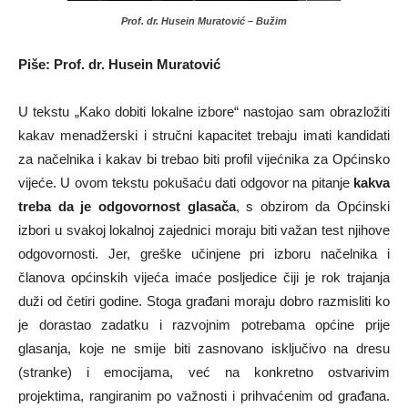
Prof. dr. Husein Muratović – Bužim
Piše: Prof. dr. Husein Muratović
U tekstu „Kako dobiti lokalne izbore“ nastojao sam obrazložiti
kakav menadžerski i stručni kapacitet trebaju imati kandidati
za načelnika i kakav bi trebao biti profil vijećnika za Općinsko
vijeće. U ovom tekstu pokušaću dati odgovor na pitanje
kakva
treba da je odgovornost glasača
, s obzirom da Općinski
izbori u svakoj lokalnoj zajednici moraju biti važan test njihove
odgovornosti. Jer, greške učinjene pri izboru načelnika i
članova općinskih vijeća imaće posljedice čiji je rok trajanja
duži od četiri godine. Stoga građani moraju dobro razmisliti ko
je dorastao zadatku i razvojnim potrebama općine prije
glasanja, koje ne smije biti zasnovano isključivo na dresu
(stranke) i emocijama, već na konkretno ostvarivim
projektima, rangiranim po važnosti i prihvaćenim od građana.