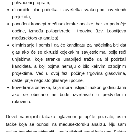
prihvaćeni program,
dinamički plan početka i završetka svakog od navedenih
projekata,
ponuđeni koncept međusektorske analize, bar za područje
općine, između poljoprivrede i trgovine (tzv. Leontijeva
međusektorska analiza),
eliminisanje i pomisli da će kandidatu za načelnika biti dat
glas ako će se okružiti kojekakim savjetnicima, bolje reći
uhljebima, koje stranke unaprijed traže da bi podržali
kandidata, a koji pojma nemaju o bilo kakvim ozboljnim
projektima. Već u ovoj fazi počinje trgovina glasovima,
dakle, prije nego što glasanje i počne,
kovertirana ostavka, koja mora uslijediti nakon godinu dana
ako se obećano ne bude izvršavalo u predviđenim
rokovima.
Devet nabrojanih tačaka uglavnom je opšte poznato, osim
tačke koja se odnosi na međusektorsku analizu. Nju sam
voljan besplatno objasniti i konkretizirati osobi koja vodi Sektor