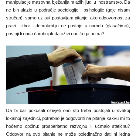
manipulacije masovna bježanija mladih ljudi u inostranstvo. Da
ne bih ulazio u područje sociologije i psihologije (gdje nisam
stručan), samo uz put postavljam pitanje: ako odgovornost za
pravi izbor i demokratiju ne postoje u narodu (glasačima),
postoji li onda čarobnjak da oživi ono čega nema?
Da bi bar pokušali oživjeti ono što treba postojati u svakoj
lokalnoj zajednici, potrebno je odgovoriti na pitanje kakvu mi to
hoćemo općinu: prosperitetno razvojnu ili učmalo statičnu?
Odgovor na ovo pitanje ne može pojedinačno dati ni jedna