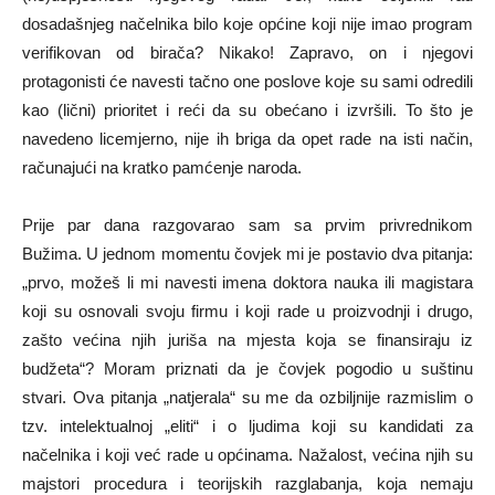
dosadašnjeg načelnika bilo koje općine koji nije imao program
verifikovan od birača? Nikako! Zapravo, on i njegovi
protagonisti će navesti tačno one poslove koje su sami odredili
kao (lični) prioritet i reći da su obećano i izvršili. To što je
navedeno licemjerno, nije ih briga da opet rade na isti način,
računajući na kratko pamćenje naroda.
Prije par dana razgovarao sam sa prvim privrednikom
Bužima. U jednom momentu čovjek mi je postavio dva pitanja:
„prvo, možeš li mi navesti imena doktora nauka ili magistara
koji su osnovali svoju firmu i koji rade u proizvodnji i drugo,
zašto većina njih juriša na mjesta koja se finansiraju iz
budžeta“? Moram priznati da je čovjek pogodio u suštinu
stvari. Ova pitanja „natjerala“ su me da ozbiljnije razmislim o
tzv. intelektualnoj „eliti“ i o ljudima koji su kandidati za
načelnika i koji već rade u općinama. Nažalost, većina njih su
majstori procedura i teorijskih razglabanja, koja nemaju