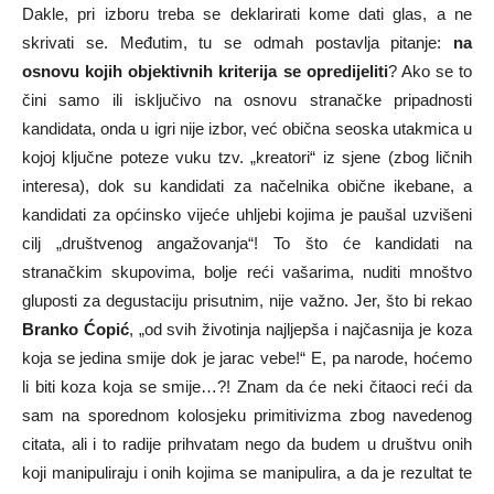
Dakle, pri izboru treba se deklarirati kome dati glas, a ne
skrivati se. Međutim, tu se odmah postavlja pitanje:
na
osnovu kojih objektivnih kriterija se opredijeliti
? Ako se to
čini samo ili isključivo na osnovu stranačke pripadnosti
kandidata, onda u igri nije izbor, već obična seoska utakmica u
kojoj ključne poteze vuku tzv. „kreatori“ iz sjene (zbog ličnih
interesa), dok su kandidati za načelnika obične ikebane, a
kandidati za općinsko vijeće uhljebi kojima je paušal uzvišeni
cilj „društvenog angažovanja“! To što će kandidati na
stranačkim skupovima, bolje reći vašarima, nuditi mnoštvo
gluposti za degustaciju prisutnim, nije važno. Jer, što bi rekao
Branko Ćopić
, „od svih životinja najljepša i najčasnija je koza
koja se jedina smije dok je jarac vebe!“ E, pa narode, hoćemo
li biti koza koja se smije…?! Znam da će neki čitaoci reći da
sam na sporednom kolosjeku primitivizma zbog navedenog
citata, ali i to radije prihvatam nego da budem u društvu onih
koji manipuliraju i onih kojima se manipulira, a da je rezultat te