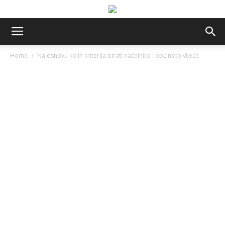
Home
Na osnovu kojih kriterija birati načelnika i općinsko vijeće