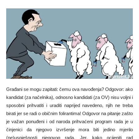
Građani se mogu zapitati: čemu ova navođenja? Odgovor: ako
kandidat (za načelnika), odnosno kandidati (za OV) nisu voljni i
sposobni prihvatiti i uraditi naprijed navedeno, njih ne treba
birati jer se radi o običnim folirantima! Odgovor na pitanje zašto
je važan ponuđeni i od naroda prihvaćeni program rada je u
činjenici da njegovo izvršenje mora biti jedino mjerilo
(ne)uspješnosti njegovog rada. Jer, kako ocijeniti rad