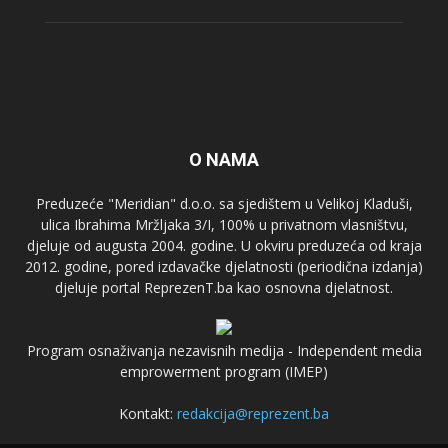
O NAMA
Preduzeće "Meridian" d.o.o. sa sjedištem u Velikoj Kladuši,
ulica Ibrahima Mržljaka 3/I, 100% u privatnom vlasništvu,
djeluje od augusta 2004. godine. U okviru preduzeća od kraja
2012. godine, pored izdavačke djelatnosti (periodična izdanja)
djeluje portal ReprezenT.ba kao osnovna djelatnost.
Program osnaživanja nezavisnih medija - Independent media
emprowerment program (IMEP)
Kontakt:
redakcija@reprezent.ba