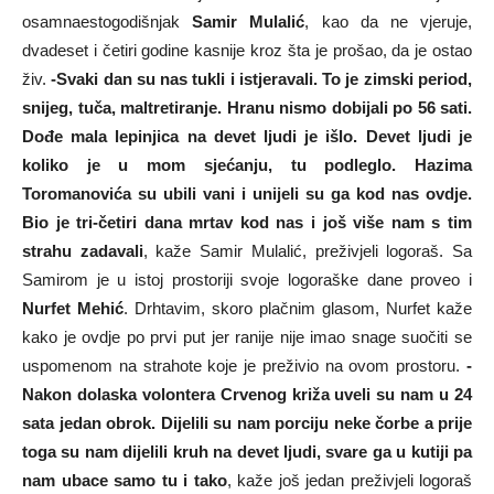
osamnaestogodišnjak
Samir Mulalić
, kao da ne vjeruje,
dvadeset i četiri godine kasnije kroz šta je prošao, da je ostao
živ.
-Svaki dan su nas tukli i istjeravali. To je zimski period,
snijeg, tuča, maltretiranje. Hranu nismo dobijali po 56 sati.
Dođe mala lepinjica na devet ljudi je išlo. Devet ljudi je
koliko je u mom sjećanju, tu podleglo. Hazima
Toromanovića su ubili vani i unijeli su ga kod nas ovdje.
Bio je tri-četiri dana mrtav kod nas i još više nam s tim
strahu zadavali
, kaže Samir Mulalić, preživjeli logoraš. Sa
Samirom je u istoj prostoriji svoje logoraške dane proveo i
Nurfet Mehić
. Drhtavim, skoro plačnim glasom, Nurfet kaže
kako je ovdje po prvi put jer ranije nije imao snage suočiti se
uspomenom na strahote koje je preživio na ovom prostoru.
-
Nakon dolaska volontera Crvenog križa uveli su nam u 24
sata jedan obrok. Dijelili su nam porciju neke čorbe a prije
toga su nam dijelili kruh na devet ljudi, svare ga u kutiji pa
nam ubace samo tu i tako
, kaže još jedan preživjeli logoraš