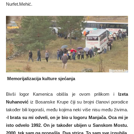
Nurfet.Mehić.
Memorijalizacija kulture sjećanja
Bivši logor Kamenica obišla je ovom prilikom i
Izeta
Nuhanović
iz Bosanske Krupe čiji su brojni članovi porodice
također bili logoraši, među kojima neki više nisu među živima.
-I brata su mi odveli, on je bio u logoru Manjača. Oca mi je
isto odvelo 1992. On je također ubijen u Sanskom Mostu.
2000. tek sam ga pronašla. Dva strica. To sam sve izgubila.