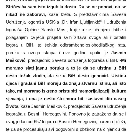
Stričevića sam isto izgubila dosta. Da se ne ponovi, da se
nikad ne zaboravi
, kaže Izeta. S predstavnicima Saveza
Udruženja logoraša USK-a „Dr. Irfan Ljubijankić“ i Udruženja
logoraša Općine Sanski Most, koji su se učenjem fatihe i
polaganjem cvijeća prisjetili svih žrtava ovoga ali i ostalih
logora u BiH, te šehida odbrambeno-oslobodilačkog rata,
poruku s ovoga skupa i ove godine uputio je
Jasmin
Mešković
, predsjednik Saveza udruženja logoraša u BiH.
-Mi
moramo slati jasnu poruku a to je da se uistinu u BiH
desio težak zločin, da se u BiH desio genocid. Uistinu
djeca i građani BiH moraju da znaju stvarnu istinu, ali isto
tako, mi moramo iskreno pristupiti memorijalizaciji kulture
sjećanja, i ona je nešto što mora biti sastavni dio našeg
života
, kaže Jasmin Mešković, predsjednik Saveza udruženja
logoraša u Bosni i Hercegovini. Ponovno je zatraženo da se i
ovaj, jedan od 657 logora u Bosni i Hercegovini, barem obilježi,
te da se procesuiraju svi odgovorni s obzirom na činjenicu da