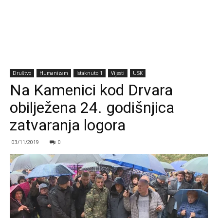
Društvo
Humanizam
Istaknuto 1
Vijesti
USK
Na Kamenici kod Drvara
obilježena 24. godišnjica
zatvaranja logora
03/11/2019
0