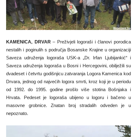
KAMENICA, DRVAR
– Preživjeli logoraši i članovi porodica
nestalih i poginulih s područja Bosanske Krajine u organizaciji
Saveza udruženja logoraša USK-a „Dr. Irfan Ljubijankić“ i
Saveza udruženja logoraša u Bosni i Hercegovini, obilježili su
dvadeset i četvrtu godišnjicu zatvaranja Logora Kamenica kod
Drvara, jednog od najvećih logora smrti, kroz koji je u periodu
od 1992. do 1995. godine prošlo više stotina Bošnjaka i
Hrvata. Pedeset je logoraša ubijeno u logoru i bačeno u
masovne grobnice. Znatan broj stradalih odveden je u
nepoznato.