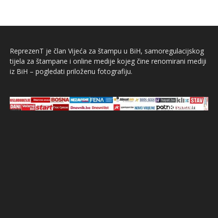
ReprezenT je član Vijeća za štampu u BiH, samoregulacijskog
tijela za štampane i online medije kojeg čine renomirani mediji
iz BiH – pogledati priloženu fotografiju.