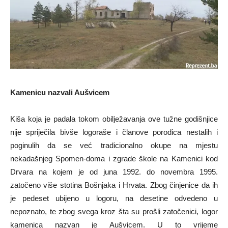
Kamenicu nazvali Aušvicem
Kiša koja je padala tokom obilježavanja ove tužne godišnjice
nije spriječila bivše logoraše i članove porodica nestalih i
poginulih da se već tradicionalno okupe na mjestu
nekadašnjeg Spomen-doma i zgrade škole na Kamenici kod
Drvara na kojem je od juna 1992. do novembra 1995.
zatočeno više stotina Bošnjaka i Hrvata. Zbog činjenice da ih
je pedeset ubijeno u logoru, na desetine odvedeno u
nepoznato, te zbog svega kroz šta su prošli zatočenici, logor
kamenica nazvan je Aušvicem. U to vrijeme