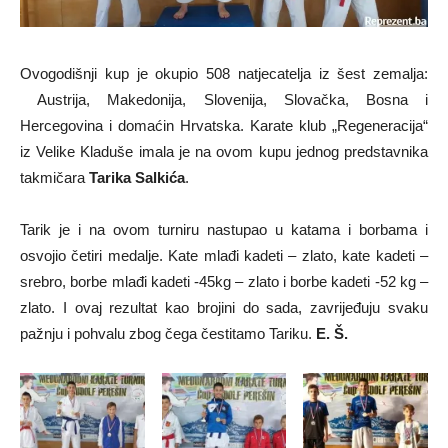
Ovogodišnji kup je okupio 508 natjecatelja iz šest zemalja:
Austrija, Makedonija, Slovenija, Slovačka, Bosna i
Hercegovina i domaćin Hrvatska. Karate klub „Regeneracija“
iz Velike Kladuše imala je na ovom kupu jednog predstavnika
takmičara
Tarika Salkića
.
Tarik je i na ovom turniru nastupao u katama i borbama i
osvojio četiri medalje. Kate mlađi kadeti – zlato, kate kadeti –
srebro, borbe mlađi kadeti -45kg – zlato i borbe kadeti -52 kg –
zlato. I ovaj rezultat kao brojini do sada, zavrijeđuju svaku
pažnju i pohvalu zbog čega čestitamo Tariku.
E. Š.