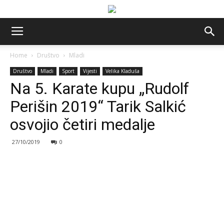
Home
Društvo
Mladi
Društvo
Mladi
Sport
Vijesti
Velika Kladuša
Na 5. Karate kupu „Rudolf
Perišin 2019“ Tarik Salkić
osvojio četiri medalje
27/10/2019
0