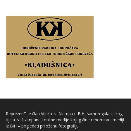
ReprezenT je član Vijeća za štampu u BiH, samoregulacijskog
tijela za štampane i online medije kojeg čine renomirani mediji
iz BiH – pogledati priloženu fotografiju.