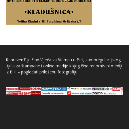
ReprezenT je član Vijeća za štampu u BiH, samoregulacijskog
tijela za štampane i online medije kojeg čine renomirani mediji
iz BiH – pogledati priloženu fotografiju.