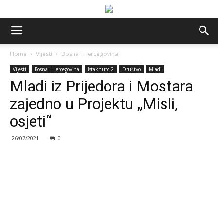
Home
Vijesti
Bosna i Hercegovina
Vijesti
Bosna i Hercegovina
Istaknuto 2
Društvo
Mladi
Mladi iz Prijedora i Mostara
zajedno u Projektu „Misli,
osjeti“
26/07/2021
0