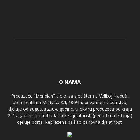
O NAMA
Preduzeće "Meridian" d.o.o. sa sjedištem u Velikoj Kladuši,
ulica Ibrahima Mržljaka 3/I, 100% u privatnom vlasništvu,
djeluje od augusta 2004. godine. U okviru preduzeća od kraja
2012. godine, pored izdavačke djelatnosti (periodična izdanja)
djeluje portal ReprezenT.ba kao osnovna djelatnost.