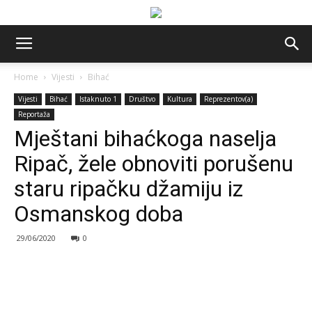
Home
Vijesti
Bihać
Vijesti
Bihać
Istaknuto 1
Društvo
Kultura
Reprezentov(a)
Reportaža
Mještani bihaćkoga naselja
Ripač, žele obnoviti porušenu
staru ripačku džamiju iz
Osmanskog doba
29/06/2020
0