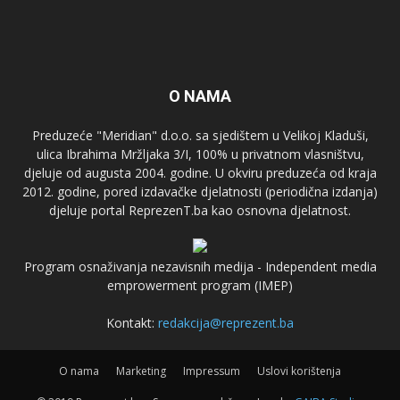
O NAMA
Preduzeće "Meridian" d.o.o. sa sjedištem u Velikoj Kladuši,
ulica Ibrahima Mržljaka 3/I, 100% u privatnom vlasništvu,
djeluje od augusta 2004. godine. U okviru preduzeća od kraja
2012. godine, pored izdavačke djelatnosti (periodična izdanja)
djeluje portal ReprezenT.ba kao osnovna djelatnost.
Program osnaživanja nezavisnih medija - Independent media
emprowerment program (IMEP)
Kontakt:
redakcija@reprezent.ba
O nama
Marketing
Impressum
Uslovi korištenja