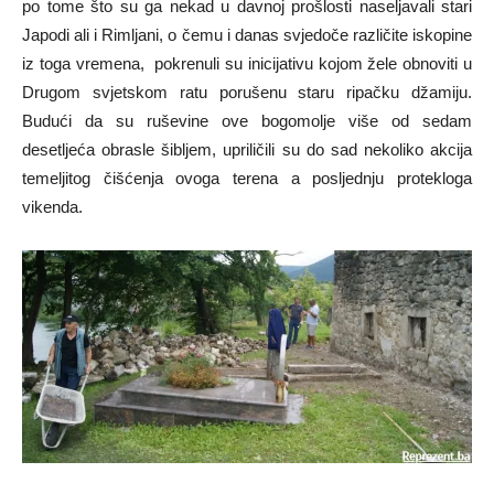
po tome što su ga nekad u davnoj prošlosti naseljavali stari
Japodi ali i Rimljani, o čemu i danas svjedoče različite iskopine
iz toga vremena, pokrenuli su inicijativu kojom žele obnoviti u
Drugom svjetskom ratu porušenu staru ripačku džamiju.
Budući da su ruševine ove bogomolje više od sedam
desetljeća obrasle šibljem, upriličili su do sad nekoliko akcija
temeljitog čišćenja ovoga terena a posljednju protekloga
vikenda.