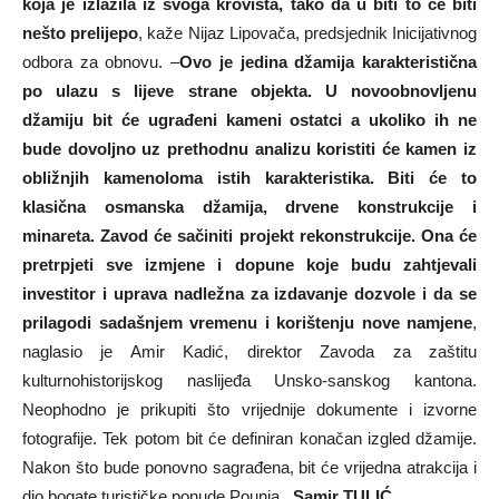
koja je izlazila iz svoga krovišta, tako da u biti to će biti
nešto prelijepo
, kaže Nijaz Lipovača, predsjednik Inicijativnog
odbora za obnovu. –
Ovo je jedina džamija karakteristična
po ulazu s lijeve strane objekta. U novoobnovljenu
džamiju bit će ugrađeni kameni ostatci a ukoliko ih ne
bude dovoljno uz prethodnu analizu koristiti će kamen iz
obližnjih kamenoloma istih karakteristika. Biti će to
klasična osmanska džamija, drvene konstrukcije i
minareta. Zavod će sačiniti projekt rekonstrukcije. Ona će
pretrpjeti sve izmjene i dopune koje budu zahtjevali
investitor i uprava nadležna za izdavanje dozvole i da se
prilagodi sadašnjem vremenu i korištenju nove namjene
,
naglasio je Amir Kadić, direktor Zavoda za zaštitu
kulturnohistorijskog naslijeđa Unsko-sanskog kantona.
Neophodno je prikupiti što vrijednije dokumente i izvorne
fotografije. Tek potom bit će definiran konačan izgled džamije.
Nakon što bude ponovno sagrađena, bit će vrijedna atrakcija i
dio bogate turističke ponude Pounja.
Samir TULIĆ