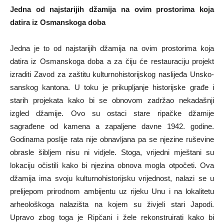
Jedna od najstarijih džamija na ovim prostorima koja
datira iz Osmanskoga doba
Jedna je to od najstarijih džamija na ovim prostorima koja
datira iz Osmanskoga doba a za čiju će restauraciju projekt
izraditi Zavod za zaštitu kulturnohistorijskog naslijeđa Unsko-
sanskog kantona. U toku je prikupljanje historijske građe i
starih projekata kako bi se obnovom zadržao nekadašnji
izgled džamije. Ovo su ostaci stare ripačke džamije
sagrađene od kamena a zapaljene davne 1942. godine.
Godinama poslije rata nije obnavljana pa se njezine ruševine
obrasle šibljem nisu ni vidjele. Stoga, vrijedni mještani su
lokaciju očistili kako bi njezina obnova mogla otpočeti. Ova
džamija ima svoju kulturnohistorijsku vrijednost, nalazi se u
prelijepom prirodnom ambijentu uz rijeku Unu i na lokalitetu
arheološkoga nalazišta na kojem su živjeli stari Japodi.
Upravo zbog toga je Ripčani i žele rekonstruirati kako bi