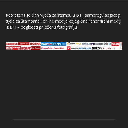
ReprezenT je član Vijeća za štampu u BiH, samoregulacijskog
tijela za štampane i online medije kojeg čine renomirani mediji
iz BiH – pogledati priloženu fotografiju.