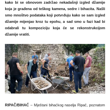
kako bi se obnovom zadržao nekadašnji izgled džamije
koja je građena od teškog kamena, sedre i bihacita. Našli
smo mnoštvo podataka koji potvrđuju kako se sam izgled
džamije mijenjao kroz tu epohu, a sad smo u fazi kad bi
odabrali tu kompoziciju koja će se rekonstrukcijom
džamije vratiti.
RIPAČ/BIHAĆ
– Mještani bihaćkog naselja Ripač, poznatom