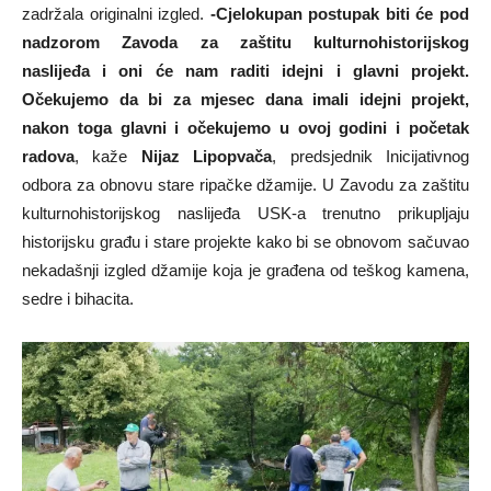
zadržala originalni izgled.
-Cjelokupan postupak biti će pod
nadzorom Zavoda za zaštitu kulturnohistorijskog
naslijeđa i oni će nam raditi idejni i glavni projekt.
Očekujemo da bi za mjesec dana imali idejni projekt,
nakon toga glavni i očekujemo u ovoj godini i početak
radova
, kaže
Nijaz Lipopvača
, predsjednik Inicijativnog
odbora za obnovu stare ripačke džamije. U Zavodu za zaštitu
kulturnohistorijskog naslijeđa USK-a trenutno prikupljaju
historijsku građu i stare projekte kako bi se obnovom sačuvao
nekadašnji izgled džamije koja je građena od teškog kamena,
sedre i bihacita.