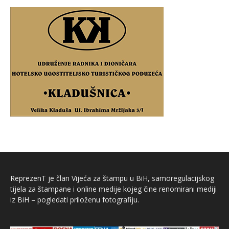
ReprezenT je član Vijeća za štampu u BiH, samoregulacijskog
tijela za štampane i online medije kojeg čine renomirani mediji
iz BiH – pogledati priloženu fotografiju.