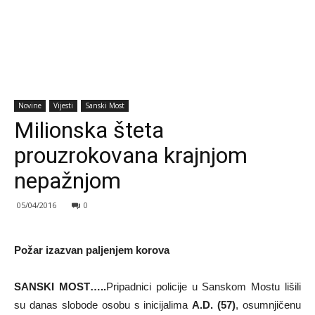
Novine
Vijesti
Sanski Most
Milionska šteta
prouzrokovana krajnjom
nepažnjom
05/04/2016
0
Požar izazvan paljenjem korova
SANSKI MOST…..
Pripadnici policije u Sanskom Mostu lišili
su danas slobode osobu s inicijalima
A.D. (57)
, osumnjičenu