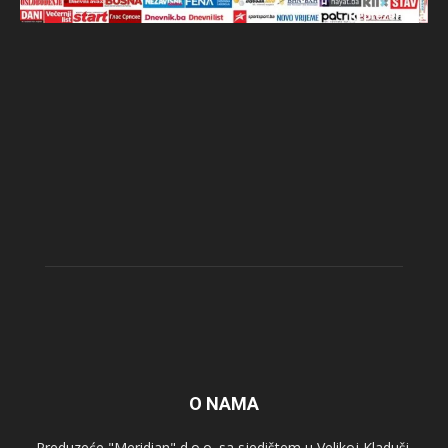
O NAMA
Preduzeće "Meridian" d.o.o. sa sjedištem u Velikoj Kladuši,