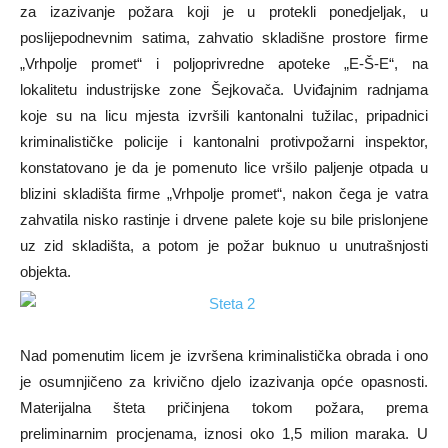
za izazivanje požara koji je u protekli ponedjeljak, u
poslijepodnevnim satima, zahvatio skladišne prostore firme
„Vrhpolje promet“ i poljoprivredne apoteke „E-Š-E“, na
lokalitetu industrijske zone Šejkovača. Uviđajnim radnjama
koje su na licu mjesta izvršili kantonalni tužilac, pripadnici
kriminalističke policije i kantonalni protivpožarni inspektor,
konstatovano je da je pomenuto lice vršilo paljenje otpada u
blizini skladišta firme „Vrhpolje promet“, nakon čega je vatra
zahvatila nisko rastinje i drvene palete koje su bile prislonjene
uz zid skladišta, a potom je požar buknuo u unutrašnjosti
objekta.
Nad pomenutim licem je izvršena kriminalistička obrada i ono
je osumnjičeno za krivično djelo izazivanja opće opasnosti.
Materijalna šteta pričinjena tokom požara, prema
preliminarnim procjenama, iznosi oko 1,5 milion maraka. U