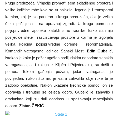
krugu preduzeća „Vrhpolje promet“, sem skladišnog prostora i
velike količine robe koja se tu nalazila, izgorio je i transportni
kamion, koji je bio parkiran u krugu preduzeća, dok je velika
šteta pričinjena i na upravnoj zgradi. U krugu pomenute
poljoprivredne apoteke zatekli smo radnike kako saniraju
posljedice štete i raščišćavaju prostore u kojima je izgorjela
velika količina poljoprivredne opreme i repromaterijala.
Komandir vatrogasne jedinice Sanski Most,
Edin Gubelić
,
istakao je kako je požar ugašen nadljudskim naporima sanskih
vatrogasaca, ali i kolega iz Ključa i Prijedora koji su došli u
pomoć. Tokom gašenja požara, jedan vatrogasac je
povrijeđen, nakon što mu je vatra zahvatila obje ruke te je
zadobio opekotine. Nakon ukazane liječničke pomoći on se
oporavlja i trenutno se osjeća dobro. Gubelić je zahvalio i
građanima koji su dali doprinos u spašavanju materijalnih
dobara.
Z
latan ČEKIĆ