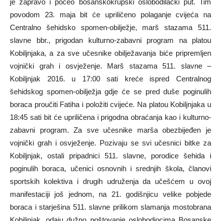
je zapravo i počeo bosanskokrupski oslobodilački put. Tim
povodom 23. maja bit će upriličeno polaganje cvijeća na
Centralno šehidsko spomen-obilježje, marš stazama 511.
slavne bbr., prigodan kulturno-zabavni program na platou
Kobiljnjaka, a za sve učesnike obilježavanja biće pripremljen
vojnički grah i osvježenje. Marš stazama 511. slavne –
Kobiljnjak 2016. u 17:00 sati kreće ispred Centralnog
šehidskog spomen-obilježja gdje će se pred duše poginulih
boraca proučiti Fatiha i položiti cvijeće. Na platou Kobiljnjaka u
18:45 sati bit će upriličena i prigodna obraćanja kao i kulturno-
zabavni program. Za sve učesnike marša obezbijeđen je
vojnički grah i osvježenje. Pozivaju se svi učesnici bitke za
Kobiljnjak, ostali pripadnici 511. slavne, porodice šehida i
poginulih boraca, učenici osnovnih i srednjih škola, članovi
sportskih kolektiva i drugih udruženja da učešćem u ovoj
manifestaciji još jednom, na 21. godišnjicu velike pobjede
boraca i starješina 511. slavne prilikom slamanja mostobrana
Kobiljnjak, odaju dužno poštovanje oslobodiocima Bosanske