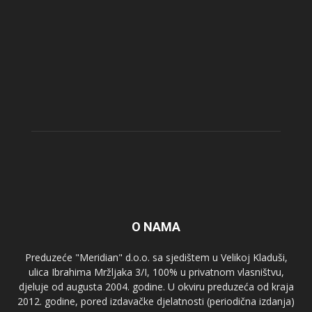
O NAMA
Preduzeće "Meridian" d.o.o. sa sjedištem u Velikoj Kladuši,
ulica Ibrahima Mržljaka 3/I, 100% u privatnom vlasništvu,
djeluje od augusta 2004. godine. U okviru preduzeća od kraja
2012. godine, pored izdavačke djelatnosti (periodična izdanja)