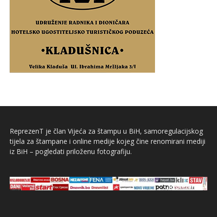
ReprezenT je član Vijeća za štampu u BiH, samoregulacijskog
tijela za štampane i online medije kojeg čine renomirani mediji
iz BiH – pogledati priloženu fotografiju.