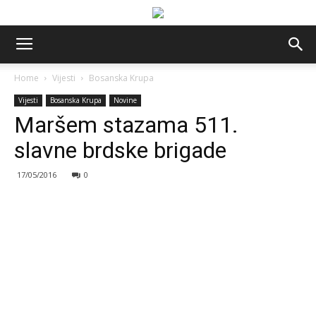
Home
Vijesti
Bosanska Krupa
Vijesti
Bosanska Krupa
Novine
Maršem stazama 511.
slavne brdske brigade
17/05/2016
0