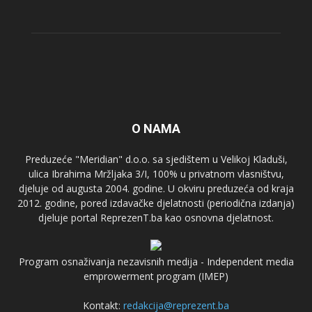
O NAMA
Preduzeće "Meridian" d.o.o. sa sjedištem u Velikoj Kladuši,
ulica Ibrahima Mržljaka 3/I, 100% u privatnom vlasništvu,
djeluje od augusta 2004. godine. U okviru preduzeća od kraja
2012. godine, pored izdavačke djelatnosti (periodična izdanja)
djeluje portal ReprezenT.ba kao osnovna djelatnost.
Program osnaživanja nezavisnih medija - Independent media
emprowerment program (IMEP)
Kontakt:
redakcija@reprezent.ba