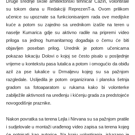
Druge srednje škole arhitektonski tehničar Cazin, volontirale
su tokom dana u Redakciji ReprezenT-a. Ovom prilikom
učenice su upoznate sa funkcionisanjem rada ove medijske
kuće a potom su zajedno sa urednikom izašle na teren u
naselje Kumarica gdje su aktivno radile na pripremi video
priloga sa jednog humanitarnog događaja o čemu će biti
objavljen poseban prilog. Urednik je potom učenicama
pokazao lokaciju Dolovi o kojoj se često pisalo u posljednje
vrijeme u kontekstu pasa lutalica a potom i omogućio da obiđu
azil za pse lukalice u Drmaljevu kojeg su sa pažnjom
razgledale. Uslijedila je potom organizirana i planska šetnja
gradom sa fotoaparatom u rukama kako bi volonterke
zabilježile aktivnosti na uređenju i kićenju grada za predstojeće
novogodišnje praznike.
Nakon povratka sa terena Lejla i Nirvana su sa pažnjom pratile
i sudjelovale u montaži urađenog video zapisa sa terena kojeg
će potpisati kao autorice. Na kraju volontiranja, iskazano je