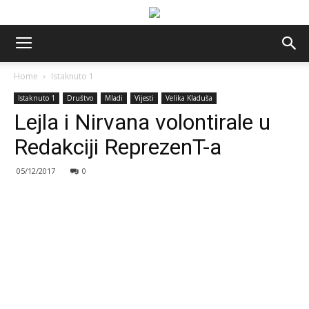
Home
Istaknuto 1
Istaknuto 1
Društvo
Mladi
Vijesti
Velika Kladuša
Lejla i Nirvana volontirale u
Redakciji ReprezenT-a
05/12/2017
0