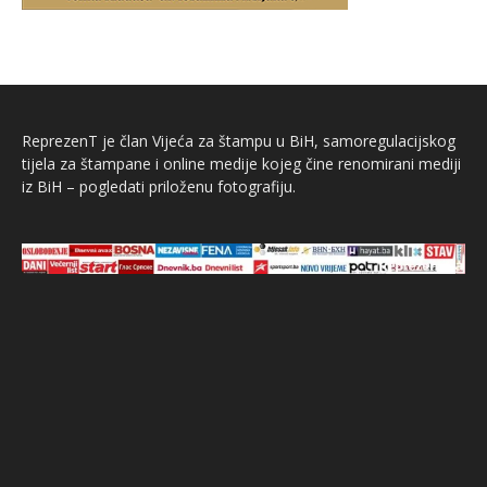
ReprezenT je član Vijeća za štampu u BiH, samoregulacijskog
tijela za štampane i online medije kojeg čine renomirani mediji
iz BiH – pogledati priloženu fotografiju.