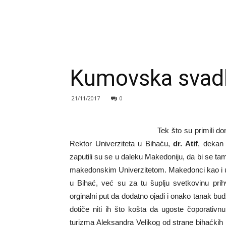
Kumovska svad
21/11/2017
0
Tek što su primili 
Rektor Univerziteta u Bihaću,
dr. Atif
, dekan 
zaputili su se u daleku Makedoniju, da bi se tam
makedonskim Univerzitetom. Makedonci kao i uvijek
u Bihać, već su za tu šuplju svetkovinu prih
orginalni put da dodatno ojadi i onako tanak bud
dotiče niti ih što košta da ugoste čoporativ
turizma Aleksandra Velikog od strane bihaćkih 