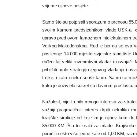
vrijeme njihove posjete.
Samo što su potpisali sporazum o prenosu 85.0
svojim kumom predsjednikom vlade USK-a
upravo pred ovom famoznom intelekutalnom troj
Velikog Makedonskog. Red je bio da se ova veli
posljednje 14.000 mjesto svjetske rang liste U
rođen taj veliki invenmtivni vladar i osvaja
približiti malo strategiji njegovog vladanja i 
trojke, i zato i neka su išli tamo. Samo se mož
kako je doživjela susret sa davnom prošlošću o 
Nažalost, nije tu bilo mnogo interesa za strate
važniji pragmatičniji interes drpiti nekoliko
krajiške sirotinje od koje im je njihov kum dr
85.000 KM. Šta to znači za mlade Krajišnike 
poručiti nešto više jedne kafe od 1,00 KM, razmi