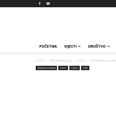
Reprezent
POČETNA
VIJESTI
DRUŠTVO
Home
Reprezentov(a)
Osvrt
Kumovska svadbe
Reprezentov(a)
Osvrt
Vijesti
USK