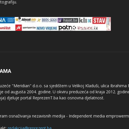
tografiju.
NAMA
uzeće "Meridian" d.o.o. sa sjedištem u Velikoj Kladuši, ulica Ibrahima
uje od augusta 2004. godine. U okviru preduzeća od kraja 2012. godine
nja) djeluje portal ReprezenT.ba kao osnovna djelatnost.
ram osnaživanja nezavisnih medija - Independent media emprowerm
akt:
redakcija@reprezent.ba