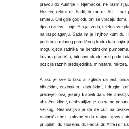
pravcu do Austrije ili Njemačke, ne razmišljaj
Husein, rektor dr. Fadil, dekan dr. Atif i ma
smjeru. Oni gdje god odu oni se vraćaju domu s
djeca i zetovi i prije. Struja, voda, telefon sve
na raspolaganju. Sada im je i njihov kum dr. 
podizanje mladog porodičnog kadra kao najboljih
mogu djeca radnika na benzinskim pumpama, ko
čuvara gradilišta, biti novi akadesmki podmlad
pozicije raznih predsjednika, ministara, rektora,
A ako je sve to tako a izgleda da jest, onda j
bihaćkim, cazinskim, kladuškim, i drugim kaf
preživjeti ovaj jesenji kišoviti dan. Ne shva
ubitačne klime, neshvatljivo je da se ne pobun
Velikog. Neshvatljivo je da se ćuti na ovakv
rasipnički bez ikakvog stida rasipa njihovu sir
priupitati dr. Huseina, dr. Fadila, dr. Atifa i d