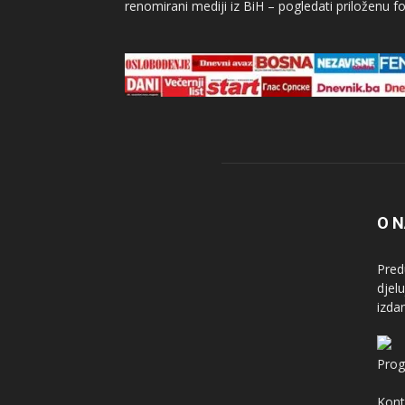
renomirani mediji iz BiH – pogledati priloženu fo
O 
Pred
djel
izda
Prog
Kont