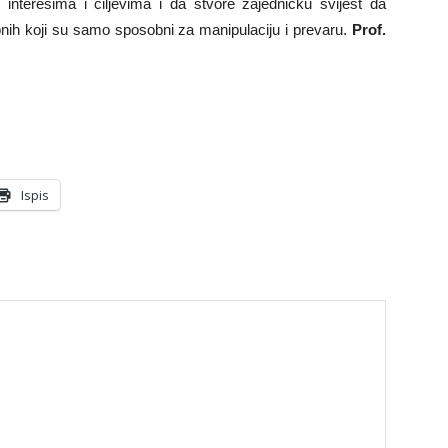
nteresima i ciljevima i da stvore zajedničku svijest da
onih koji su samo sposobni za manipulaciju i prevaru.
Prof.
Ispis