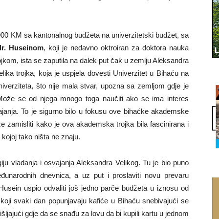
00 KM sa kantonalnog budžeta na univerzitetski budžet, sa
dr. Huseinom
, koji je nedavno oktroiran za doktora nauka
kom, ista se zaputila na dalek put čak u zemlju Aleksandra
ka trojka, koja je uspjela dovesti Univerzitet u Bihaću na
niverziteta, što nije mala stvar, upozna sa zemljom gdje je
č. Može se od njega mnogo toga naučiti ako se ima interes
osvajanja. To je sigurno bilo u fokusu ove bihaćke akademske
e zamisliti kako je ova akademska trojka bila fascinirana i
kojoj tako ništa ne znaju.
giju vladanja i osvajanja Aleksandra Velikog. Tu je bio puno
 međunarodnih dnevnica, a uz put i proslaviti novu prevaru
. Husein uspio odvaliti još jedno parče budžeta u iznosu od
koji svaki dan popunjavaju kafiće u Bihaću snebivajući se
šljajući gdje da se snađu za lovu da bi kupili kartu u jednom