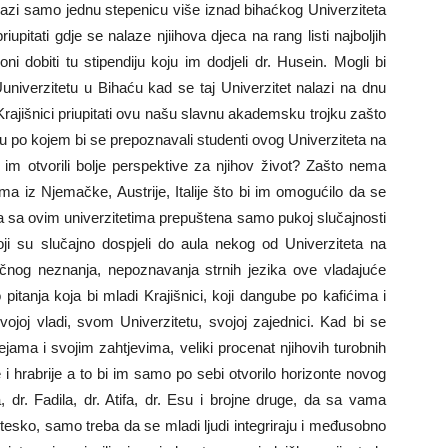
nalazi samo jednu stepenicu više iznad bihaćkog Univerziteta
iupitati gdje se nalaze njiihova djeca na rang listi najboljih
ni dobiti tu stipendiju koju im dodjeli dr. Husein. Mogli bi
na Uuniverzitetu u Bihaću kad se taj Univerzitet nalazi na dnu
rajišnici priupitati ovu našu slavnu akademsku trojku zašto
po kojem bi se prepoznavali studenti ovog Univerziteta na
m otvorili bolje perspektive za njihov život? Zašto nema
a iz Njemačke, Austrije, Italije što bi im omogućilo da se
a sa ovim univerzitetima prepuštena samo pukoj slučajnosti
i su slučajno dospjeli do aula nekog od Univerziteta na
čnog neznanja, nepoznavanja strnih jezika ove vladajuće
 pitanja koja bi mladi Krajišnici, koji dangube po kafićima i
vojoj vladi, svom Univerzitetu, svojoj zajednici. Kad bi se
dejama i svojim zahtjevima, veliki procenat njihovih turobnih
 i hrabrije a to bi im samo po sebi otvorilo horizonte novog
a, dr. Fadila, dr. Atifa, dr. Esu i brojne druge, da sa vama
o tesko, samo treba da se mladi ljudi integriraju i međusobno