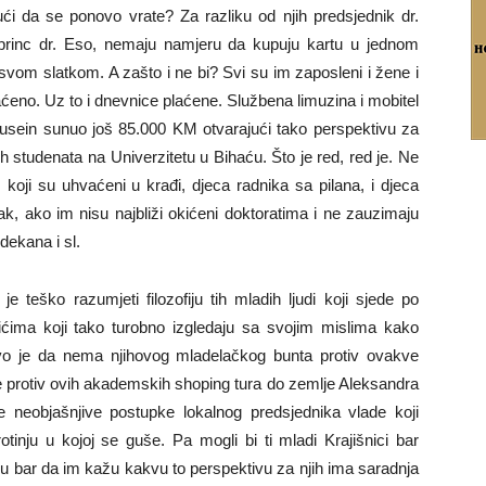
ući da se ponovo vrate? Za razliku od njih predsjednik dr.
li princ dr. Eso, nemaju namjeru da kupuju kartu u jednom
vom slatkom. A zašto i ne bi? Svi su im zaposleni i žene i
 plaćeno. Uz to i dnevnice plaćene. Službena limuzina i mobitel
Husein sunuo još 85.000 KM otvarajući tako perspektivu za
 studenata na Univerzitetu u Bihaću. Što je red, red je. Ne
ji su uhvaćeni u krađi, djeca radnika sa pilana, i djeca
ak, ako im nisu najbliži okićeni doktoratima i ne zauzimaju
 dekana i sl.
e teško razumjeti filozofiju tih mladih ljudi koji sjede po
ićima koji tako turobno izgledaju sa svojim mislima kako
tljivo je da nema njihovog mladelačkog bunta protiv ovakve
e protiv ovih akademskih shoping tura do zemlje Aleksandra
e neobjašnjive postupke lokalnog predsjednika vlade koji
otinju u kojoj se guše. Pa mogli bi ti mladi Krajišnici bar
r. Esu bar da im kažu kakvu to perspektivu za njih ima saradnja