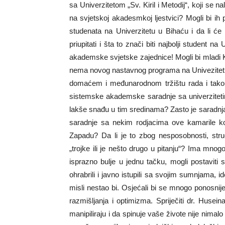
sa Univerzitetom „Sv. Kiril i Metodij“, koji se 
na svjetskoj akadesmkoj ljestvici? Mogli bi ih pr
studenata na Univerzitetu u Bihaću i da li će o
priupitati i šta to znači biti najbolji student 
akademske svjetske zajednice! Mogli bi mladi K
nema novog nastavnog programa na Univezitetu 
domaćem i međunarodnom tržištu rada i tako i
sistemske akademske saradnje sa univerzitetim
lakše snađu u tim sredinama? Zasto je saradnj
saradnje sa nekim rodjacima ove kamarile koj
Zapadu? Da li je to zbog nesposobnosti, stru
„trojke ili je nešto drugo u pitanju“? Ima mnogo
isprazno bulje u jednu tačku, mogli postaviti s
ohrabrili i javno istupili sa svojim sumnjama, i
misli nestao bi. Osjećali bi se mnogo ponosnije
razmišljanja i optimizma. Spriječiti dr. Husein
manipiliraju i da spinuje vaše živote nije nimal