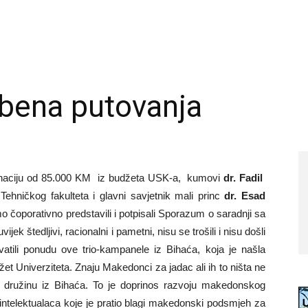
bena putovanja
donaciju od 85.000 KM iz budžeta USK-a, kumovi
dr. Fadil
Tehničkog fakulteta i glavni savjetnik mali princ
dr. Esad
o čoporativno predstavili i potpisali Sporazum o saradnji sa
 štedljivi, racionalni i pametni, nisu se trošili i nisu došli
vatili ponudu ove trio-kampanele iz Bihaća, koja je našla
žet Univerziteta. Znaju Makedonci za jadac ali ih to ništa ne
nu družinu iz Bihaća. To je doprinos razvoju makedonskog
intelektualaca koje je pratio blagi makedonski podsmjeh za