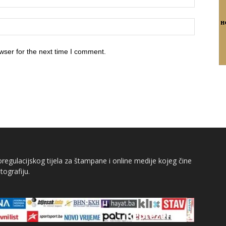
wser for the next time I comment.
egulacijskog tijela za štampane i online medije kojeg čine
tografiju.