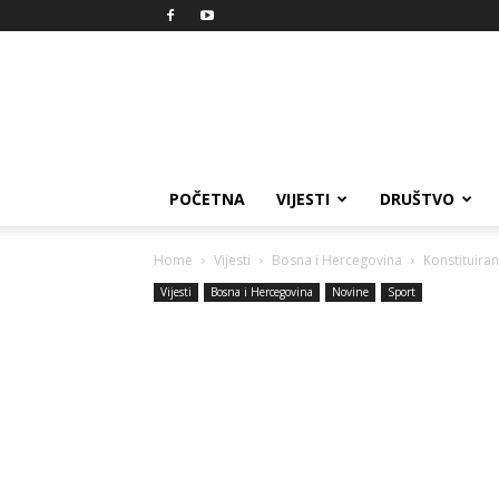
Reprezent
POČETNA
VIJESTI
DRUŠTVO
Home
Vijesti
Bosna i Hercegovina
Konstituiran
Vijesti
Bosna i Hercegovina
Novine
Sport