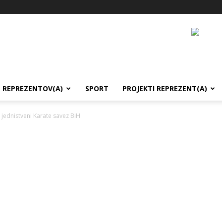
REPREZENTOV(A)
SPORT
PROJEKTI REPREZENT(A)
 jednistveni Karate savez BiH