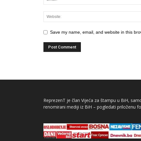
Save my name, email, and website in this bro
ReprezenT je član Vijeća za štampu u BiH, samor
renomirani mediji iz BiH – pogledati priloženu fo