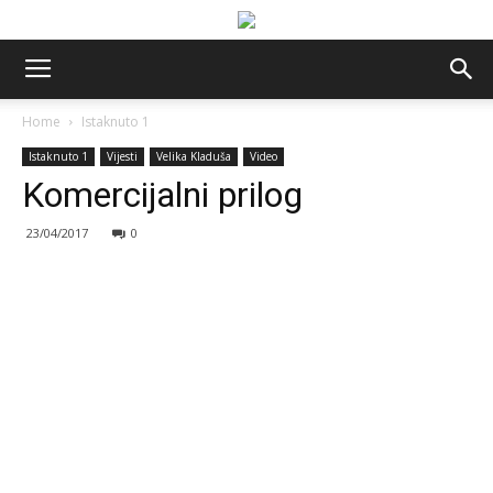
Home
Istaknuto 1
Istaknuto 1
Vijesti
Velika Kladuša
Video
Komercijalni prilog
23/04/2017
0