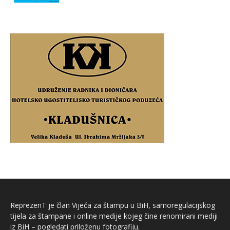
ReprezenT je član Vijeća za štampu u BiH, samoregulacijskog
tijela za štampane i online medije kojeg čine renomirani mediji
iz BiH – pogledati priloženu fotografiju.