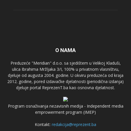
O NAMA
Preduzeće "Meridian" d.o.o. sa sjedištem u Velikoj Kladuši,
ulica Ibrahima Mržljaka 3/I, 100% u privatnom vlasništvu,
djeluje od augusta 2004. godine. U okviru preduzeća od kraja
2012. godine, pored izdavačke djelatnosti (periodična izdanja)
djeluje portal ReprezenT.ba kao osnovna djelatnost.
Program osnaživanja nezavisnih medija - Independent media
emprowerment program (IMEP)
Kontakt:
redakcija@reprezent.ba