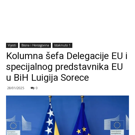
Vijesti
Bosna i Hercegovina
Istaknuto 1
Kolumna šefa Delegacije EU i
specijalnog predstavnika EU
u BiH Luigija Sorece
28/01/2025
0