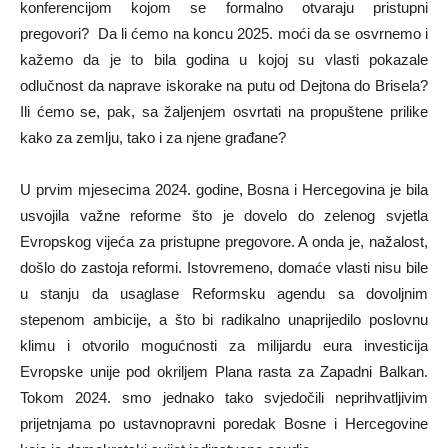
konferencijom kojom se formalno otvaraju pristupni
pregovori? Da li ćemo na koncu 2025. moći da se osvrnemo i
kažemo da je to bila godina u kojoj su vlasti pokazale
odlučnost da naprave iskorake na putu od Dejtona do Brisela?
Ili ćemo se, pak, sa žaljenjem osvrtati na propuštene prilike
kako za zemlju, tako i za njene građane?
U prvim mjesecima 2024. godine, Bosna i Hercegovina je bila
usvojila važne reforme što je dovelo do zelenog svjetla
Evropskog vijeća za pristupne pregovore. A onda je, nažalost,
došlo do zastoja reformi. Istovremeno, domaće vlasti nisu bile
u stanju da usaglase Reformsku agendu sa dovoljnim
stepenom ambicije, a što bi radikalno unaprijedilo poslovnu
klimu i otvorilo mogućnosti za milijardu eura investicija
Evropske unije pod okriljem Plana rasta za Zapadni Balkan.
Tokom 2024. smo jednako tako svjedočili neprihvatljivim
prijetnjama po ustavnopravni poredak Bosne i Hercegovine