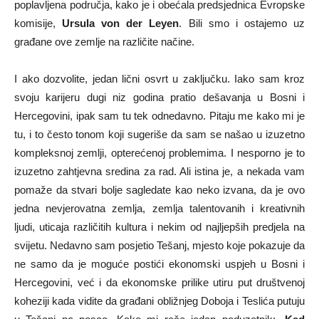
poplavljena područja, kako je i obećala predsjednica Evropske
komisije,
Ursula von der Leyen
. Bili smo i ostajemo uz
građane ove zemlje na različite načine.
I ako dozvolite, jedan lični osvrt u zaključku. Iako sam kroz
svoju karijeru dugi niz godina pratio dešavanja u Bosni i
Hercegovini, ipak sam tu tek odnedavno. Pitaju me kako mi je
tu, i to često tonom koji sugeriše da sam se našao u izuzetno
kompleksnoj zemlji, opterećenoj problemima. I nesporno je to
izuzetno zahtjevna sredina za rad. Ali istina je, a nekada vam
pomaže da stvari bolje sagledate kao neko izvana, da je ovo
jedna nevjerovatna zemlja, zemlja talentovanih i kreativnih
ljudi, uticaja različitih kultura i nekim od najljepših predjela na
svijetu. Nedavno sam posjetio Tešanj, mjesto koje pokazuje da
ne samo da je moguće postići ekonomski uspjeh u Bosni i
Hercegovini, već i da ekonomske prilike utiru put društvenoj
koheziji kada vidite da građani obližnjeg Doboja i Teslića putuju