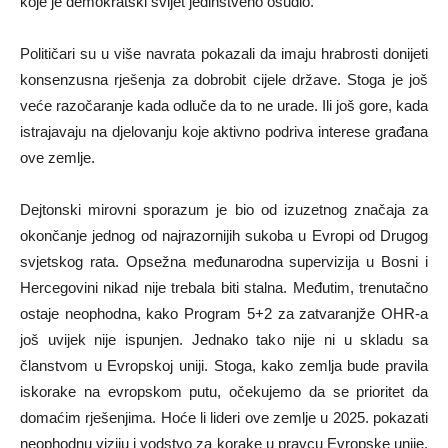
koje je demokratski svijet jedinstveno osudio.
Političari su u više navrata pokazali da imaju hrabrosti donijeti
konsenzusna rješenja za dobrobit cijele države. Stoga je još
veće razočaranje kada odluče da to ne urade. Ili još gore, kada
istrajavaju na djelovanju koje aktivno podriva interese građana
ove zemlje.
Dejtonski mirovni sporazum je bio od izuzetnog značaja za
okončanje jednog od najrazornijih sukoba u Evropi od Drugog
svjetskog rata. Opsežna međunarodna supervizija u Bosni i
Hercegovini nikad nije trebala biti stalna. Međutim, trenutačno
ostaje neophodna, kako Program 5+2 za zatvaranjže OHR-a
još uvijek nije ispunjen. Jednako tako nije ni u skladu sa
članstvom u Evropskoj uniji. Stoga, kako zemlja bude pravila
iskorake na evropskom putu, očekujemo da se prioritet da
domaćim rješenjima. Hoće li lideri ove zemlje u 2025. pokazati
neophodnu viziju i vodstvo za korake u pravcu Evropske unije,