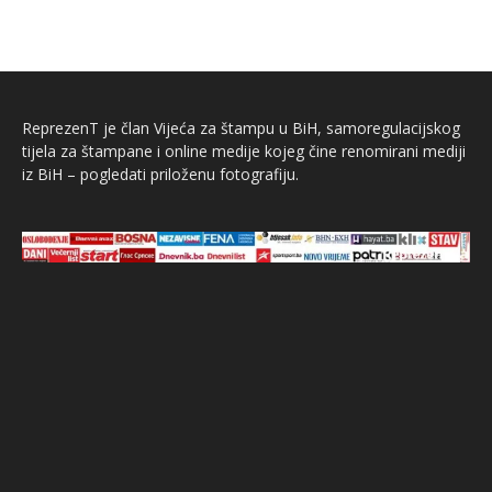
ReprezenT je član Vijeća za štampu u BiH, samoregulacijskog
tijela za štampane i online medije kojeg čine renomirani mediji
iz BiH – pogledati priloženu fotografiju.