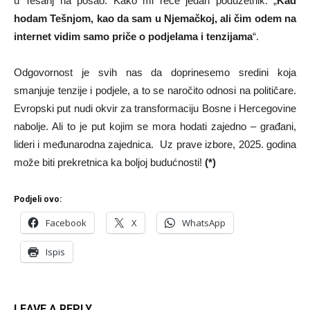
u Tešanj na posao. Kako mi reče jedan poduzetnik: „
Kad
hodam Tešnjom, kao da sam u Njemačkoj, ali čim odem na
internet vidim samo priče o podjelama i tenzijama
“.
Odgovornost je svih nas da doprinesemo sredini koja
smanjuje tenzije i podjele, a to se naročito odnosi na političare.
Evropski put nudi okvir za transformaciju Bosne i Hercegovine
nabolje. Ali to je put kojim se mora hodati zajedno – građani,
lideri i međunarodna zajednica. Uz prave izbore, 2025. godina
može biti prekretnica ka boljoj budućnosti!
(*)
Podjeli ovo:
Facebook
X
WhatsApp
Ispis
LEAVE A REPLY