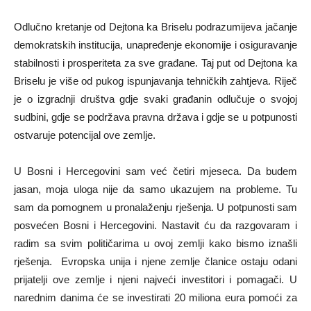
Odlučno kretanje od Dejtona ka Briselu podrazumijeva jačanje
demokratskih institucija, unapređenje ekonomije i osiguravanje
stabilnosti i prosperiteta za sve građane. Taj put od Dejtona ka
Briselu je više od pukog ispunjavanja tehničkih zahtjeva. Riječ
je o izgradnji društva gdje svaki građanin odlučuje o svojoj
sudbini, gdje se podržava pravna država i gdje se u potpunosti
ostvaruje potencijal ove zemlje.
U Bosni i Hercegovini sam već četiri mjeseca. Da budem
jasan, moja uloga nije da samo ukazujem na probleme. Tu
sam da pomognem u pronalaženju rješenja. U potpunosti sam
posvećen Bosni i Hercegovini. Nastavit ću da razgovaram i
radim sa svim političarima u ovoj zemlji kako bismo iznašli
rješenja. Evropska unija i njene zemlje članice ostaju odani
prijatelji ove zemlje i njeni najveći investitori i pomagači. U
narednim danima će se investirati 20 miliona eura pomoći za