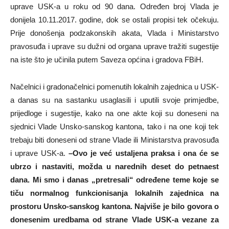
uprave USK-a u roku od 90 dana. Određen broj Vlada je
donijela 10.11.2017. godine, dok se ostali propisi tek očekuju.
Prije donošenja podzakonskih akata, Vlada i Ministarstvo
pravosuđa i uprave su dužni od organa uprave tražiti sugestije
na iste što je učinila putem Saveza općina i gradova FBiH.
Načelnici i gradonačelnici pomenutih lokalnih zajednica u USK-
a danas su na sastanku usaglasili i uputili svoje primjedbe,
prijedloge i sugestije, kako na one akte koji su doneseni na
sjednici Vlade Unsko-sanskog kantona, tako i na one koji tek
trebaju biti doneseni od strane Vlade ili Ministarstva pravosuđa
i uprave USK-a.
–
Ovo je već ustaljena praksa i ona će se
ubrzo i nastaviti, možda u narednih deset do petnaest
dana. Mi smo i danas „pretresali“ određene teme koje se
tiču normalnog funkcionisanja lokalnih zajednica na
prostoru Unsko-sanskog kantona. Najviše je bilo govora o
donesenim uredbama od strane Vlade USK-a vezane za