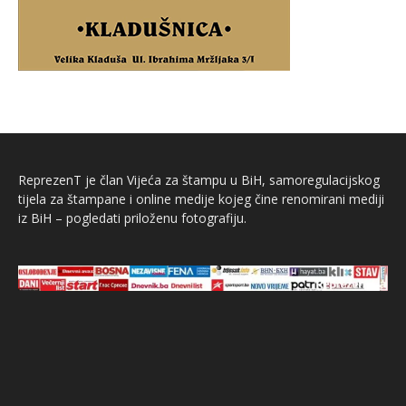
ReprezenT je član Vijeća za štampu u BiH, samoregulacijskog
tijela za štampane i online medije kojeg čine renomirani mediji
iz BiH – pogledati priloženu fotografiju.