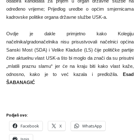
odabira kandidata za prijem u organ državne službe na
određeno vrijeme; Prijedlog uredbe o općim smjernicama
kadrovske politike organa državne službe USK-a.
Ovdje je dakle primjetno kako Kolegiju
načelnika/gradonačelnika nisu prisustvovali načelnici općina
Sanski Most (SDA) i Velike Kladuše (LS) čije političke partije
čine aktuelnu vlast USK-a što bi moglo da znači da su prisutni
„mlatili praznu slamu“ jer će na kraju biti kako vlast kaže,
odnosno, kako je to već kazala i predložila.
Esad
ŠABANAGIĆ
Podjeli ovo:
Facebook
X
WhatsApp
Ispis