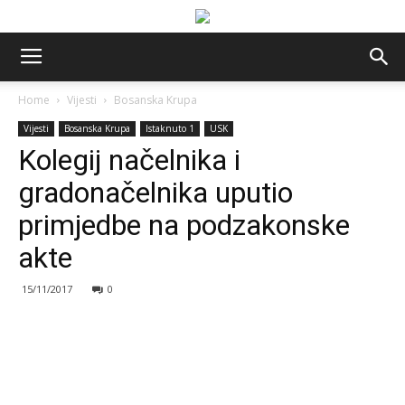
Home
Vijesti
Bosanska Krupa
Vijesti
Bosanska Krupa
Istaknuto 1
USK
Kolegij načelnika i
gradonačelnika uputio
primjedbe na podzakonske
akte
15/11/2017
0