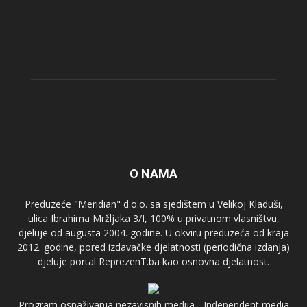
O NAMA
Preduzeće "Meridian" d.o.o. sa sjedištem u Velikoj Kladuši,
ulica Ibrahima Mržljaka 3/I, 100% u privatnom vlasništvu,
djeluje od augusta 2004. godine. U okviru preduzeća od kraja
2012. godine, pored izdavačke djelatnosti (periodična izdanja)
djeluje portal ReprezenT.ba kao osnovna djelatnost.
Program osnaživanja nezavisnih medija - Independent media