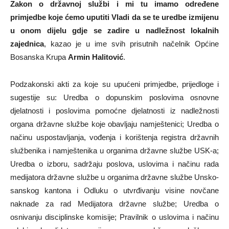
Zakon o državnoj službi i mi tu imamo određene
primjedbe koje ćemo uputiti Vladi da se te uredbe izmijenu
u onom dijelu gdje se zadire u nadležnost lokalnih
zajednica
, kazao je u ime svih prisutnih načelnik Općine
Bosanska Krupa
Armin Halitović
.
Podzakonski akti za koje su upućeni primjedbe, prijedloge i
sugestije su: Uredba o dopunskim poslovima osnovne
djelatnosti i poslovima pomoćne djelatnosti iz nadležnosti
organa državne službe koje obavljaju namještenici; Uredba o
načinu uspostavljanja, vođenja i korištenja registra državnih
službenika i namještenika u organima državne službe USK-a;
Uredba o izboru, sadržaju poslova, uslovima i načinu rada
medijatora državne službe u organima državne službe Unsko-
sanskog kantona i Odluku o utvrđivanju visine novčane
naknade za rad Medijatora državne službe; Uredba o
osnivanju disciplinske komisije; Pravilnik o uslovima i načinu