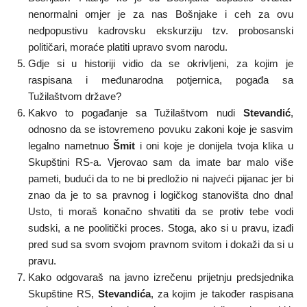
nenormalni omjer je za nas Bošnjake i ceh za ovu
nedpopustivu kadrovsku ekskurziju tzv. probosanski
političari, moraće platiti upravo svom narodu.
Gdje si u historiji vidio da se okrivljeni, za kojim je
raspisana i međunarodna potjernica, pogađa sa
Tužilaštvom države?
Kakvo to pogađanje sa Tužilaštvom nudi
Stevandić
,
odnosno da se istovremeno povuku zakoni koje je sasvim
legalno nametnuo
Šmit
i oni koje je donijela tvoja klika u
Skupštini RS-a. Vjerovao sam da imate bar malo više
pameti, budući da to ne bi predložio ni najveći pijanac jer bi
znao da je to sa pravnog i logičkog stanovišta dno dna!
Usto, ti moraš konačno shvatiti da se protiv tebe vodi
sudski, a ne poolitički proces. Stoga, ako si u pravu, izađi
pred sud sa svom svojom pravnom svitom i dokaži da si u
pravu.
Kako odgovaraš na javno izrečenu prijetnju predsjednika
Skupštine RS,
Stevandića
, za kojim je također raspisana