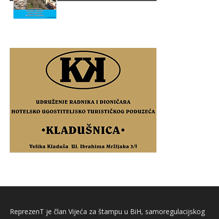
ReprezenT je član Vijeća za štampu u BiH, samoregulacijskog