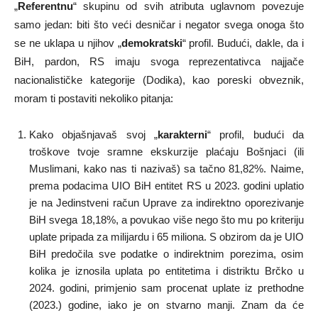
„
Referentnu
“ skupinu od svih atributa uglavnom povezuje
samo jedan: biti što veći desničar i negator svega onoga što
se ne uklapa u njihov „
demokratski
“ profil. Budući, dakle, da i
BiH, pardon, RS imaju svoga reprezentativca najjače
nacionalističke kategorije (Dodika), kao poreski obveznik,
moram ti postaviti nekoliko pitanja:
Kako objašnjavaš svoj „
karakterni
“ profil, budući da
troškove tvoje sramne ekskurzije plaćaju Bošnjaci (ili
Muslimani, kako nas ti nazivaš) sa tačno 81,82%. Naime,
prema podacima UIO BiH entitet RS u 2023. godini uplatio
je na Jedinstveni račun Uprave za indirektno oporezivanje
BiH svega 18,18%, a povukao više nego što mu po kriteriju
uplate pripada za milijardu i 65 miliona. S obzirom da je UIO
BiH predočila sve podatke o indirektnim porezima, osim
kolika je iznosila uplata po entitetima i distriktu Brčko u
2024. godini, primjenio sam procenat uplate iz prethodne
(2023.) godine, iako je on stvarno manji. Znam da će