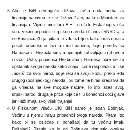
Ako je BiH nemoguća država, zašto onda borba za
finansije na nivou te iste Države? Jer, na čelu Ministarstva
finansija u Vijeću ministara BiH i na čelu Fiskalnog vijeća
su u većini pripadnici srpskog naroda i članovi SNSD-a, a
ne Bošnjaci. Zbilja, pitam te vrlo ozbiljno: kako imaš obraza
pričati ortodoksne laži o muslimanima, koje porediš sa
Hamasom i Hezbolahom, a opstajati zahvaljujući njihovom
novcu. Usto, pripadnici Hezbolaha i Hamasa bore se za
opstanak svoga naroda kako znaju i čime raspolažu, a ti se
„
boriš
“ za svoj narod, bolje reći za svoju kožu, preko leđa
drugog (bošnjačkog) naroda i pri tome ne biraš sredstva da
ga vrijeđaš na sve moguće načine. To što lažeš svoj,
srpski narod, druga je priča koja će ti u konačnici doći glave
jer i laži imaju svoj vijek trajanja!
U Fiskalnom vijeću UIO BiH samo je jedan Bošnjak.
Većinu u njemu imaju pripadnici tvoga naroda. Pitam, te:
kako bi se osjećao (i ponašao) da tu većinu imaju
Bošnjaci? Pitanje ko je od Bošnjaka dopustio ovakav