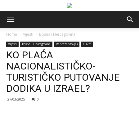
Home
Vijesti
Bosna i Hercegovina
Vijesti
Bosna i Hercegovina
Reprezentov(a)
Osvrt
KO PLAĆA
NACIONALISTIČKO-
TURISTIČKO PUTOVANJE
DODIKA U IZRAEL?
27/03/2025
0