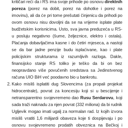
kritičari reći da i RS ima svoje prihode po osnovu
direktnih
poreza
(porez na dobit, porez na dohotke i porez na
imovinu), ali da će pri tome prešutati činjenicu da prihodi po
ovom osnovu nisu dovoljni da se na vrijeme isplate plate
budžetskim korisnicima. Usto, sva javna preduzeća u RS-
u posluju negativno (šume, željeznice, elektro i ostala).
Plaćanja dobavljačima kasne i do četiri mjeseca, a nastoji
se da bar jadne penzije budu isplaćivane, kao i plate
policijskim strukturama iz razumljivih razloga. Dakle,
finansijsko stanje RS toliko je teško da bi on bez
neopravdano više povučenih sredstava sa Jedinstvenog
računa UIO BiH već poodavno bio u bankrotu.
Kako misliš isplatiti dug Slovencima (za propali projekat
hidrocentrale), povrat za koncesiju koji si u bescijenje i
netransparentno svojevremeno dao
Rusu Serdarovu
, koji
sada traži naknadu za njen povrat (332 miliona) da bi rudnik
Ugljevik mogao imati ugalj za normalan rad. Iz kojih izvora
misliš vratiti 1,6 milijardi obaveza koje ti dospijevaju i po
osnovu svojevremeno prodatih obveznica na Bečkoj i