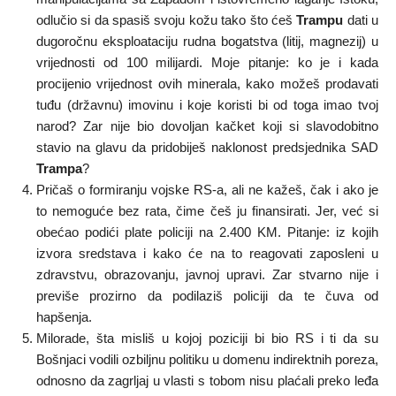
odlučio si da spasiš svoju kožu tako što ćeš
Trampu
dati u
dugoročnu eksploataciju rudna bogatstva (litij, magnezij) u
vrijednosti od 100 milijardi. Moje pitanje: ko je i kada
procijenio vrijednost ovih minerala, kako možeš prodavati
tuđu (državnu) imovinu i koje koristi bi od toga imao tvoj
narod? Zar nije bio dovoljan kačket koji si slavodobitno
stavio na glavu da pridobiješ naklonost predsjednika SAD
Trampa
?
Pričaš o formiranju vojske RS-a, ali ne kažeš, čak i ako je
to nemoguće bez rata, čime češ ju finansirati. Jer, već si
obećao podići plate policiji na 2.400 KM. Pitanje: iz kojih
izvora sredstava i kako će na to reagovati zaposleni u
zdravstvu, obrazovanju, javnoj upravi. Zar stvarno nije i
previše prozirno da podilaziš policiji da te čuva od
hapšenja.
Milorade, šta misliš u kojoj poziciji bi bio RS i ti da su
Bošnjaci vodili ozbiljnu politiku u domenu indirektnih poreza,
odnosno da zagrljaj u vlasti s tobom nisu plaćali preko leđa