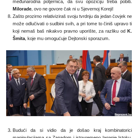
međunarodna potjernica, da svu opoziciju treba pobiti.
Milorade
, ovo ne govore čak ni u Sjevernoj Koreji!
Zašto prozirno relativiziraš svoju tvrdnju da jedan čovjek ne
može odlučivati o sudbini svih, a pri tome to činiš upravo ti
koji nemaš baš nikakvo pravno uporište, za razliku od
K.
Šmita
, koje mu omogućuje Dejtonski sporazum.
Budući da si vidio da je došao kraj kombinatorici
manipulacijama sa Zapadom i istovremeno laganje Istoku,