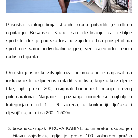
Prisustvo velikog broja stranih trkača potvrdilo je odličnu
reputaciju Bosanske Krupe kao destinacije za ozbiljne
sportiste, dok je podrška lokalne zajednice bila podsjetnik da
sport nije samo individualni uspjeh, već zajednički trenuci
radosti i trijumfa.
Ono što je istinski izdvojilo ovaj polumaraton je naglasak na
inkluzivnosti i uključenosti mladih sportista, koji su kroz dječje
trke, njih preko 200, osigurali budućnost trčanja i ovog
polumaratona. Nagrade i priznanja odnijeli su najbolji u
kategorijama od 1 – 9 razreda, u konkurciji dječaka i
djevojčica, u trci na 800 i 1 500m.
bosanskokrupski KRUPA KABINE polumaraton okupio je i
čitavu zajednicu, gdje je preko 100 volontera pružilo