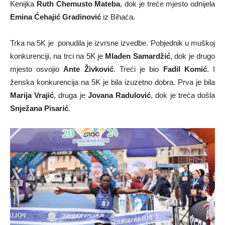
Kenijka
Ruth Chemusto Mateba
, dok je treće mjesto odnijela
Emina Ćehajić Gradinović
iz Bihaća.
Trka na 5K je ponudila je izvrsne izvedbe. Pobjednik u muškoj
konkurenciji, na trci na 5K je
Mlađen Samardžić
, dok je drugo
mjesto osvojio
Ante Živković
. Treći je bio
Fadil Komić
. I
ženska konkurencija na 5K je bila izuzetno dobra. Prva je bila
Marija Vrajić
, druga je
Jovana Radulović
, dok je treća došla
Snježana Pisarić
.