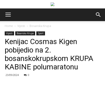
Home
Vijesti
Bosanska Krupa
Vijesti
Bosanska Krupa
Sport
Kenijac Cosmas Kigen
pobijedio na 2.
bosanskokrupskom KRUPA
KABINE polumaratonu
23/09/2024
0