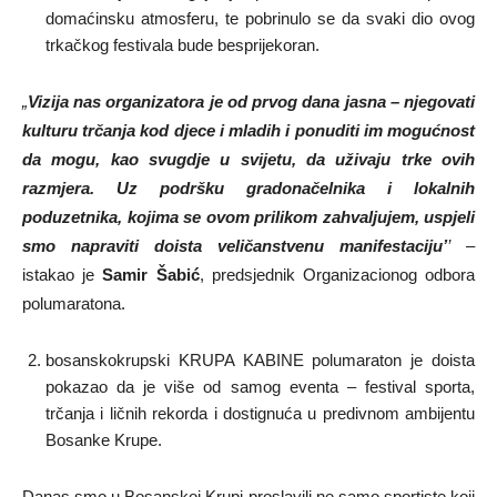
domaćinsku atmosferu, te pobrinulo se da svaki dio ovog
trkačkog festivala bude besprijekoran.
„
Vizija nas organizatora je od prvog dana jasna – njegovati
kulturu trčanja kod djece i mladih i ponuditi im mogućnost
da mogu, kao svugdje u svijetu, da uživaju trke ovih
razmjera. Uz podršku gradonačelnika i lokalnih
poduzetnika, kojima se ovom prilikom zahvaljujem, uspjeli
smo napraviti doista veličanstvenu manifestaciju’
’
–
istakao je
Samir Šabić
, predsjednik Organizacionog odbora
polumaratona.
bosanskokrupski KRUPA KABINE polumaraton je doista
pokazao da je više od samog eventa – festival sporta,
trčanja i ličnih rekorda i dostignuća u predivnom ambijentu
Bosanke Krupe.
Danas smo u Bosanskoj Krupi proslavili ne samo sportiste koji