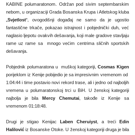
KABINE polumaratonom. Održan pod sivim septembarskim
nebom, u organizaciji Grada Bosanska Krupa i Atletskog kluba
„
Svjetlost
“, ovogodišnji događaj ne samo da je ugostio
fantastične trkače, pokazao istrajnost i pobjednički duh, već
naglasio ljepotu ovakvih dešavanja, koji male gradove stavljaju
rame uz rame sa mnogo većim centrima sličnih sportskih
dešavanja.
Pobjednik polumaratona u muškoj kategoriji,
Cosmas Kigen
porijeklom iz Kenije pobijedio je sa impresivnim vremenom od
1:04:44 i time postavio novi rekord trase, ali i jedno od najboljih
vremena u polumaratonskoj trci u BiH. U ženskoj kategoriji
najbolja je bila
Mercy Chemutai
, takođe iz Kenije sa
vremenom 01:18:48.
Drugi je stigao Kenijac
Laben Cheruiyst
, a treći
Edin
Halilović
iz Bosanske Otoke. U ženskoj kategoriji druga je bila