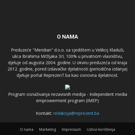
O NAMA
Preduzeće "Meridian" d.o.o. sa sjedištem u Velikoj Kladuši,
ulica Ibrahima Mržljaka 3/I, 100% u privatnom vlasništvu,
djeluje od augusta 2004. godine. U okviru preduzeća od kraja
2012. godine, pored izdavačke djelatnosti (periodična izdanja)
djeluje portal ReprezenT.ba kao osnovna djelatnost.
Program osnaživanja nezavisnih medija - Independent media
emprowerment program (IMEP)
Kontakt:
redakcija@reprezent.ba
O nama
Marketing
Impressum
Uslovi korištenja