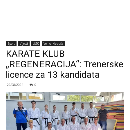
Sport
Vijesti
USK
Velika Kladuša
KARATE KLUB
„REGENERACIJA“: Trenerske
licence za 13 kandidata
29/08/2024
0