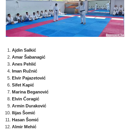
Ajdin Salkić
Amar Šabanagić
Anes Pehlić
Iman Ružnić
Elvir Pajazetović
Sifet Kapić
Marina Beganović
Elvin Ćoragić
Armin Duraković
Ilijas Šomić
Hasan Šomić
Almir Mehić