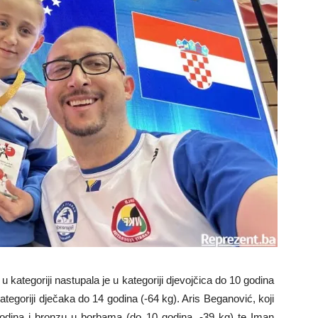
 u kategoriji nastupala je u kategoriji djevojčica do 10 godina
tegoriji dječaka do 14 godina (-64 kg). Aris Beganović, koji
 godina i bronzu u borbama (do 10 godina, -39 kg) te Iman