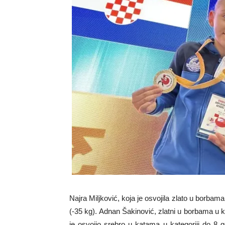
Najra Miljković, koja je osvojila zlato u borbama
(-35 kg). Adnan Šakinović, zlatni u borbama u ka
je osvojio srebro u katama u kategoriji do 8