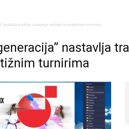
” nastavlja tradiciju osvajanja medalja na prestižnim turnirima
eneracija” nastavlja tra
tižnim turnirima