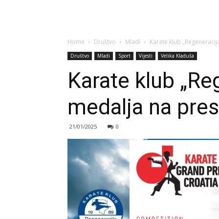
Home
Društvo
Mladi
Karate klub „Regeneracija
Društvo
Mladi
Sport
Vijesti
Velika Kladuša
Karate klub „Reg
medalja na pres
21/01/2025
0