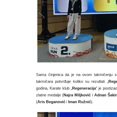
Sama činjenica da je na ovom takmičenju s
takmičara potvrđuje koliko su rezultati „
Rege
godina, Karate klub „
Regeneracija
” je postiza
zlatne medalje (
Najra Miljković
i
Adnan Šaki
(
Aris Beganović
i
Iman Ružnić
).