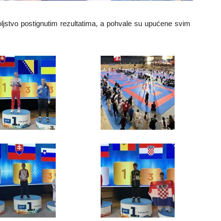
voljstvo postignutim rezultatima, a pohvale su upućene svim