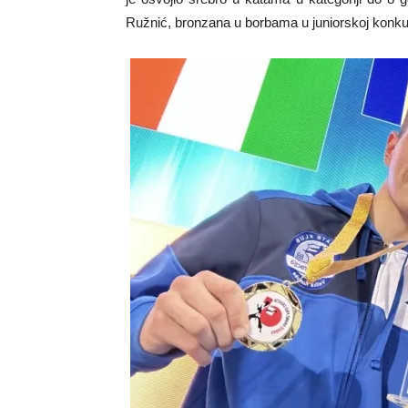
Ružnić, bronzana u borbama u juniorskoj konkure