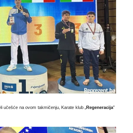
li učešće na ovom takmičenju, Karate klub „
Regeneracija
”