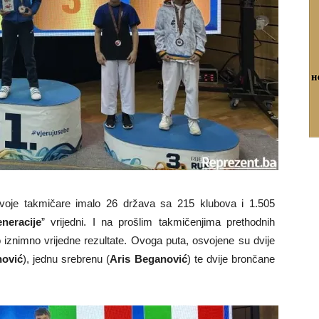
voje takmičare imalo 26 država sa 215 klubova i 1.505
neracije
” vrijedni. I na prošlim takmičenjima prethodnih
o iznimno vrijedne rezultate. Ovoga puta, osvojene su dvije
nović
), jednu srebrenu (
Aris Beganović
) te dvije brončane