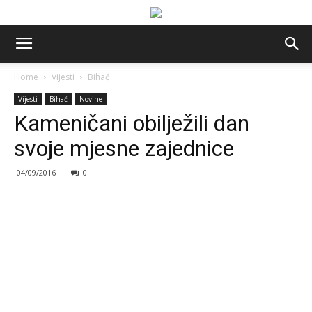
Home
Vijesti
Bihać
Vijesti
Bihać
Novine
Kameničani obilježili dan
svoje mjesne zajednice
04/09/2016
0