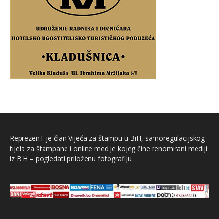
ReprezenT je član Vijeća za štampu u BiH, samoregulacijskog
tijela za štampane i online medije kojeg čine renomirani mediji
iz BiH – pogledati priloženu fotografiju.