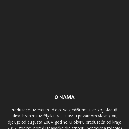
O NAMA
Preduzeće "Meridian" d.o.o. sa sjedištem u Velikoj Kladuši,
ulica Ibrahima Mržljaka 3/I, 100% u privatnom vlasništvu,
djeluje od augusta 2004. godine. U okviru preduzeća od kraja
2012. godine, pored izdavačke djelatnosti (periodična izdanja)