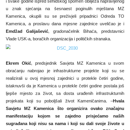
i svake godine ispred šehidskog spomen obilježa napravljenog
u znak sjećanja na šesnaest poginulih mještana MZ
Kamenica, okupili su se preživjeli pripadnici Odreda TO
Kamenica, a proslavu dana mjesne zajednice uveličao je i
Emdžad Galijašević
, gradonačelnik Bihaća, predstavnici
Vlade USK-a, boračkih organizacija i političkih stranaka.
Ekrem Okić
, predsjednik Savjeta MZ Kamenica u svom
obraćanju nabrojao je infrastrukturne projekte koji su se
realizirali u ovoj mjesnoj zajednici u protekle četiri godine,
istaknuvši da je Kamenica u protekle četiri godine postala još
ljepše mjesto za život, sa dosta urađenih infrastrukturnih
projekata koji su poboljšali život Kameničanima. –
Hvala
Savjetu MZ Kamenica što organizira ovako značajnu
manifestaciju kojom se zajedno prisjećamo naših
sugrađana koji nisu sa nama i koji su dali svoje živote u