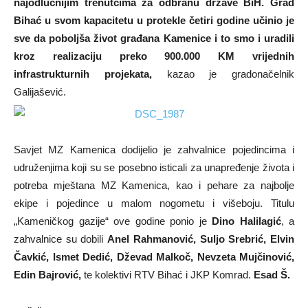
najodlučnijim trenutcima za odbranu države BiH. Grad
Bihać u svom kapacitetu u protekle četiri godine učinio je
sve da poboljša život građana Kamenice i to smo i uradili
kroz realizaciju preko 900.000 KM vrijednih
infrastrukturnih projekata,
kazao je gradonačelnik
Galijašević.
Savjet MZ Kamenica dodijelio je zahvalnice pojedincima i
udruženjima koji su se posebno isticali za unapređenje života i
potreba mještana MZ Kamenica, kao i pehare za najbolje
ekipe i pojedince u malom nogometu i višeboju. Titulu
„Kameničkog gazije“ ove godine ponio je
Dino Halilagić
, a
zahvalnice su dobili
Anel Rahmanović, Suljo Srebrić, Elvin
Čavkić, Ismet Dedić, Dževad Malkoč, Nevzeta Mujčinović,
Edin Bajrović,
te kolektivi RTV Bihać i JKP Komrad.
Esad Š.