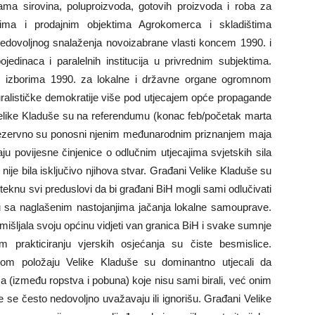
ama sirovina, poluproizvoda, gotovih proizvoda i roba za
štima i prodajnim objektima Agrokomerca i skladištima
nedovoljnog snalaženja novoizabrane vlasti koncem 1990. i
jedinaca i paralelnih institucija u privrednim subjektima.
 izborima 1990. za lokalne i državne organe ogromnom
luralističke demokratije više pod utjecajem opće propagande
Velike Kladuše su na referendumu (konac feb/početak marta
zrezervno su ponosni njenim međunarodnim priznanjem maja
ju povijesne činjenice o odlučnim utjecajima svjetskih sila
ije bila isključivo njihova stvar. Građani Velike Kladuše su
eknu svi preduslovi da bi građani BiH mogli sami odlučivati
u sa naglašenim nastojanjima jačanja lokalne samouprave.
mišljala svoju općinu vidjeti van granica BiH i svake sumnje
m prakticiranju vjerskih osjećanja su čiste besmislice.
čkom položaju Velike Kladuše su dominantno utjecali da
a (između ropstva i pobuna) koje nisu sami birali, već onim
e se često nedovoljno uvažavaju ili ignorišu. Građani Velike