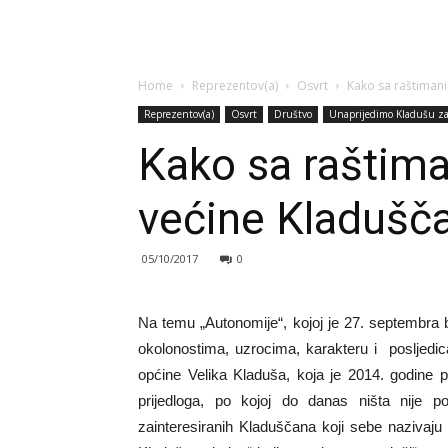
Home
Reprezentov(a)
Osvrt
Kako sa raštimani
Reprezentov(a)
Osvrt
Društvo
Unaprijedimo Kladušu z
Kako sa raštima
većine Kladušč
05/10/2017
0
Na temu „Autonomije“, kojoj je 27. septembra
okolonostima, uzrocima, karakteru i poslje
općine Velika Kladuša, koja je 2014. godine 
prijedloga, po kojoj do danas ništa nije po
zainteresiranih Kladuščana koji sebe nazivaj