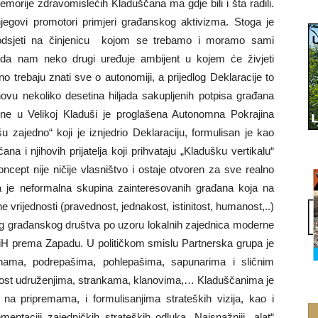
morije zdravomislećih Kladuščana ma gdje bili i šta radili.
 njegovi promotori primjeri građanskog aktivizma. Stoga je
 podsjeti na činjenicu kojom se trebamo i moramo sami
o da nam neko drugi uređuje ambijent u kojem će živjeti
o trebaju znati sve o autonomiji, a prijedlog Deklaracije to
ovu nekoliko desetina hiljada sakupljenih potpisa građana
ne u Velikoj Kladuši je proglašena Autonomna Pokrajina
ajedno“ koji je iznjedrio Deklaraciju, formulisan je kao
ana i njihovih prijatelja koji prihvataju „Kladušku vertikalu“
ept nije ničije vlasništvo i ostaje otvoren za sve realno
pa je neformalna skupina zainteresovanih građana koja na
 vrijednosti (pravednost, jednakost, istinitost, humanost,..)
g građanskog društva po uzoru lokalnih zajednica moderne
BiH prema Zapadu. U političkom smislu Partnerska grupa je
tinama, podrepašima, pohlepašima, sapunarima i sličnim
dnost udruženjima, strankama, klanovima,… Kladuščanima je
, na pripremama, i formulisanjima strateških vizija, kao i
entaciji zajedničkih strateških odluka. Najsnažniji „alat“