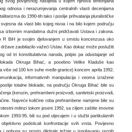
svog povijesnog naslijeđa u kojem njihova teritorijalna
zbog odnosa i nerazumjevanja centralnih vlasti decenijama
alitarizma do 1990-tih tako i poslije prihvatanja pluralističke
svjesna da vlast bilo kojeg nivoa i na bilo kojem području
a izbornim mandatima dužni pridržavati Ustava i zakona.
o R BiH je svojim djelovanjem u smislu koncenzusa oko
 države zaobilazilo važeći Ustav. Kao dokaz može poslužiti
g od tri konstitutativna naroda, potpis pa odustajanje od
blokada Okruga Bihać, a posebno Velike Kladuše kao
a više od 100 km suhe međe-granice) koncem aprila 1992.
munikacija, informativnih manipulacija i veoma izražene
 poslije totalne blokade, na području Okruga Bihać bile su
čenja (kerozin, prehrambeni proizvodi, sanitetski proizvodi,
 načine. Najveće količine roba prehrambene namjene bile su
testni mitinzi tokom jeseni 1992. sa ciljem zaštite imovine
kom 1993-95. bili su pod utjecajem i u službi partikularnih
o objektivno podsticali konfrontacije svih vrsta. Povijesno
 i pobuna su prosto diktirale težnje u ispoljavanju raznih