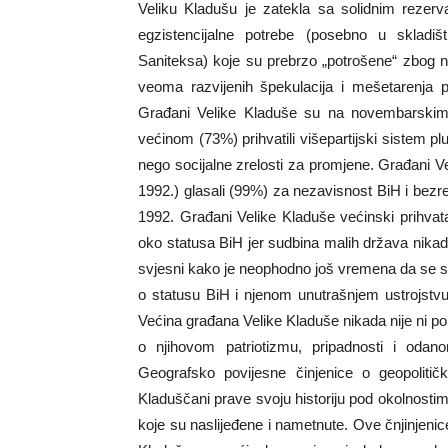
Veliku Kladušu je zatekla sa solidnim rezerv
egzistencijalne potrebe (posebno u skladi
Saniteksa) koje su prebrzo „potrošene“ zbog 
veoma razvijenih špekulacija i mešetarenja po
Građani Velike Kladuše su na novembarskim
većinom (73%) prihvatili višepartijski sistem p
nego socijalne zrelosti za promjene. Građani 
1992.) glasali (99%) za nezavisnost BiH i be
1992. Građani Velike Kladuše većinski prihvata
oko statusa BiH jer sudbina malih država nikad n
svjesni kako je neophodno još vremena da se st
o statusu BiH i njenom unutrašnjem ustrojstv
Većina građana Velike Kladuše nikada nije ni po
o njihovom patriotizmu, pripadnosti i odano
Geografsko povijesne činjenice o geopoliti
Kladuščani prave svoju historiju pod okolnostim
koje su naslijeđene i nametnute. Ove čnjinjenic