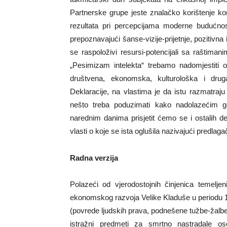
Partnerske grupe jeste znalačko korištenje kor
rezultata pri percepcijama moderne budućnos
prepoznavajući šanse-vizije-prijetnje, pozitiv
se raspoloživi resursi-potencijali sa raštima
„Pesimizam intelekta“ trebamo nadomjestiti o
društvena, ekonomska, kulturološka i drug
Deklaracije, na vlastima je da istu razmatraj
nešto treba poduzimati kako nadolazećim g
narednim danima prisjetit ćemo se i ostalih 
vlasti o koje se ista oglušila nazivajući predla
Radna verzija
Polazeći od vjerodostojnih činjenica temelje
ekonomskog razvoja Velike Kladuše u periodu 19
(povrede ljudskih prava, podnešene tužbe-žalbe,
istražni predmeti za smrtno nastradale osob