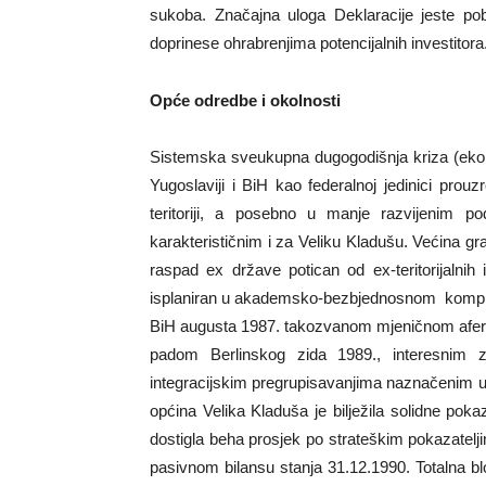
sukoba. Značajna uloga Deklaracije jeste po
doprinese ohrabrenjima potencijalnih investitora
Opće odredbe i okolnosti
Sistemska sveukupna dugogodišnja kriza (ekon
Yugoslaviji i BiH kao federalnoj jedinici prou
teritoriji, a posebno u manje razvijenim p
karakterističnim i za Veliku Kladušu. Većina gr
raspad ex države potican od ex-teritorijalni
isplaniran u akademsko-bezbjednosnom komple
BiH augusta 1987. takozvanom mjeničnom afero
padom Berlinskog zida 1989., interesnim z
integracijskim pregrupisavanjima naznačenim 
općina Velika Kladuša je bilježila solidne po
dostigla beha prosjek po strateškim pokazatelji
pasivnom bilansu stanja 31.12.1990. Totalna 