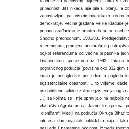
Kladuše su većinskog uvjerenja kako su zbog 
pripadnost BiH nikada nije bila u pitanju, a 
zapostavljani, pa i diskriminirani kako u doba tot
demokratije. Većina građana Velike Kladuše je 
pripada građanima te smatra da su se osobe s
Shodno predhodnom, 1991/93., Predsjedništv
referenduma, promjena unutarašnjeg ustrojstva
bojkot referenduma od većine pripadnika jedno
Lisabonskog sporazuma iz 1992. Totalna 
pograničnog područja (površine oko 332 qkm s
imala je nesagledive posljedice u pogledu ko
egzistencijalne opasnosti. U to vrijeme, dakle
uskladištene solidne zalihe egzistencijalnog zna
…) sa kojima se i nije upravljalo na najbolje
vlasništvo Agrokomerca. Javnosti su poznati pro
„dioničara“. Mediji na području Okruga Bihać to
interesa dominirajućih političkih opcija i tak
naslijeđe i nametane okolnosti između ropstva