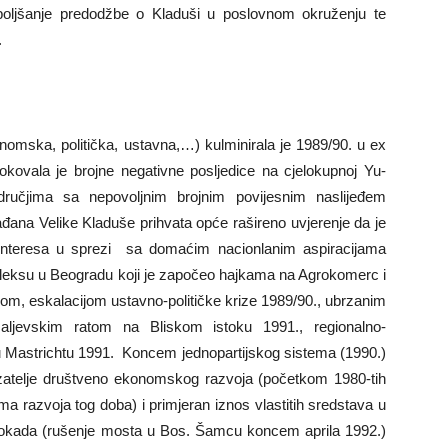
boljšanje predodžbe o Kladuši u poslovnom okruženju te
.
omska, politička, ustavna,…) kulminirala je 1989/90. u ex
zrokovala je brojne negativne posljedice na cjelokupnoj Yu-
odručjima sa nepovoljnim brojnim povijesnim naslijeđem
ađana Velike Kladuše prihvata opće rašireno uvjerenje da je
h interesa u sprezi sa domaćim nacionlanim aspiracijama
ksu u Beogradu koji je započeo hajkama na Agrokomerc i
m, eskalacijom ustavno-političke krize 1989/90., ubrzanim
aljevskim ratom na Bliskom istoku 1991., regionalno-
u Mastrichtu 1991. Koncem jednopartijskog sistema (1990.)
kazatelje društveno ekonomskog razvoja (početkom 1980-tih
ma razvoja tog doba) i primjeran iznos vlastitih sredstava u
blokada (rušenje mosta u Bos. Šamcu koncem aprila 1992.)