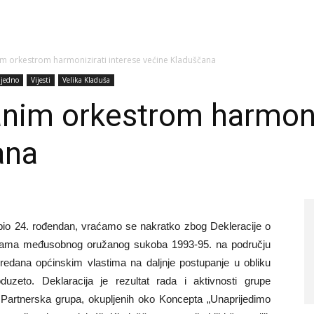
m orkestrom harmonizirati interese većine Kladuščana
ajedno
Vijesti
Velika Kladuša
nim orkestrom harmoniz
ana
 bio 24. rođendan, vraćamo se nakratko zbog Dekleracije o
dicama međusobnog oružanog sukoba 1993-95. na području
predana općinskim vlastima na daljnje postupanje u obliku
duzeto. Deklaracija je rezultat rada i aktivnosti grupe
u Partnerska grupa, okupljenih oko Koncepta „Unaprijedimo