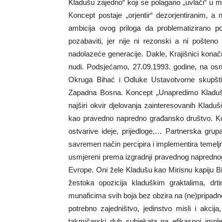
Kladušu zajedno“ koji se polagano „uvlači“ u me
Koncept postaje „orjentir“ dezorjentiranim, a
ambicija ovog priloga da problematizirano
pozabaviti, jer nije ni rezonski a ni pošten
nadolazeće generacije. Dakle, Krajišnici konačn
nudi. Podsjećamo, 27.09.1993. godine, na osn
Okruga Bihać i Odluke Ustavotvorne skupšti
Zapadna Bosna. Koncept „Unapredimo Kladušu z
najširi okvir djelovanja zainteresovanih Kladušč
kao pravedno napredno građansko društvo. Konc
ostvarive ideje, prijedloge,… Partnerska gru
savremen način percipira i implementira temeljne
usmjereni prema izgradnji pravednog napredno
Evrope. Oni žele Kladušu kao Mirisnu kapiju 
žestoka opozicija kladuškim graktalima, dr
munaficima svih boja bez obzira na (ne)pripa
potrebno zajedništvo, jedinstvo misli i akcija
takmičarski duh subjekata na efikasnoj implem