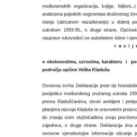
međunarodnih organizacija, knjige, feljtoni,
analizama pojedinih segmenata društvenog živ
stanju (ubrzanom nazadovanju) u dobroj po
sukobom 1993-95., s druge strane, Općinsk
rasprave rukovodeći se autoritetom istine i vje
r a c i j 
o okolonostima, uzrocima, karakteru i 
području općine Velika Kladuša
Osnovna svrha Deklaracije jeste da hronološki
posljedice međusobnog oružanog sukoba 1993-95
prema Kladuščanima, stvori ambijent i pret
pitanjima razvoja Kladuše te uravnoteže proizvol
do znanja svim služinčadima svoju privrženos
zajednice, s druge strane. Deklaracija ima
osnovne vjerodostojne informacije sticanja 