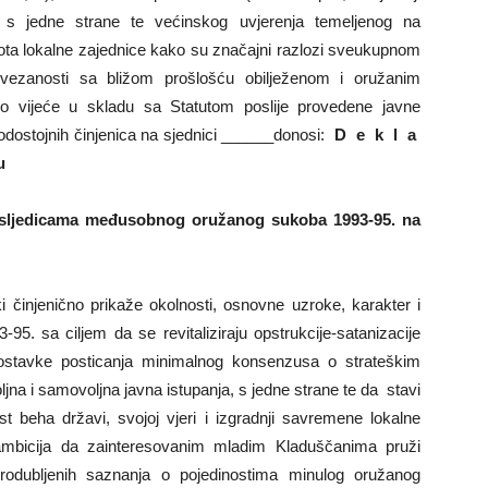
..) s jedne strane te većinskog uvjerenja temeljenog na
ota lokalne zajednice kako su značajni razlozi sveukupnom
vezanosti sa bližom prošlošću obilježenom i oružanim
o vijeće u skladu sa Statutom poslije provedene javne
rodostojnih činjenica na sjednici ______donosi:
D e k l a
u
posljedicama međusobnog
oružanog sukoba 1993-95. na
 činjenično prikaže okolnosti, osnovne uzroke, karakter i
. sa ciljem da se revitaliziraju opstrukcije-satanizacije
postavke posticanja minimalnog konsenzusa o strateškim
jna i samovoljna javna istupanja, s jedne strane te da stavi
t beha državi, svojoj vjeri i izgradnji savremene lokalne
 ambicija da zainteresovanim mladim Kladuščanima pruži
produbljenih saznanja o pojedinostima minulog oružanog