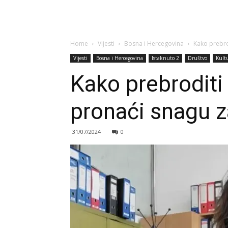
Home
Vijesti
Bosna i Hercegovina
Kako prebro
Vijesti
Bosna i Hercegovina
Istaknuto 2
Društvo
Kult
Kako prebroditi
pronaći snagu z
31/07/2024
0