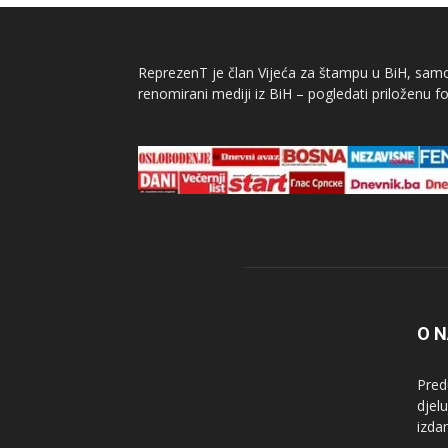
ReprezenT je član Vijeća za štampu u BiH, samor
renomirani mediji iz BiH – pogledati priloženu fo
O 
Pred
djel
izda