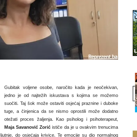
Gubitak voljene osobe, naročito kada je neočekivan,
jedno je od najtežih iskustava s kojima se možemo
suočiti. Taj šok može ostaviti osјećaj praznine i duboke
tuge, a činjenica da se nismo oprostili može dodatno
otežati proces žaljenja. Kao psiholog i psihoterapeut,
Maja Savanović Zorić
ističe da je u ovakvim trenucima
 ljutnje, do osјećaja krivice. Te emocije su dio normalnog