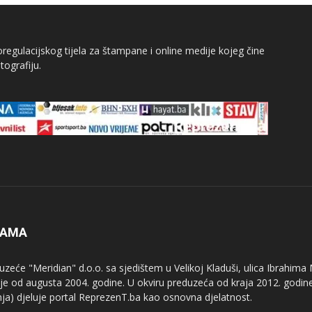
egulacijskog tijela za štampane i online medije kojeg čine
tografiju.
NAMA
uzeće "Meridian" d.o.o. sa sjedištem u Velikoj Kladuši, ulica Ibrahima
uje od augusta 2004. godine. U okviru preduzeća od kraja 2012. godine
nja) djeluje portal ReprezenT.ba kao osnovna djelatnost.