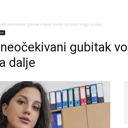
diti neočekivani gubitak voljene osobe i pronaći snagu za dalje
ura
 neočekivani gubitak vo
a dalje