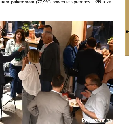
utem paketomata (77,9%)
potvrđuje spremnost tržišta za