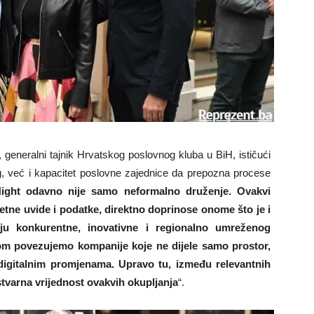
, generalni tajnik Hrvatskog poslovnog kluba u BiH, ističući
g, već i kapacitet poslovne zajednice da prepozna procese
ght odavno nije samo neformalno druženje. Ovakvi
etne uvide i podatke, direktno doprinose onome što je i
u konkurentne, inovativne i regionalno umreženog
om povezujemo kompanije koje ne dijele samo prostor,
 digitalnim promjenama. Upravo tu, između relevantnih
stvarna vrijednost ovakvih okupljanja
“.