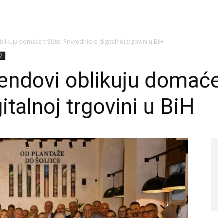
likuju domaće tržište: Privrednici o digitalnoj trgovini u BiH
 2
rendovi oblikuju domaće 
italnoj trgovini u BiH