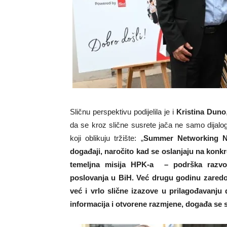
Sličnu perspektivu podijelila je i
Kristina Duno
da se kroz slične susrete jača ne samo dijalo
koji oblikuju tržište: „
Summer Networking Ni
događaji, naročito kad se oslanjaju na konkr
temeljna misija HPK-a – podrška razvoj
poslovanja u BiH. Već drugu godinu zared
već i vrlo slične izazove u prilagođavanju
informacija i otvorene razmjene, događa se 