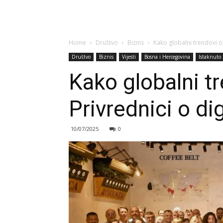
Home
Društvo
Biznis
Kako globalni trendovi ob
Društvo
Biznis
Vijesti
Bosna i Hercegovina
Istaknuto
Kako globalni t
Privrednici o dig
10/07/2025
0