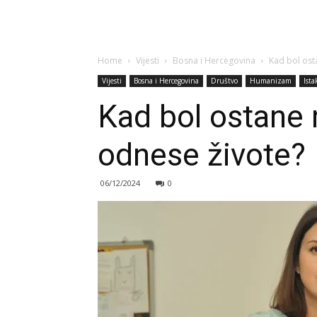
Home
Vijesti
Bosna i Hercegovina
Kad bol osta
Vijesti
Bosna i Hercegovina
Društvo
Humanizam
Ist
Kad bol ostane n
odnese živote?
06/12/2024
0