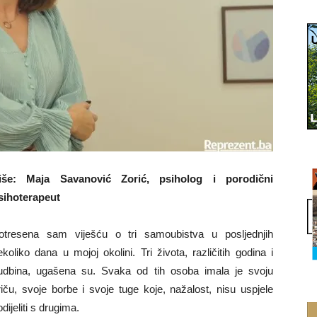
iše: Maja Savanović Zorić, psiholog i porodični
sihoterapeut
otresena sam viješću o tri samoubistva u posljednjih
ekoliko dana u mojoj okolini. Tri života, različitih godina i
udbina, ugašena su. Svaka od tih osoba imala je svoju
riču, svoje borbe i svoje tuge koje, nažalost, nisu uspjele
dijeliti s drugima.