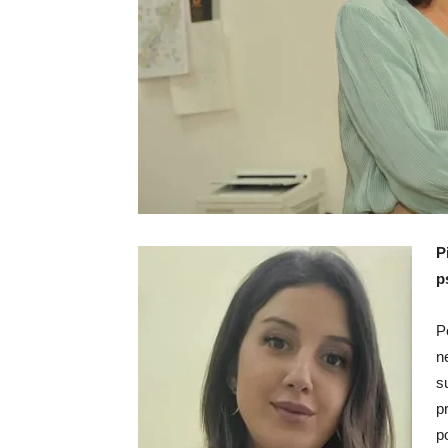
P
p
P
n
s
p
po