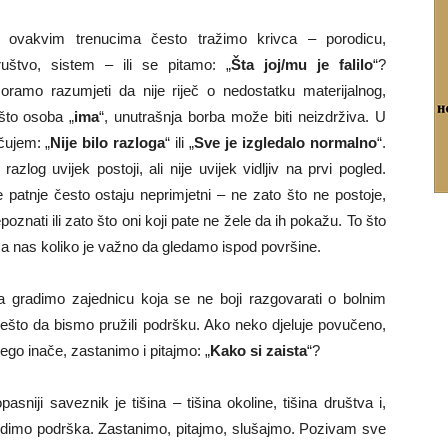
 ovakvim trenucima često tražimo krivca – porodicu,
ruštvo, sistem – ili se pitamo: „
Šta joj/mu je falilo
“?
oramo razumjeti da nije riječ o nedostatku materijalnog,
što osoba „
ima
“, unutrašnja borba može biti neizdrživa. U
čujem: „
Nije bilo razloga
“ ili „
Sve je izgledalo normalno
“.
zlog uvijek postoji, ali nije uvijek vidljiv na prvi pogled.
e patnje često ostaju neprimjetni – ne zato što ne postoje,
oznati ili zato što oni koji pate ne žele da ih pokažu. To što
ća nas koliko je važno da gledamo ispod površine.
 gradimo zajednicu koja se ne boji razgovarati o bolnim
to da bismo pružili podršku. Ako neko djeluje povučeno,
nego inače, zastanimo i pitajmo: „
Kako si zaista
“?
asniji saveznik je tišina – tišina okoline, tišina društva i,
budimo podrška. Zastanimo, pitajmo, slušajmo. Pozivam sve