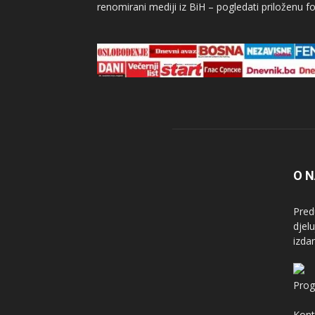
renomirani mediji iz BiH – pogledati priloženu fo
O 
Pred
djel
izda
Prog
Kont