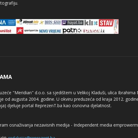
tografiju.
NAMA
uzeće "Meridian" d.o.o. sa sjedištem u Velikoj Kladuši, ulica Ibrahima
uje od augusta 2004. godine. U okviru preduzeća od kraja 2012. godine
nja) djeluje portal ReprezenT.ba kao osnovna djelatnost.
ram osnaživanja nezavisnih medija - Independent media emprowerm
akt:
redakcija@reprezent.ba