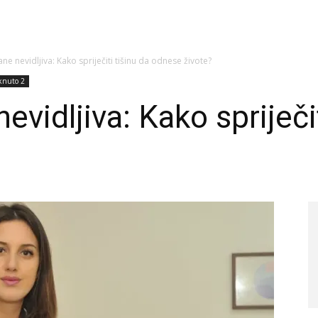
ne nevidljiva: Kako spriječiti tišinu da odnese živote?
aknuto 2
evidljiva: Kako spriječit