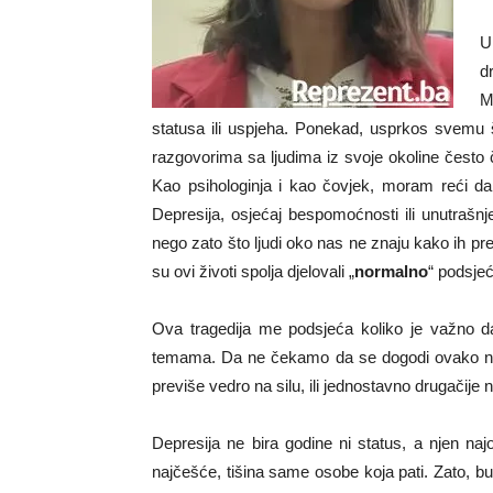
U
d
M
statusa ili uspjeha. Ponekad, usprkos svemu 
razgovorima sa ljudima iz svoje okoline često 
Kao psihologinja i kao čovjek, moram reći da ra
Depresija, osjećaj bespomoćnosti ili unutrašnj
nego zato što ljudi oko nas ne znaju kako ih prep
su ovi životi spolja djelovali „
normalno
“ podsje
Ova tragedija me podsjeća koliko je važno da
temama. Da ne čekamo da se dogodi ovako neš
previše vedro na silu, ili jednostavno drugačije 
Depresija ne bira godine ni status, a njen najop
najčešće, tišina same osobe koja pati. Zato, 