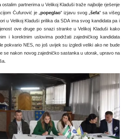
 ostalim partnerima u Velikoj Kladuši traže najbolje rješenje
cijom Ćufurović je „
popeglao
“ izjavu svog „
šefa
“ sa višeg
bori u Velikoj Kladuši prilika da SDA ima svog kandidata pa i
ljenost ove druge po snazi stranke u Velikoj Kladuši kako
nim i korektnim uslovima podržati zajedničkog kandidata
le pokvario NES, no još uvijek su izgledi veliki ako ne bude
će se nakon novog zajedničko sastanka u utorak, upravo na
ša.