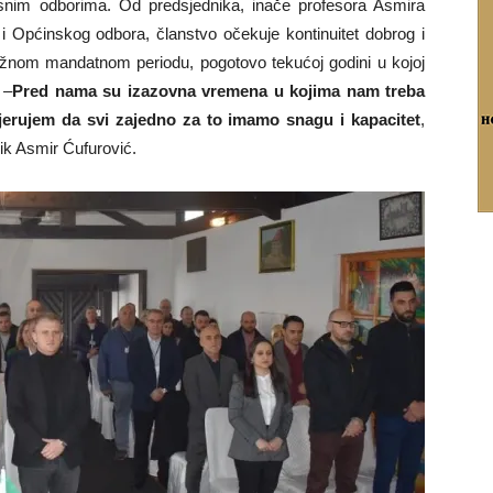
nim odborima. Od predsjednika, inače profesora Asmira
i Općinskog odbora, članstvo očekuje kontinuitet dobrog i
važnom mandatnom periodu, pogotovo tekućoj godini u kojoj
 –
Pred nama su izazovna vremena u kojima nam treba
 Vjerujem da svi zajedno za to imamo snagu i kapacitet
,
ik Asmir Ćufurović.