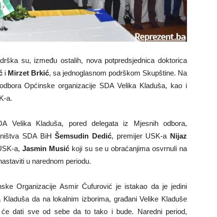
rška su, između ostalih, nova potpredsjednica doktorica
ć
i
Mirzet Brkić
, sa jednoglasnom podrškom Skupštine. Na
g odbora Općinske organizacije SDA Velika Kladuša, kao i
K-a.
SDA Velika Kladuša, pored delegata iz Mjesnih odbora,
jedništva SDA BiH
Šemsudin Dedić
, premijer USK-a
Nijaz
 USK-a,
Jasmin Musić
koji su se u obraćanjima osvrnuli na
 nastaviti u narednom periodu.
ke Organizacije Asmir Ćufurović je istakao da je jedini
ka Kladuša da na lokalnim izborima, građani Velike Kladuše
 će dati sve od sebe da to tako i bude. Naredni period,