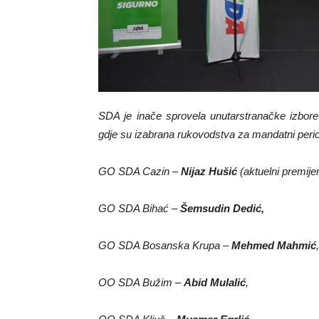
SDA je inače sprovela unutarstranačke izbor
gdje su izabrana rukovodstva za mandatni period
GO SDA Cazin –
Nijaz Hušić
(aktuelni premijer
GO SDA Bihać –
Šemsudin Dedić,
GO SDA Bosanska Krupa –
Mehmed Mahmić
,
OO SDA Bužim –
Abid Mulalić
,