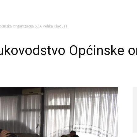
inske organizacije SDA Velika Kladuša
rukovodstvo Općinske o