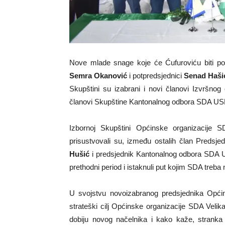
Nove mlade snage koje će Ćufuroviću biti pod
Semra Okanović
i potpredsjednici
Senad Haši
Skupštini su izabrani i novi članovi Izvršno
članovi Skupštine Kantonalnog odbora SDA US
Izbornoj Skupštini Općinske organizacije 
prisustvovali su, između ostalih član Preds
Hušić
i predsjednik Kantonalnog odbora SDA
prethodni period i istaknuli put kojim SDA treba
U svojstvu novoizabranog predsjednika Općins
strateški cilj Općinske organizacije SDA Veli
dobiju novog načelnika i kako kaže, stranka