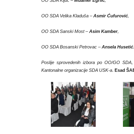
OO SDA Ključ –
Muamer Egrlić
,
OO SDA Velika Kladuša –
Asmir Ćufurović
,
OO SDA Sanski Most –
Asim Kamber
,
OO SDA Bosanski Petrovac –
Ansela Husetić
Poslije sprovedenih izbora po OO/GO SDA, 
Kantonalne organizacije SDA USK-a
.
Esad Š