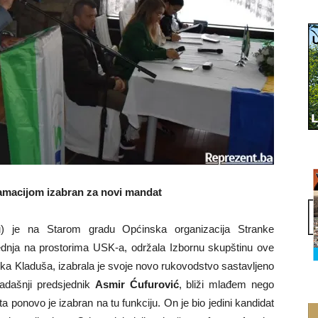
amacijom izabran za novi mandat
u) je na Starom gradu Općinska organizacija Stranke
ednja na prostorima USK-a, održala Izbornu skupštinu ove
lika Kladuša, izabrala je svoje novo rukovodstvo sastavljeno
adašnji predsjednik
Asmir Ćufurović
, bliži mlađem nego
a ponovo je izabran na tu funkciju. On je bio jedini kandidat