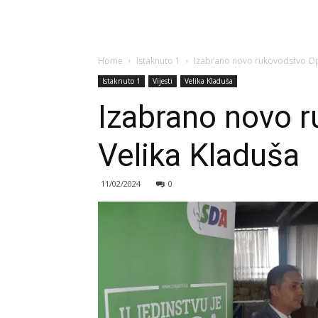
Home
Istaknuto 1
Izabrano novo rukovodstvo Opć
Istaknuto 1
Vijesti
Velika Kladuša
Izabrano novo 
Velika Kladuša
11/02/2024
0