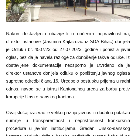
Nakon dostavljenih obavijesti o uočenim nepravilnostima,
direktor ustanove (Jasmina Kajtazović iz SDA Bihać) donijela
je Odluku br. 4507/23 od 27.07.2023. godine i poništila javni
oglas, bez da je navela razloge za donošenje takve odluke. Iz
dostavljene dokumentacije neosporno je utvrđeno da je
direktor ustanove donijela odluku o poništenju javnog oglasa
suprotno odredbi člana 16. Uredbe o postupku prijema u radni
odnos, navodi se u istrazi Kantonalnog ureda za borbu protiv
korupcije Unsko-sanskog kantona.
Ovaj slučaj izazvao je veliku pažnju javnosti i dodatno potakao
sumnje u transparentnost i nepristrasnost konkursnih
procedura u javnim institucijama. Građani Unsko-sanskog