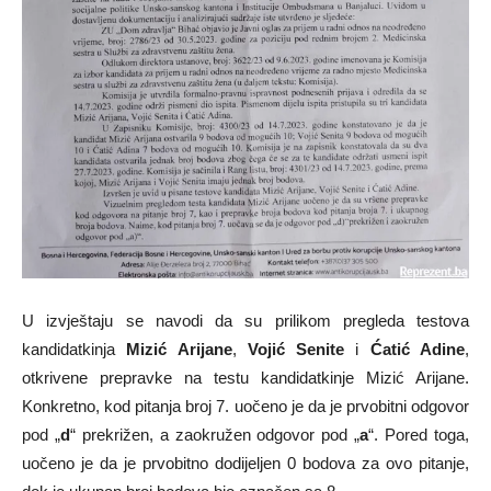
U izvještaju se navodi da su prilikom pregleda testova
kandidatkinja
Mizić Arijane
,
Vojić Senite
i
Ćatić Adine
,
otkrivene prepravke na testu kandidatkinje Mizić Arijane.
Konkretno, kod pitanja broj 7. uočeno je da je prvobitni odgovor
pod „
d
“ prekrižen, a zaokružen odgovor pod „
a
“. Pored toga,
uočeno je da je prvobitno dodijeljen 0 bodova za ovo pitanje,