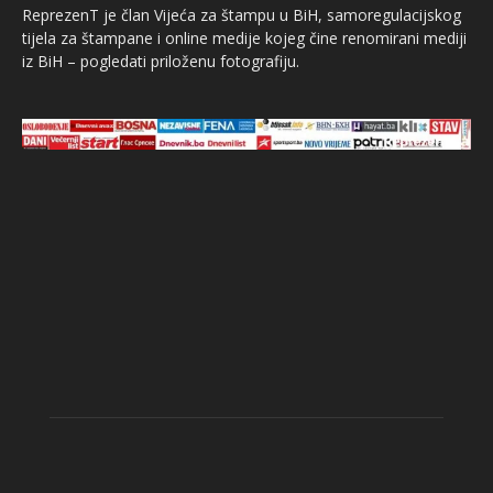
ReprezenT je član Vijeća za štampu u BiH, samoregulacijskog
tijela za štampane i online medije kojeg čine renomirani mediji
iz BiH – pogledati priloženu fotografiju.