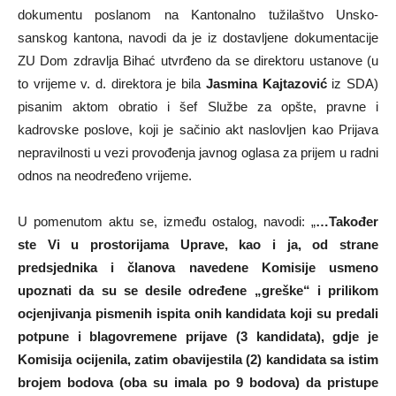
dokumentu poslanom na Kantonalno tužilaštvo Unsko-
sanskog kantona, navodi da je iz dostavljene dokumentacije
ZU Dom zdravlja Bihać utvrđeno da se direktoru ustanove (u
to vrijeme v. d. direktora je bila
Jasmina Kajtazović
iz SDA)
pisanim aktom obratio i šef Službe za opšte, pravne i
kadrovske poslove, koji je sačinio akt naslovljen kao Prijava
nepravilnosti u vezi provođenja javnog oglasa za prijem u radni
odnos na neodređeno vrijeme.
U pomenutom aktu se, između ostalog, navodi: „
…Također
ste Vi u prostorijama Uprave, kao i ja, od strane
predsjednika i članova navedene Komisije usmeno
upoznati da su se desile određene „greške“ i prilikom
ocjenjivanja pismenih ispita onih kandidata koji su predali
potpune i blagovremene prijave (3 kandidata), gdje je
Komisija ocijenila, zatim obavijestila (2) kandidata sa istim
brojem bodova (oba su imala po 9 bodova) da pristupe