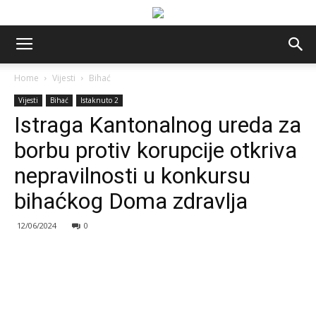
Home
Vijesti
Bihać
Vijesti
Bihać
Istaknuto 2
Istraga Kantonalnog ureda za
borbu protiv korupcije otkriva
nepravilnosti u konkursu
bihaćkog Doma zdravlja
12/06/2024
0