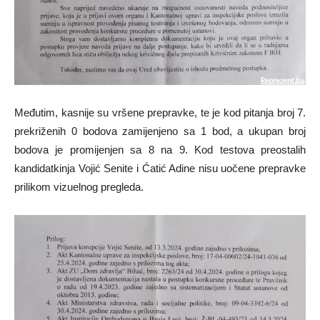
Međutim, kasnije su vršene prepravke, te je kod pitanja broj 7.
prekriženih 0 bodova zamijenjeno sa 1 bod, a ukupan broj
bodova je promijenjen sa 8 na 9. Kod testova preostalih
kandidatkinja Vojić Senite i Ćatić Adine nisu uočene prepravke
prilikom vizuelnog pregleda.