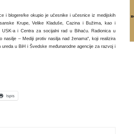
ce i blogere/ke okupio je učesnike i učesnice iz medijskih
Bosanske Krupe, Velike Kladuše, Cazina i Bužima, kao i
a USK-a i Centra za socijalni rad u Bihaću. Radionica u
 nasilje – Mediji protiv nasilja nad ženama“, koji realizira
ureda u BiH i Švedske međunarodne agencije za razvoj i
Ispis