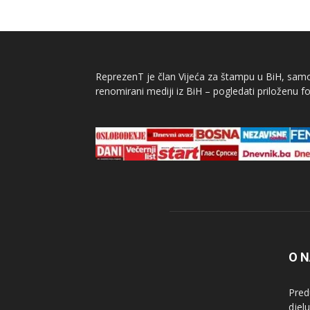
ReprezenT je član Vijeća za štampu u BiH, samor
renomirani mediji iz BiH – pogledati priloženu fo
O 
Pred
djel