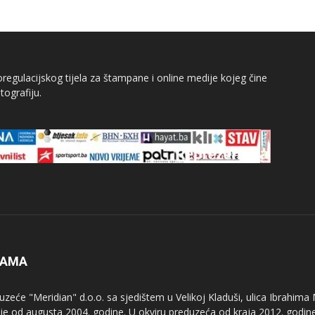
egulacijskog tijela za štampane i online medije kojeg čine
tografiju.
NAMA
uzeće "Meridian" d.o.o. sa sjedištem u Velikoj Kladuši, ulica Ibrahima
uje od augusta 2004. godine. U okviru preduzeća od kraja 2012. godine