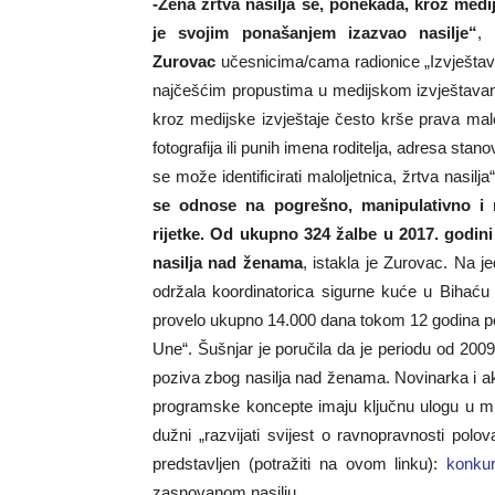
-Žena žrtva nasilja se, ponekada, kroz medi
je svojim ponašanjem izazvao nasilje“
, 
Zurovac
učesnicima/cama radionice „Izvještav
najčešćim propustima u medijskom izvještava
kroz medijske izvještaje često krše prava malo
fotografija ili punih imena roditelja, adresa sta
se može identificirati maloljetnica, žrtva nasilja
se odnose na pogrešno, manipulativno i 
rijetke. Od ukupno 324 žalbe u 2017. godini
nasilja nad ženama
, istakla je Zurovac. Na 
održala koordinatorica sigurne kuće u Bihać
provelo ukupno 14.000 dana tokom 12 godina pos
Une“. Šušnjar je poručila da je periodu od 200
poziva zbog nasilja nad ženama. Novinarka i ak
programske koncepte imaju ključnu ulogu u mij
dužni „razvijati svijest o ravnopravnosti polov
predstavljen (potražiti na ovom linku):
konku
zasnovanom nasilju.