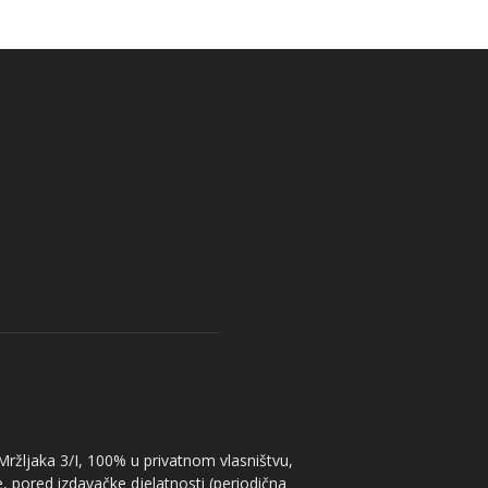
 Mržljaka 3/I, 100% u privatnom vlasništvu,
, pored izdavačke djelatnosti (periodična