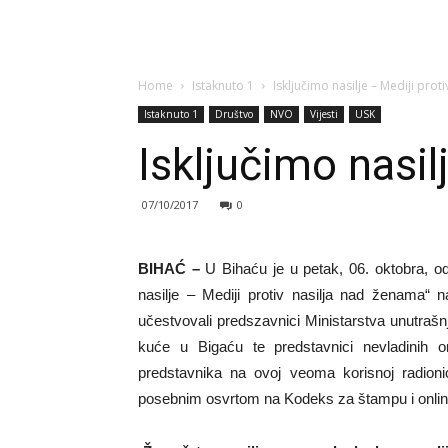
Home
Istaknuto 1
Isključimo nasilje – Mediji pro
Istaknuto 1
Društvo
NVO
Vijesti
USK
Isključimo nasil
07/10/2017
0
BIHAĆ –
U Bihaću je u petak, 06. oktobra, od
nasilje – Mediji protiv nasilja nad ženama“ 
učestvovali predszavnici Ministarstva unutrašnj
kuće u Bigaću te predstavnici nevladinih o
predstavnika na ovoj veoma korisnoj radioni
posebnim osvrtom na Kodeks za štampu i onlin