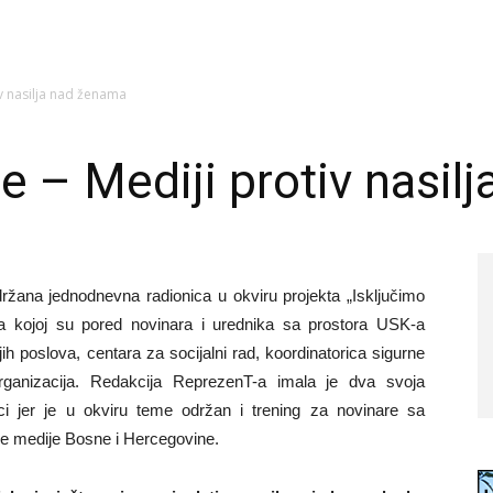
tiv nasilja nad ženama
je – Mediji protiv nasi
ržana jednodnevna radionica u okviru projekta „Isključimo
na kojoj su pored novinara i urednika sa prostora USK-a
ih poslova, centara za socijalni rad, koordinatorica sigurne
rganizacija. Redakcija ReprezenT-a imala je dva svoja
ci jer je u okviru teme održan i trening za novinare sa
e medije Bosne i Hercegovine.