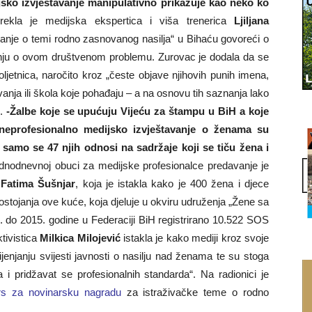
jsko izvještavanje manipulativno prikazuje kao neko ko
rekla je medijska ekspertica i viša trenerica
Ljiljana
anje o temi rodno zasnovanog nasilja“ u Bihaću govoreći o
nju o ovom društvenom problemu. Zurovac je dodala da se
ljetnica, naročito kroz „česte objave njihovih punih imena,
novanja ili škola koje pohađaju – a na osnovu tih saznanja lako
“.
-Žalbe koje se upućuju Vijeću za štampu u BiH a koje
neprofesionalno medijsko izvještavanje o ženama su
 samo se 47 njih odnosi na sadržaje koji se tiču žena i
jednodnevnoj obuci za medijske profesionalce predavanje je
u
Fatima Šušnjar
, koja je istakla kako je 400 žena i djece
tojanja ove kuće, koja djeluje u okviru udruženja „Žene sa
9. do 2015. godine u Federaciji BiH registrirano 10.522 SOS
tivistica
Milkica Milojević
istakla je kako mediji kroz svoje
enjanju svijesti javnosti o nasilju nad ženama te su stoga
a i pridžavat se profesionalnih standarda“. Na radionici je
rs za novinarsku nagradu
za istraživačke teme o rodno