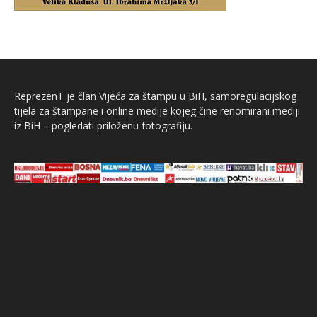
ReprezenT je član Vijeća za štampu u BiH, samoregulacijskog
tijela za štampane i online medije kojeg čine renomirani mediji
iz BiH – pogledati priloženu fotografiju.