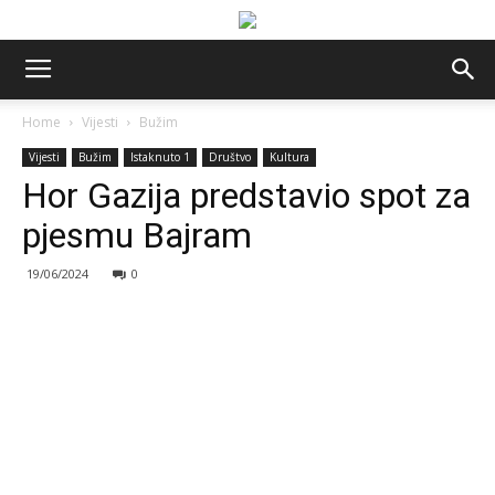
Home
Vijesti
Bužim
Vijesti
Bužim
Istaknuto 1
Društvo
Kultura
Hor Gazija predstavio spot za
pjesmu Bajram
19/06/2024
0