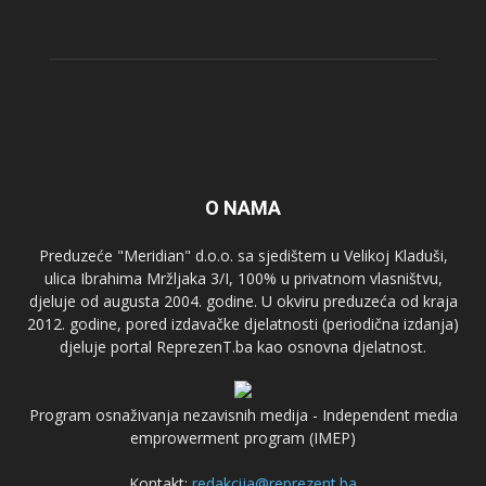
O NAMA
Preduzeće "Meridian" d.o.o. sa sjedištem u Velikoj Kladuši,
ulica Ibrahima Mržljaka 3/I, 100% u privatnom vlasništvu,
djeluje od augusta 2004. godine. U okviru preduzeća od kraja
2012. godine, pored izdavačke djelatnosti (periodična izdanja)
djeluje portal ReprezenT.ba kao osnovna djelatnost.
Program osnaživanja nezavisnih medija - Independent media
emprowerment program (IMEP)
Kontakt:
redakcija@reprezent.ba