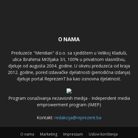
O NAMA
Preduzeće "Meridian" d.o.o. sa sjedištem u Velikoj Kladuši,
ulica Ibrahima Mržljaka 3/I, 100% u privatnom vlasništvu,
djeluje od augusta 2004. godine. U okviru preduzeća od kraja
2012. godine, pored izdavačke djelatnosti (periodična izdanja)
djeluje portal ReprezenT.ba kao osnovna djelatnost.
Program osnaživanja nezavisnih medija - Independent media
emprowerment program (IMEP)
Kontakt:
redakcija@reprezent.ba
O nama
Marketing
Impressum
Uslovi korištenja