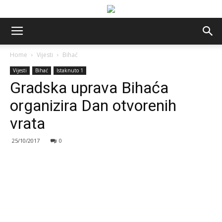
Home
Vijesti
Bihać
Vijesti
Bihać
Istaknuto 1
Gradska uprava Bihaća
organizira Dan otvorenih
vrata
25/10/2017
0