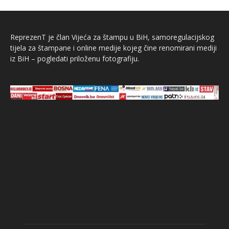
ReprezenT je član Vijeća za štampu u BiH, samoregulacijskog
tijela za štampane i online medije kojeg čine renomirani mediji
iz BiH – pogledati priloženu fotografiju.