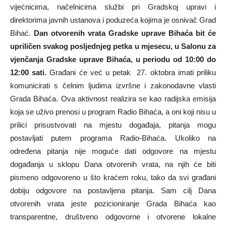
vijećnicima, načelnicima službi pri Gradskoj upravi i
direktorima javnih ustanova i poduzeća kojima je osnivač Grad
Bihać.
Dan otvorenih vrata Gradske uprave Bihaća bit će
upriličen svakog posljednjeg petka u mjesecu, u Salonu za
vjenčanja Gradske uprave Bihaća, u periodu od 10:00 do
12:00 sati
.
Građani će već u petak 27. oktobra imati priliku
komunicirati s čelnim ljudima izvršne i zakonodavne vlasti
Grada Bihaća. Ova aktivnost realizira se kao radijska emisija
koja se uživo prenosi u program Radio Bihaća, a oni koji nisu u
prilici prisustvovati na mjestu događaja, pitanja mogu
postavljati putem programa Radio-Bihaća. Ukoliko na
određena pitanja nije moguće dati odgovore na mjestu
događanja u sklopu Dana otvorenih vrata, na njih će biti
pismeno odgovoreno u što kraćem roku, tako da svi građani
dobiju odgovore na postavljena pitanja. Sam cilj Dana
otvorenih vrata jeste pozicioniranje Grada Bihaća kao
transparentne, društveno odgovorne i otvorene lokalne