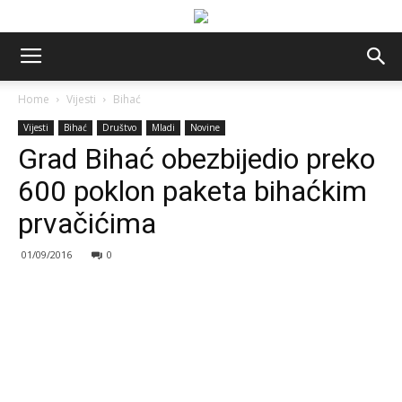
Home
Vijesti
Bihać
Vijesti
Bihać
Društvo
Mladi
Novine
Grad Bihać obezbijedio preko
600 poklon paketa bihaćkim
prvačićima
01/09/2016
0