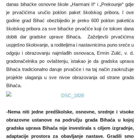
danas bihaćke osnovne škole „Harmani II“ i „Prekounje“ gdje
je prvačićima uručio poklon paket školskog pribora. I ove
godine grad Bihać obezbijedio je preko 600 poklon paketića
školskog pribora za sve bihaćke prvačiće koji će tokom dana
dobiti dar gradske uprave Bihaća. Zaželjevši prvačićima
uspješno školovanje, a roditeljima i nastavnicima puno sreće u
odgoju i obrazovanju najmlađih osnovaca, Ermin Zulić, v. d.
gradonačelnika po ovlaštenju, istakao je da gradska uprava
Bihaća tradicionalno daruje prvačiće i na taj način zaokružuje
projekte ulaganja u sve nivoe obrazovanja od strane grada
Bihaća.
-Nema niti jedne predškolske, osnovne, srednje i visoke
obrazovne ustanove na području grada Bihaća u kojoj
gradska uprava Bihaća nije investirala s ciljem izgradnje,
adaptacije prostora za obavljanje nastave. Gradili smo