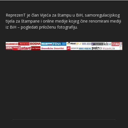
ReprezenT je član Vijeća za štampu u BiH, samoregulacijskog
tijela za štampane i online medije kojeg čine renomirani mediji
iz BiH – pogledati priloženu fotografiju.