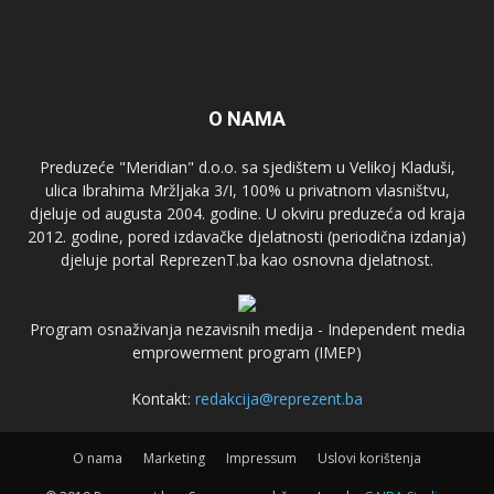
O NAMA
Preduzeće "Meridian" d.o.o. sa sjedištem u Velikoj Kladuši,
ulica Ibrahima Mržljaka 3/I, 100% u privatnom vlasništvu,
djeluje od augusta 2004. godine. U okviru preduzeća od kraja
2012. godine, pored izdavačke djelatnosti (periodična izdanja)
djeluje portal ReprezenT.ba kao osnovna djelatnost.
Program osnaživanja nezavisnih medija - Independent media
emprowerment program (IMEP)
Kontakt:
redakcija@reprezent.ba
O nama
Marketing
Impressum
Uslovi korištenja