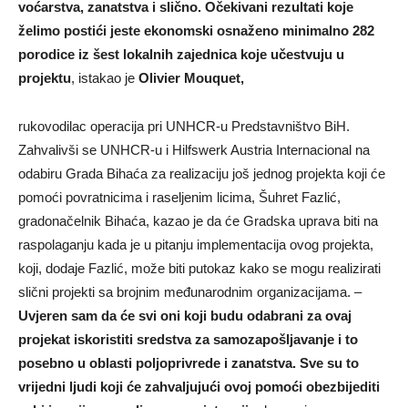
voćarstva, zanatstva i slično. Očekivani rezultati koje
želimo postići jeste ekonomski osnaženo minimalno 282
porodice iz šest lokalnih zajednica koje učestvuju u
projektu
, istakao je
Olivier Mouquet,
rukovodilac operacija pri UNHCR-u Predstavništvo BiH.
Zahvalivši se UNHCR-u i Hilfswerk Austria Internacional na
odabiru Grada Bihaća za realizaciju još jednog projekta koji će
pomoći povratnicima i raseljenim licima, Šuhret Fazlić,
gradonačelnik Bihaća, kazao je da će Gradska uprava biti na
raspolaganju kada je u pitanju implementacija ovog projekta,
koji, dodaje Fazlić, može biti putokaz kako se mogu realizirati
slični projekti sa brojnim međunarodnim organizacijama. –
Uvjeren sam da će svi oni koji budu odabrani za ovaj
projekat iskoristiti sredstva za samozapošljavanje i to
posebno u oblasti poljoprivrede i zanatstva. Sve su to
vrijedni ljudi koji će zahvaljujući ovoj pomoći obezbijediti