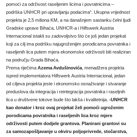
pomoći za održivost raseljenim licima i povratnicima –
podrška UNHCR pri upravljanju podacima“. Ukupna vrijednost
projekta je 2,5 miliona KM, a na današnjem sastanku čelni ljudi
Gradske uprave Bihaća, UNHCR-a i Hilfswerk Austria
Internacional ist
akli su zadovoljstvo što će još jedan projekat
koji za cilj ima podršku najugroženijim porodicama povratnika i
raseljenih lica putem mjera ekonomske održivosti biti realiziran
na području Grada Bihaća.
Prema riječima
Azema Avdušinovića
, menadžera projekta
ispred implementatora Hilfswerk Austria Internacional, jedan
od ciljeva projekta jeste i ekonomsko osnaživanje i stvaranje
preduslova da integracija i reintegracija povratnika i raseljnih
lica u društvene tokove bude što lakša i kvalitetnija.
-UNHCR
kao donator i kroz ovaj projekat želi pomoći ugroženim
porodicama povratnika i raseljenih lica kroz mjere
održivosti putem dodjele grantova. Planirani grantovi su
za samozapošljavanje u okviru poljoprivrede, stočarstva,