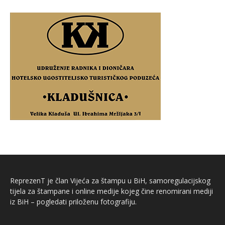
ReprezenT je član Vijeća za štampu u BiH, samoregulacijskog
tijela za štampane i online medije kojeg čine renomirani mediji
iz BiH – pogledati priloženu fotografiju.