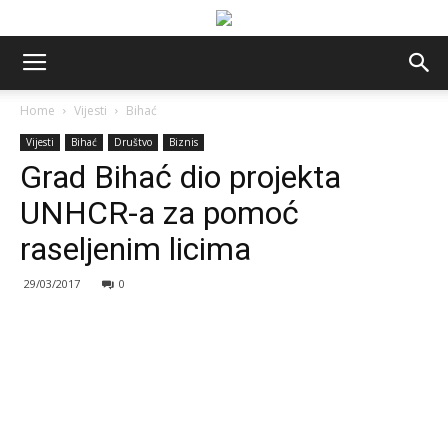
Home
Vijesti
Bihać
Vijesti
Bihać
Društvo
Biznis
Grad Bihać dio projekta
UNHCR-a za pomoć
raseljenim licima
29/03/2017
0