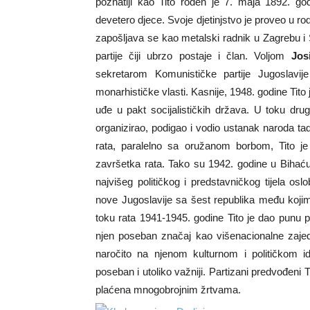
poznatiji kao Tito rođen je 7. maja 1892.
devetero djece. Svoje djetinjstvo je proveo u r
zapošljava se kao metalski radnik u Zagrebu i
partije čiji ubrzo postaje i član. Voljom
Jos
sekretarom Komunističke partije Jugoslavi
monarhističke vlasti. Kasnije, 1948. godine Tito
uđe u pakt socijalističkih država. U toku dru
organizirao, podigao i vodio ustanak naroda ta
rata, paralelno sa oružanom borbom, Tito je
završetka rata. Tako su 1942. godine u Bihać
najvišeg političkog i predstavničkog tijela o
nove Jugoslavije sa šest republika među kojima
toku rata 1941-1945. godine Tito je dao punu
njen poseban značaj kao višenacionalne zajedn
naročito na njenom kulturnom i političkom i
poseban i utoliko važniji. Partizani predvođeni 
plaćena mnogobrojnim žrtvama.