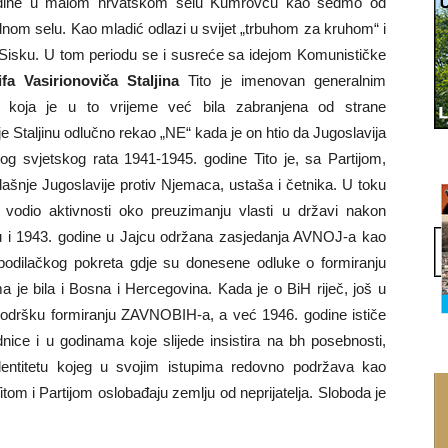
 godine u malom hrvatskom selu Kumrovcu kao sedmo od
odnom selu. Kao mladić odlazi u svijet „trbuhom za kruhom“ i
 Sisku. U tom periodu se i susreće sa idejom Komunističke
ifa Vasirionoviča Staljina
Tito je imenovan generalnim
je koja je u to vrijeme već bila zabranjena od strane
 je Staljinu odlučno rekao „NE“ kada je on htio da Jugoslavija
gog svjetskog rata 1941-1945. godine Tito je, sa Partijom,
dašnje Jugoslavije protiv Njemaca, ustaša i četnika. U toku
 vodio aktivnosti oko preuzimanju vlasti u državi nakon
u i 1943. godine u Jajcu održana zasjedanja AVNOJ-a kao
slobodilačkog pokreta gdje su donesene odluke o formiranju
 je bila i Bosna i Hercegovina. Kada je o BiH riječ, još u
 podršku formiranju ZAVNOBIH-a, a već 1946. godine ističe
ice i u godinama koje slijede insistira na bh posebnosti,
dentitetu kojeg u svojim istupima redovno podržava kao
Titom i Partijom oslobađaju zemlju od neprijatelja. Sloboda je