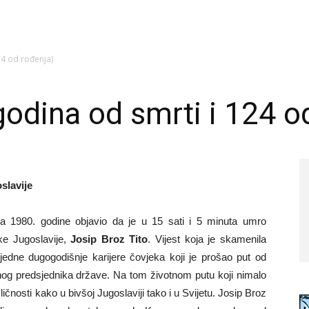
24 od rođenja)
godina od smrti i 124 o
slavije
 maja 1980. godine objavio da je u 15 sati i 5 minuta umro
ike Jugoslavije,
Josip Broz Tito
. Vijest koja je skamenila
 jedne dugogodišnje karijere čovjeka koji je prošao put od
nog predsjednika države. Na tom životnom putu koji nimalo
h ličnosti kako u bivšoj Jugoslaviji tako i u Svijetu. Josip Broz