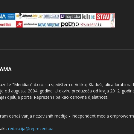
NAMA
uzeće "Meridian" d.o.o. sa sjedištem u Velikoj Kladuši, ulica Ibrahima
uje od augusta 2004. godine. U okviru preduzeća od kraja 2012. godine
nja) djeluje portal ReprezenT.ba kao osnovna djelatnost.
ram osnaživanja nezavisnih medija - Independent media emprowerm
akt:
redakcija@reprezent.ba