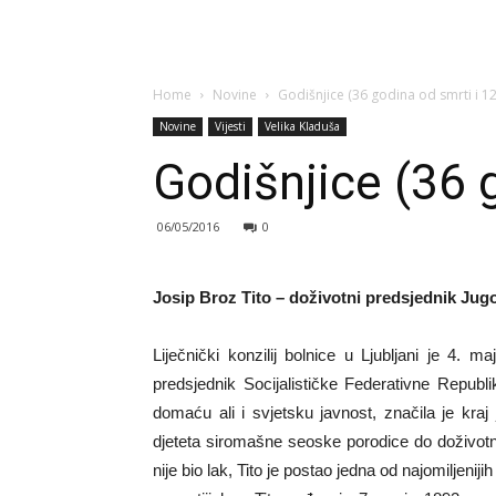
Home
Novine
Godišnjice (36 godina od smrti i 1
Novine
Vijesti
Velika Kladuša
Godišnjice (36 
06/05/2016
0
Josip Broz Tito – doživotni predsjednik Jugo
Liječnički konzilij bolnice u Ljubljani je 4.
predsjednik Socijalističke Federativne Republ
domaću ali i svjetsku javnost, značila je kraj
djeteta siromašne seoske porodice do doživot
nije bio lak, Tito je postao jedna od najomiljeniji