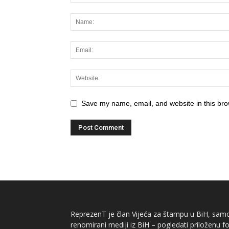
Save my name, email, and website in this bro
ReprezenT je član Vijeća za štampu u BiH, samor
renomirani mediji iz BiH – pogledati priloženu fo