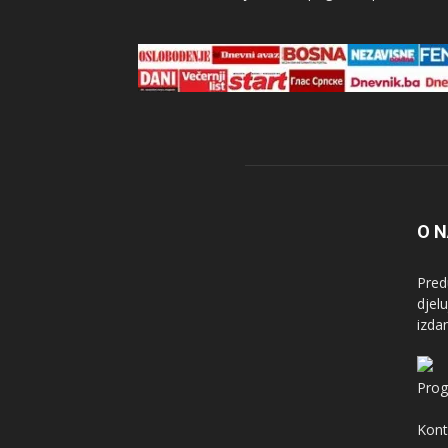
O 
Pred
djel
izda
Prog
Kont