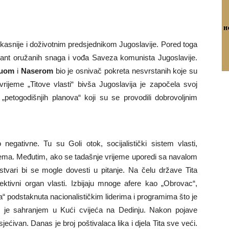
kasnije i doživotnim predsjednikom Jugoslavije. Pored toga
ndant oružanih snaga i vođa Saveza komunista Jugoslavije.
ruom
i
Naserom
bio je osnivač pokreta nesvrstanih koje su
vrijeme „Titove vlasti“ bivša Jugoslavija je započela svoj
„petogodišnjih planova“ koji su se provodili dobrovoljnim
egativne. Tu su Goli otok, socijalistički sistem vlasti,
sistema. Međutim, ako se tadašnje vrijeme uporedi sa navalom
vari bi se mogle dovesti u pitanje. Na čelu države Tita
ktivni organ vlasti. Izbijaju mnoge afere kao „Obrovac“,
“ podstaknuta nacionalističkim liderima i programima što je
o je sahranjem u Kući cvijeća na Dedinju. Nakon pojave
jećivan. Danas je broj poštivalaca lika i djela Tita sve veći.