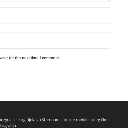
wser for the next time I comment.
egulacijskog tijela za štampane i online medije kojeg čine
tografiju.