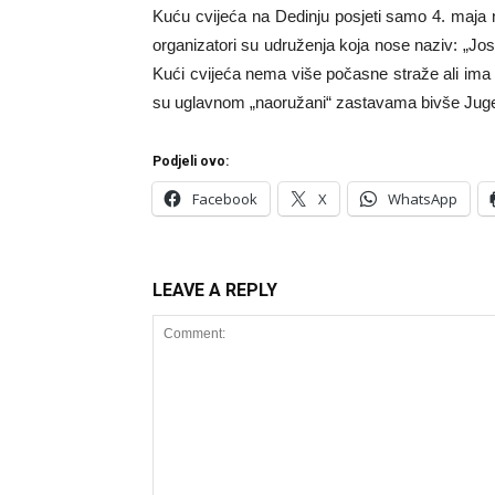
Kuću cvijeća na Dedinju posjeti samo 4. maja na 
organizatori su udruženja koja nose naziv: „Josi
Kući cvijeća nema više počasne straže ali ima 
su uglavnom „naoružani“ zastavama bivše Juge
Podjeli ovo:
Facebook
X
WhatsApp
LEAVE A REPLY