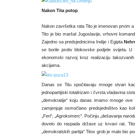
Nakon Tita potop
Nakon završetka rata Tito je imenovan prvim a 
Tito je bio maršal Jugoslavije, vrhovni koma
Zajedno sa predsjednicima Indije i Egipta
Neh
se borile protiv blokovske podjele svijeta. U 
ekonomski razvoj kroz realizaciju takozvanih 
akcijama.
Danas se Titu spočitavaju mnoge stvari kao n
jednopartijiski totalirizam i čvrsta vladavina 
„demokratije“ koju danas imamo mnoge ove st
zamjenjuje osmočlano predsjedništvo kao kole
„Feri“, „Agrokomerc“. Počinju „dešavanja naroda
dovelo do raspada države uz krvavi rat. Tit
„demokratskih partija“ Titov grob je malo bio pos