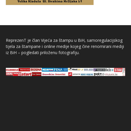
ReprezenT je član Vijeća za štampu u BiH, samoregulacijskog
tijela za štampane i online medije kojeg čine renomirani mediji
iz BiH – pogledati priloženu fotografiju.