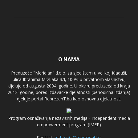
O NAMA
Preduzeće "Meridian" d.o.o. sa sjedištem u Velikoj Kladuši,
ulica Ibrahima Mržljaka 3/I, 100% u privatnom vlasništvu,
djeluje od augusta 2004. godine. U okviru preduzeća od kraja
2012. godine, pored izdavačke djelatnosti (periodična izdanja)
djeluje portal ReprezenT.ba kao osnovna djelatnost.
Program osnaživanja nezavisnih medija - Independent media
emprowerment program (IMEP)
Kontakt:
redakcija@reprezent.ba