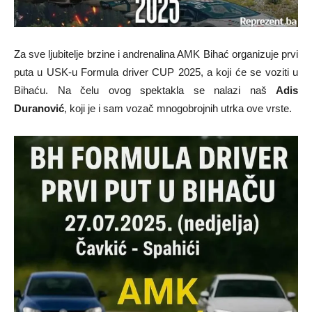
Za sve ljubitelje brzine i andrenalina AMK Bihać organizuje prvi
puta u USK-u Formula driver CUP 2025, a koji će se voziti u
Bihaću. Na čelu ovog spektakla se nalazi naš
Adis
Duranović
, koji je i sam vozač mnogobrojnih utrka ove vrste.