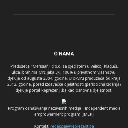
O NAMA
Preduzeće "Meridian" d.o.o. sa sjedištem u Velikoj Kladuši,
ulica Ibrahima Mržljaka 3/I, 100% u privatnom vlasništvu,
djeluje od augusta 2004. godine. U okviru preduzeća od kraja
2012. godine, pored izdavačke djelatnosti (periodična izdanja)
djeluje portal ReprezenT.ba kao osnovna djelatnost.
Program osnaživanja nezavisnih medija - Independent media
emprowerment program (IMEP)
Kontakt:
redakcija@reprezent.ba