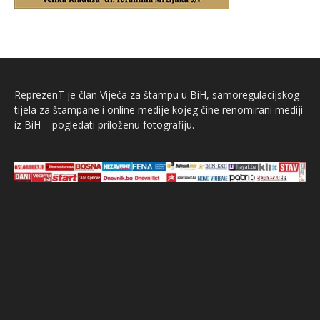
ReprezenT je član Vijeća za štampu u BiH, samoregulacijskog
tijela za štampane i online medije kojeg čine renomirani mediji
iz BiH – pogledati priloženu fotografiju.