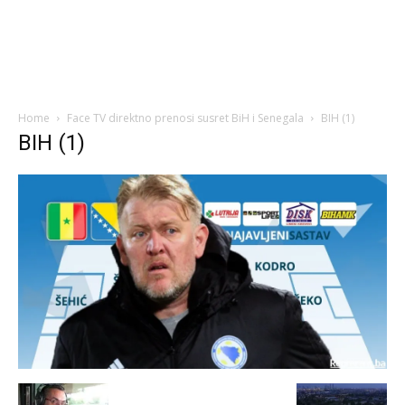
Home
Face TV direktno prenosi susret BiH i Senegala
BIH (1)
BIH (1)