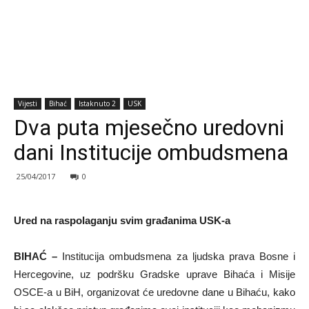
Vijesti
Bihać
Istaknuto 2
USK
Dva puta mjesečno uredovni
dani Institucije ombudsmena
25/04/2017
0
Ured na raspolaganju svim građanima USK-a
BIHAĆ –
Institucija ombudsmena za ljudska prava Bosne i
Hercegovine, uz podršku Gradske uprave Bihaća i Misije
OSCE-a u BiH, organizovat će uredovne dane u Bihaću, kako