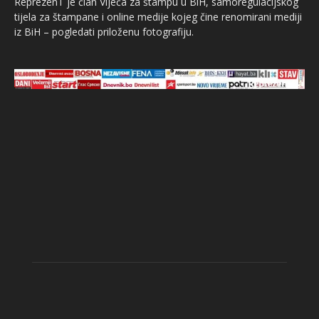
ReprezenT je član Vijeća za štampu u BiH, samoregulacijskog
tijela za štampane i online medije kojeg čine renomirani mediji
iz BiH – pogledati priloženu fotografiju.