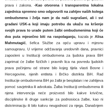
prava i zakona.
-Kao otvorena i transparentna lokalna
zajednica spremno smo odgovorili na zahtjev naših kolega
ombudsmena i želja nam je da naši sugrašani, ali i svi
građani USK-a koji imaju potrebu da ukažu na kršenje
svojih prava to urade putem žalbi ombudsmenima koji će
dva puta mjesečno biti na raspolaganju,
kazala je
Alisa
Mahmutagić
, šefica Službe za opću upravu i mjesnu
samoupravu. U vrijeme održavanja uredovnih dana, pravnici
zaposleni u Instituciji ombudsmena za ljudska prava BiH
zaprimat će žalbe fizičkih i pravnih lica na povredu ljudskih
prava počinjenu od strane bilo kojeg tijela vlasti Bosne i
Hercegovine, njenih entiteta i Brčko distrikta BiH. Rad
Institucije ombudsmena BiH po žalbi je besplatan i ne zahtijeva
pomoć savjetnika ili advokata. Žalba Instituciji ombudsmena ili
njena intervencija neće proizvesti bilo kakve krivične,
disciplinske ili druge sankcije za podnosioca žalbe, kao ni
diskriminaciju ili bilo kakvu neugodnost za njega. Današnjem