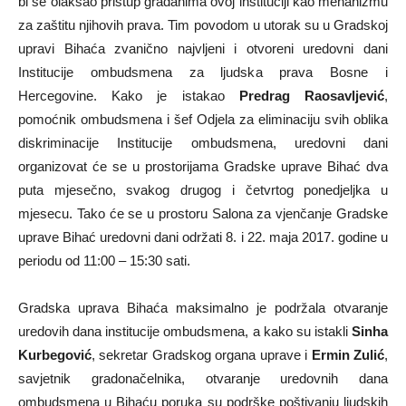
bi se olakšao pristup građanima ovoj instituciji kao mehanizmu
za zaštitu njihovih prava. Tim povodom u utorak su u Gradskoj
upravi Bihaća zvanično najvljeni i otvoreni uredovni dani
Institucije ombudsmena za ljudska prava Bosne i
Hercegovine. Kako je istakao
Predrag Raosavljević
,
pomoćnik ombudsmena i šef Odjela za eliminaciju svih oblika
diskriminacije Institucije ombudsmena, uredovni dani
organizovat će se u prostorijama Gradske uprave Bihać dva
puta mjesečno, svakog drugog i četvrtog ponedjeljka u
mjesecu. Tako će se u prostoru Salona za vjenčanje Gradske
uprave Bihać uredovni dani održati 8. i 22. maja 2017. godine u
periodu od 11:00 – 15:30 sati.
Gradska uprava Bihaća maksimalno je podržala otvaranje
uredovih dana institucije ombudsmena, a kako su istakli
Sinha
Kurbegović
, sekretar Gradskog organa uprave i
Ermin Zulić
,
savjetnik gradonačelnika, otvaranje uredovnih dana
ombudsmena u Bihaću poruka su podrške poštivanju ljudskih