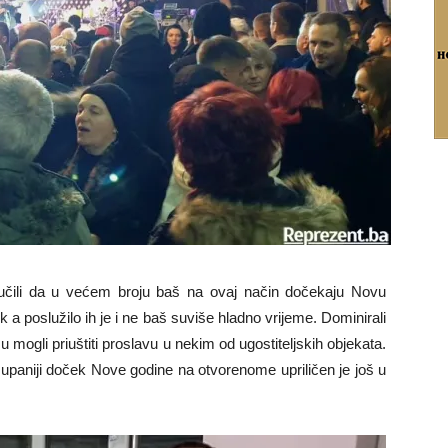
učili da u većem broju baš na ovaj način dočekaju Novu
ček a poslužilo ih je i ne baš suviše hladno vrijeme. Dominirali
su mogli priuštiti proslavu u nekim od ugostiteljskih objekata.
aniji doček Nove godine na otvorenome upriličen je još u