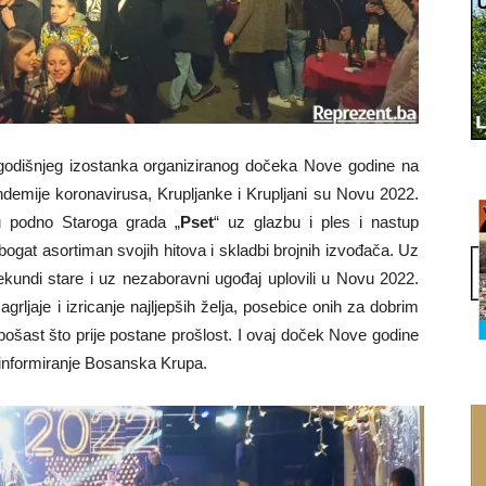
odišnjeg izostanka organiziranog dočeka Nove godine na
mije koronavirusa, Krupljanke i Krupljani su Novu 2022.
štu podno Staroga grada „
Pset
“ uz glazbu i ples i nastup
o bogat asortiman svojih hitova i skladbi brojnih izvođača. Uz
sekundi stare i uz nezaboravni ugođaj uplovili u Novu 2022.
grljaje i izricanje najljepših želja, posebice onih za dobrim
ošast što prije postane prošlost. I ovaj doček Nove godine
 informiranje Bosanska Krupa.