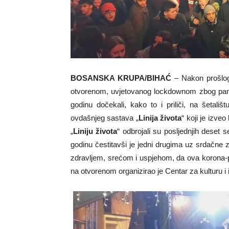
BOSANSKA KRUPA/BIHAĆ
– Nakon prošlog
otvorenom, uvjetovanog lockdownom zbog pande
godinu dočekali, kako to i priliči, na šetali
ovdašnjeg sastava „
Linija života
“ koji je izve
„
Liniju života
“ odbrojali su posljednjih deset 
godinu čestitavši je jedni drugima uz srdačne za
zdravljem, srećom i uspjehom, da ova korona-p
na otvorenom organizirao je Centar za kulturu i