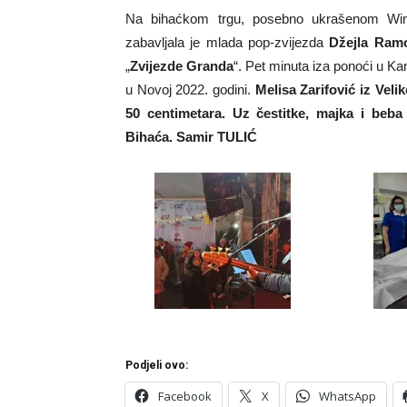
Na bihaćkom trgu, posebno ukrašenom Win
zabavljala je mlada pop-zvijezda
Džejla Ram
„
Zvijezde Granda
“. Pet minuta iza ponoći u Kan
u Novoj 2022. godini.
Melisa Zarifović
iz Velik
50 centimetara. Uz čestitke, majka i beb
Bihaća.
Samir TULIĆ
Podjeli ovo:
Facebook
X
WhatsApp