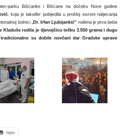
ter-parku Bišćanke i Bišćane na dočeku Nove godine
ović
, koja je također pobijedila u prošloj sezoni natjecanja
tonalnoj bolnici „
Dr. Irfan Ljubijankić“
rođena je prva beba
e Kladuše rodila je djevojčicu tešku 3.550 grama i dugu
a tradicionalno su dobile novčani dar Gradske uprave
Ispis