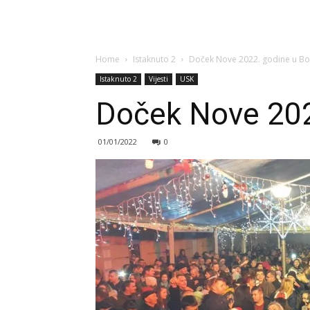
Home
Istaknuto 2
Doček Nove 2022. godine u Bo
Istaknuto 2
Vijesti
USK
Doček Nove 202
01/01/2022
0