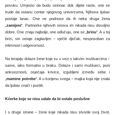
povuku. Umjesto da budu oslonac dok dijete raste, one se
trude da ostanu centar njegovog univerzuma. Njihova ljubav
postaje lanac. One ne podnose da ih neka druga žena
„
zamijeni
“. Partnerke njihovih sinova im nikada nisu dovoljno
dobre. One znaju najbolje, one odlučuju, one se „
brinu
“. A u toj
brizi, sin ostaje zaglavljen – vječiti dječak, nesposoban za
intimnost i odgovornost.
Na terapiju dolaze žene koje su u vezi s takvim muškarcima –
same, iako formalno u braku. Dolaze i sami muškarci, puni
anksioznosti, osjećaja krivice, izgubljeni između sebe i
„
mamine potrebe
“. A u korijenu svega – majka koja nije znala
da ljubav znači i pustiti.
Kćerke koje se nisu udale da bi ostale poslušne
I s druge strane – žene koje nikada nisu stvorile svoj život.