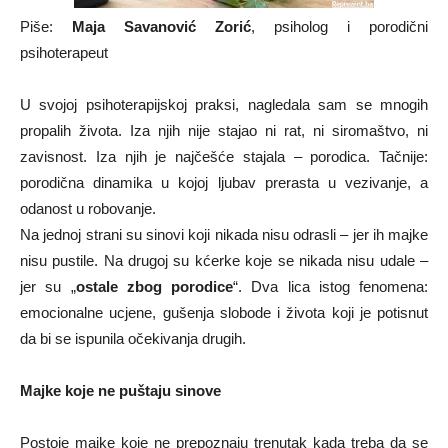
Piše:
Maja Savanović Zorić
, psiholog i porodični
psihoterapeut
U svojoj psihoterapijskoj praksi, nagledala sam se mnogih
propalih života. Iza njih nije stajao ni rat, ni siromaštvo, ni
zavisnost. Iza njih je najčešće stajala – porodica. Tačnije:
porodična dinamika u kojoj ljubav prerasta u vezivanje, a
odanost u robovanje.
Na jednoj strani su sinovi koji nikada nisu odrasli – jer ih majke
nisu pustile. Na drugoj su kćerke koje se nikada nisu udale –
jer su „
ostale zbog porodice
“. Dva lica istog fenomena:
emocionalne ucjene, gušenja slobode i života koji je potisnut
da bi se ispunila očekivanja drugih.
Majke koje ne puštaju sinove
Postoje majke koje ne prepoznaju trenutak kada treba da se