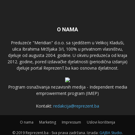
O NAMA
Preduzeće "Meridian" d.o.o. sa sjedištem u Velikoj Kladuši,
ulica Ibrahima Mržljaka 3/I, 100% u privatnom vlasništvu,
djeluje od augusta 2004. godine. U okviru preduzeća od kraja
2012. godine, pored izdavačke djelatnosti (periodična izdanja)
djeluje portal ReprezenT.ba kao osnovna djelatnost.
Program osnaživanja nezavisnih medija - Independent media
emprowerment program (IMEP)
Kontakt:
redakcija@reprezent.ba
O nama
Marketing
Impressum
Uslovi korištenja
© 2019 Reprezent.ba - Sva prava zadržana. Izrada:
GAJBA Studio
.