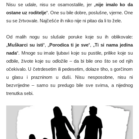
Nisu se udale, nisu se osamostalile, jer „
nije imalo ko da
ostane uz roditelje
“. One su bile dobre, poslušne, vjerne. One
su se žrtvovale. Najčešće ih niko nije ni pitao da li to žele.
Od malih nogu su slušale poruke koje su ih oblikovale:
„
Muškarci su isti
“, „
Porodica ti je sve
“, „
Ti si nama jedina
nada
“. Mnoge su imale ljubavi koje su pustile, prilike koje su
odbile, živote koje su odložile – da bi bile ono što se od njih
očekivalo. U četrdesetim ili pedesetim, dolaze tiho, s gorčinom
u glasu i prazninom u duši. Nisu nesposobne, nisu ni
bezvrijedne – samo su predugo bile sve svima, a nijednog
trenutka sebi.