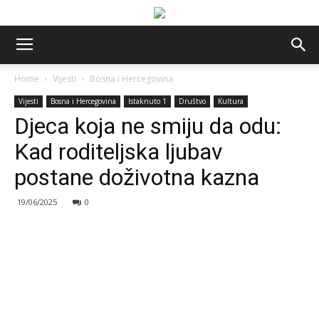
Home
Vijesti
Bosna i Hercegovina
Vijesti
Bosna i Hercegovina
Istaknuto 1
Društvo
Kultura
Djeca koja ne smiju da odu:
Kad roditeljska ljubav
postane doživotna kazna
19/06/2025
0