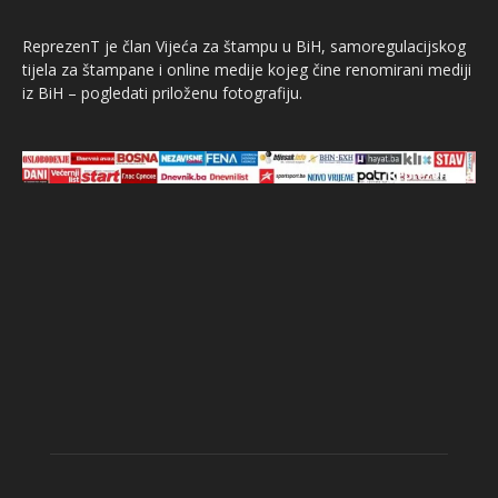
ReprezenT je član Vijeća za štampu u BiH, samoregulacijskog
tijela za štampane i online medije kojeg čine renomirani mediji
iz BiH – pogledati priloženu fotografiju.