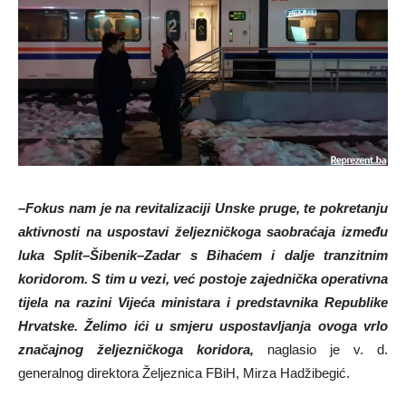
–
Fokus nam je na revitalizaciji Unske pruge, te pokretanju
aktivnosti na uspostavi željezničkoga saobraćaja između
luka Split
–
Šibenik
–
Zadar s Bihaćem i dalje tranzitnim
koridorom. S tim u vezi, već postoje zajednička operativna
tijela na razini Vijeća ministara i predstavnika Republike
Hrvatske. Želimo ići u smjeru uspostavljanja ovoga vrlo
značajnog željezničkoga koridora
,
naglasio je v. d.
generalnog direktora Željeznica FBiH, Mirza Hadžibegić.