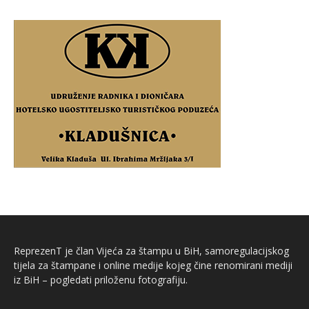
ReprezenT je član Vijeća za štampu u BiH, samoregulacijskog
tijela za štampane i online medije kojeg čine renomirani mediji
iz BiH – pogledati priloženu fotografiju.