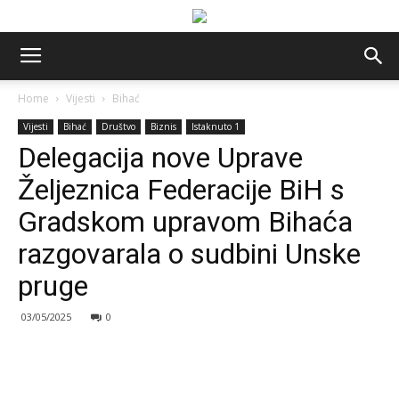
Home
Vijesti
Bihać
Vijesti
Bihać
Društvo
Biznis
Istaknuto 1
Delegacija nove Uprave
Željeznica Federacije BiH s
Gradskom upravom Bihaća
razgovarala o sudbini Unske
pruge
03/05/2025
0