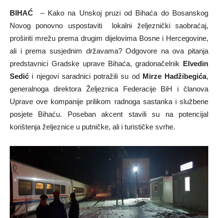
BIHAĆ
– Kako na Unskoj pruzi od Bihaća do Bosanskog
Novog ponovno uspostaviti lokalni željeznički saobraćaj,
proširiti mrežu prema drugim dijelovima Bosne i Hercegovine,
ali i prema susjednim državama? Odgovore na ova pitanja
predstavnici Gradske uprave Bihaća, gradonačelnik
Elvedin
Sedić
i njegovi saradnici potražili su od
Mirze Hadžibegića
,
generalnoga direktora Željeznica Federacije BiH i članova
Uprave ove kompanije prilikom radnoga sastanka i službene
posjete Bihaću. Poseban akcent stavili su na potencijal
korištenja željeznice u putničke, ali i turističke svrhe.