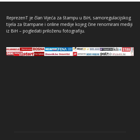
ReprezenT je član Vijeća za štampu u BiH, samoregulacijskog
tijela za štampane i online medije kojeg čine renomirani mediji
iz BiH – pogledati priloženu fotografiju.