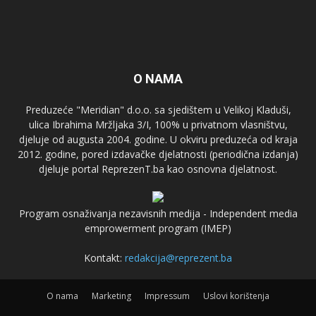
O NAMA
Preduzeće "Meridian" d.o.o. sa sjedištem u Velikoj Kladuši,
ulica Ibrahima Mržljaka 3/I, 100% u privatnom vlasništvu,
djeluje od augusta 2004. godine. U okviru preduzeća od kraja
2012. godine, pored izdavačke djelatnosti (periodična izdanja)
djeluje portal ReprezenT.ba kao osnovna djelatnost.
Program osnaživanja nezavisnih medija - Independent media
emprowerment program (IMEP)
Kontakt:
redakcija@reprezent.ba
O nama
Marketing
Impressum
Uslovi korištenja