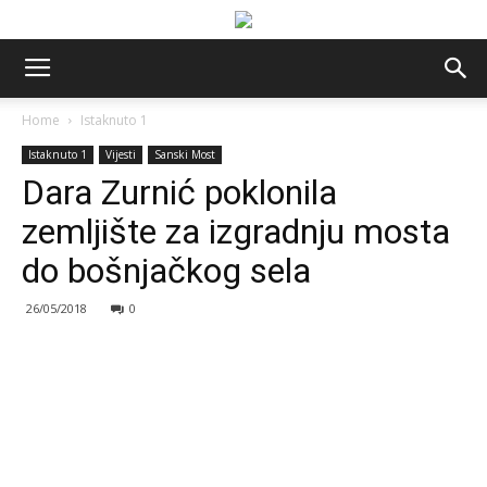
Home
Istaknuto 1
Istaknuto 1
Vijesti
Sanski Most
Dara Zurnić poklonila
zemljište za izgradnju mosta
do bošnjačkog sela
26/05/2018
0