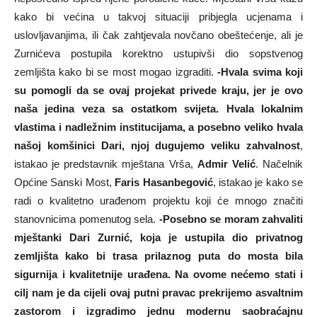
kako bi većina u takvoj situaciji pribjegla ucjenama i
uslovljavanjima, ili čak zahtjevala novčano obeštećenje, ali je
Zurnićeva postupila korektno ustupivši dio sopstvenog
zemljišta kako bi se most mogao izgraditi.
-Hvala svima koji
su pomogli da se ovaj projekat privede kraju, jer je ovo
naša jedina veza sa ostatkom svijeta. Hvala lokalnim
vlastima i nadležnim institucijama, a posebno veliko hvala
našoj komšinici Dari, njoj dugujemo veliku zahvalnost
,
istakao je predstavnik mještana Vrša,
Admir Velić
. Načelnik
Općine Sanski Most,
Faris Hasanbegović
, istakao je kako se
radi o kvalitetno urađenom projektu koji će mnogo značiti
stanovnicima pomenutog sela.
-Posebno se moram zahvaliti
mještanki Dari Zurnić, koja je ustupila dio privatnog
zemljišta kako bi trasa prilaznog puta do mosta bila
sigurnija i kvalitetnije urađena. Na ovome nećemo stati i
cilj nam je da cijeli ovaj putni pravac prekrijemo asvaltnim
zastorom i izgradimo jednu modernu saobraćajnu