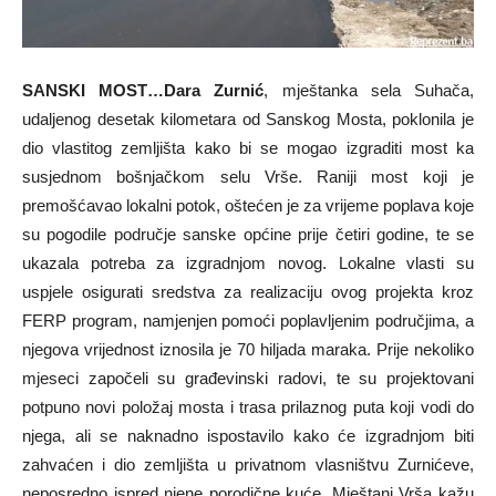
SANSKI MOST…Dara Zurnić
, mještanka sela Suhača,
udaljenog desetak kilometara od Sanskog Mosta, poklonila je
dio vlastitog zemljišta kako bi se mogao izgraditi most ka
susjednom bošnjačkom selu Vrše. Raniji most koji je
premošćavao lokalni potok, oštećen je za vrijeme poplava koje
su pogodile područje sanske općine prije četiri godine, te se
ukazala potreba za izgradnjom novog. Lokalne vlasti su
uspjele osigurati sredstva za realizaciju ovog projekta kroz
FERP program, namjenjen pomoći poplavljenim područjima, a
njegova vrijednost iznosila je 70 hiljada maraka. Prije nekoliko
mjeseci započeli su građevinski radovi, te su projektovani
potpuno novi položaj mosta i trasa prilaznog puta koji vodi do
njega, ali se naknadno ispostavilo kako će izgradnjom biti
zahvaćen i dio zemljišta u privatnom vlasništvu Zurnićeve,
neposredno ispred njene porodične kuće. Mještani Vrša kažu