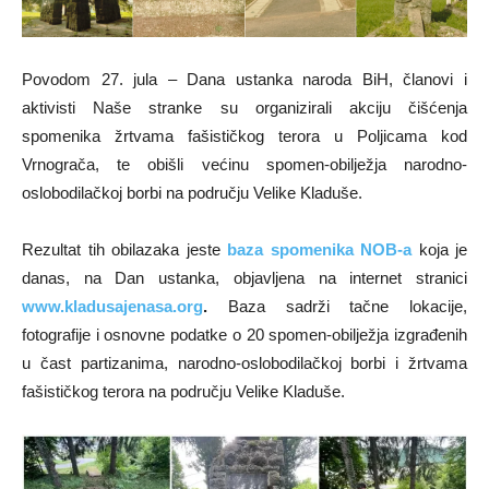
Povodom 27. jula – Dana ustanka naroda BiH, članovi i
aktivisti Naše stranke su organizirali akciju čišćenja
spomenika žrtvama fašističkog terora u Poljicama kod
Vrnograča, te obišli većinu spomen-obilježja narodno-
oslobodilačkoj borbi na području Velike Kladuše.
Rezultat tih obilazaka jeste
baza spomenika NOB-a
koja je
danas, na Dan ustanka, objavljena na internet stranici
www.kladusajenasa.org
.
Baza sadrži tačne lokacije,
fotografije i osnovne podatke o 20 spomen-obilježja izgrađenih
u čast partizanima, narodno-oslobodilačkoj borbi i žrtvama
fašističkog terora na području Velike Kladuše.