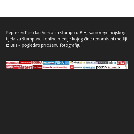
ReprezenT je član Vijeća za štampu u BiH, samoregulacijskog
tijela za štampane i online medije kojeg čine renomirani mediji
iz BiH – pogledati priloženu fotografiju.