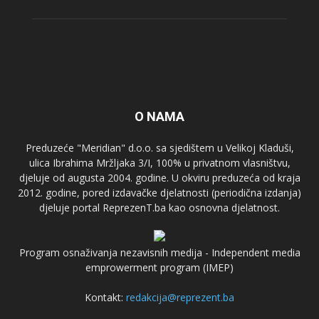
O NAMA
Preduzeće "Meridian" d.o.o. sa sjedištem u Velikoj Kladuši,
ulica Ibrahima Mržljaka 3/I, 100% u privatnom vlasništvu,
djeluje od augusta 2004. godine. U okviru preduzeća od kraja
2012. godine, pored izdavačke djelatnosti (periodična izdanja)
djeluje portal ReprezenT.ba kao osnovna djelatnost.
Program osnaživanja nezavisnih medija - Independent media
emprowerment program (IMEP)
Kontakt:
redakcija@reprezent.ba