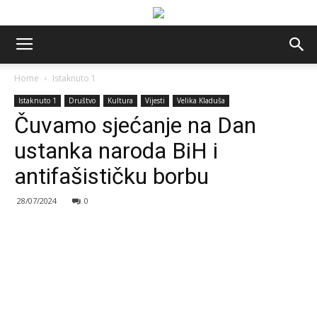
Home
Istaknuto 1
Istaknuto 1
Društvo
Kultura
Vijesti
Velika Kladuša
Čuvamo sjećanje na Dan
ustanka naroda BiH i
antifašističku borbu
28/07/2024
0