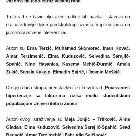
Važnost naučno-istraživačkog rada
Treći rad se bavio utjecajem roditeljskih navika i stavova na
oralno zdravlje djece predškolskog uzrasta: implikacijama na
javnozdravstvene intervencije.
Autori su
Erna Terzić, Muhamed Skomorac, Iman Kovač,
Amar Terzimehić, Elma Kuduzović, Selvedina Sarajlić-
Spahić, Nino Hasanica, Kasema Mehić-Durmić, Amela
Zukić, Sanela Kaknjo, Elmedin Bajrić,
i
Jasmin Meškić
.
Drugog dana skupa, predstavljen je i četvrti rad „
Povezanost
hipertenzije sa faktorima rizika među studentskom
populacijom Univerziteta u Zenici
“.
Autori ovog istraživanja su
Maja Jonjić – Trifković, Alma
Gladan, Elma Kuduzović, Selvedina Sarajlić-Spahić, Sead
Begagić, Amar Terzimehić
i
Fahrudin Salčinović
.