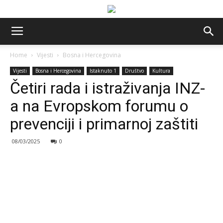
Home
Vijesti
Bosna i Hercegovina
Vijesti
Bosna i Hercegovina
Istaknuto 1
Društvo
Kultura
Četiri rada i istraživanja INZ-
a na Evropskom forumu o
prevenciji i primarnoj zaštiti
08/03/2025
0