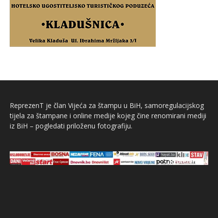
ReprezenT je član Vijeća za štampu u BiH, samoregulacijskog
tijela za štampane i online medije kojeg čine renomirani mediji
iz BiH – pogledati priloženu fotografiju.