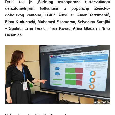
Drugi rad je „
Skrining osteoporoze ultrazvučnom
denzitometrijom kalkanusa u populaciji Zeničko-
dobojskog kantona, FBiH
“. Autori su
Amar Terzimehić,
Elma Kuduzović, Muhamed Skomorac, Selvedina Sarajlić
– Spahić, Erna Terzić, Iman Kovač, Alma Gladan
i
Nino
Hasanica
.