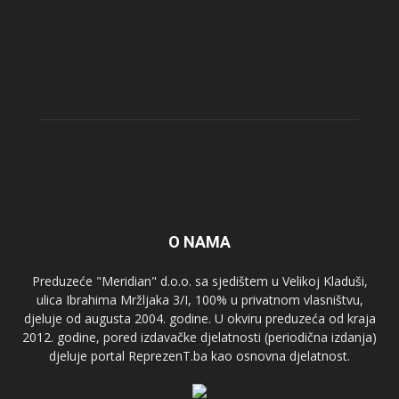
O NAMA
Preduzeće "Meridian" d.o.o. sa sjedištem u Velikoj Kladuši,
ulica Ibrahima Mržljaka 3/I, 100% u privatnom vlasništvu,
djeluje od augusta 2004. godine. U okviru preduzeća od kraja
2012. godine, pored izdavačke djelatnosti (periodična izdanja)
djeluje portal ReprezenT.ba kao osnovna djelatnost.