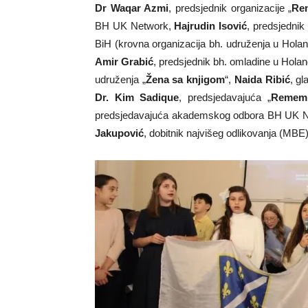
Dr Waqar Azmi
, predsjednik organizacije „
Re
BH UK Network,
Hajrudin Isović
, predsjednik
BiH (krovna organizacija bh. udruženja u Holand
Amir Grabić
, predsjednik bh. omladine u Holand
udruženja „
Žena sa knjigom
“,
Naida Ribić
, g
Dr. Kim Sadique
, predsjedavajuća „
Rememb
predsjedavajuća akademskog odbora BH UK 
Jakupović
, dobitnik najvišeg odlikovanja (MBE