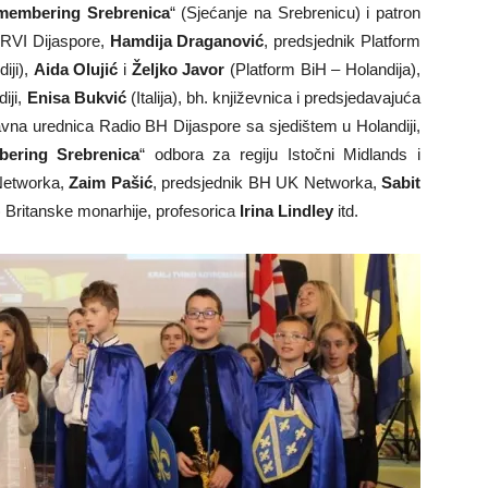
membering Srebrenica
“ (Sjećanje na Srebrenicu) i patron
 RVI Dijaspore,
Hamdija Draganović
, predsjednik Platform
iji),
Aida Olujić
i
Željko Javor
(Platform BiH – Holandija),
iji,
Enisa Bukvić
(Italija), bh. književnica i predsjedavajuća
lavna urednica Radio BH Dijaspore sa sjedištem u Holandiji,
ering Srebrenica
“ odbora za regiju Istočni Midlands i
Networka,
Zaim Pašić
, predsjednik BH UK Networka,
Sabit
) Britanske monarhije, profesorica
Irina Lindley
itd.