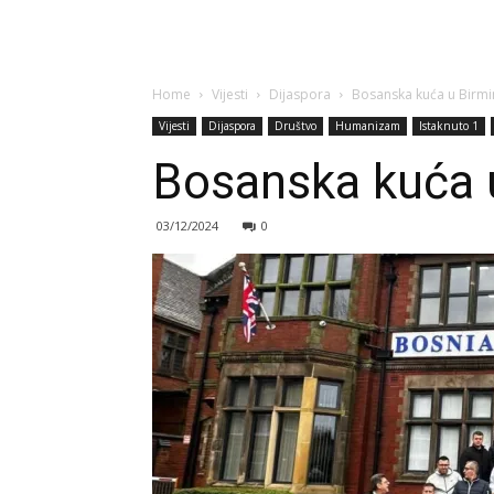
Home
Vijesti
Dijaspora
Bosanska kuća u Birm
Vijesti
Dijaspora
Društvo
Humanizam
Istaknuto 1
Bosanska kuća
03/12/2024
0