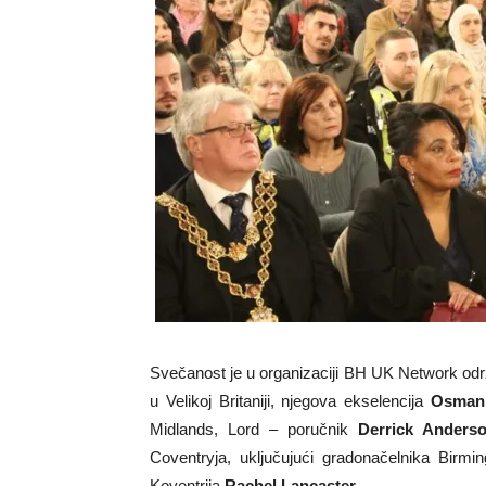
Svečanost je u organizaciji BH UK Network od
u Velikoj Britaniji, njegova ekselencija
Osman
Midlands, Lord – poručnik
Derrick Anders
Coventryja, uključujući gradonačelnika Bir
Koventrija
Rachel Lancaster
.