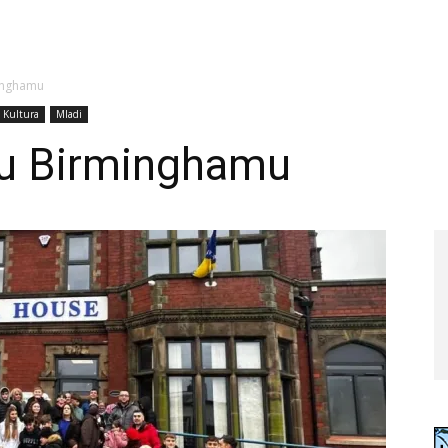
inghamu
Kultura
Mladi
 u Birminghamu