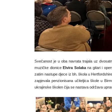
Svečanost je u oba navrata trajala uz dvosatni
muzičke dionice
Elvira Solaka
na gitari i op
zatim nastupe djece iz bh. škola u Hertfordshi
zapjevala penzionisana učiteljica škole u Bi
ukrajinske školen čija se nastava održava upra