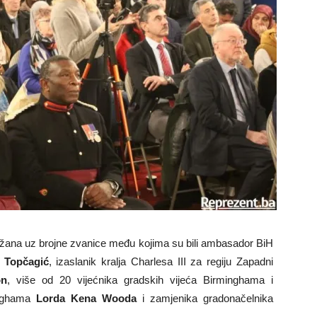
ržana uz brojne zvanice među kojima su bili ambasador BiH
 Topčagić
, izaslanik kralja Charlesa III za regiju Zapadni
on
, više od 20 vijećnika gradskih vijeća Birminghama i
minghama
Lorda Kena Wooda
i zamjenika gradonačelnika