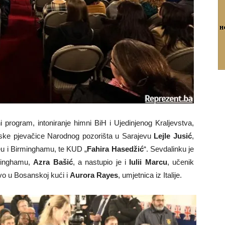
 program, intoniranje himni BiH i Ujedinjenog Kraljevstva,
erske pjevačice Narodnog pozorišta u Sarajevu
Lejle Jusić
,
reu i Birminghamu, te KUD „
Fahira Hasedžić
“. Sevdalinku je
rminghamu,
Azra Bašić
, a nastupio je i
Iulii Marcu
, učenik
vo u Bosanskoj kući i
Aurora Rayes
, umjetnica iz Italije.