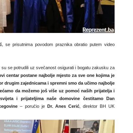
ć
, se prisutnima povodom praznika obratio putem video
u se potrudili uz svečanost osigurati i bogatu zakusku za
i centar postane najbolje mjesto za sve one kojima je
r drugim zajednicama i spremni smo da učimo najbolje
jećamo da možemo još više uz pomoć naših prijatelja i
vijeta i prijateljima naše domovine čestitamo Dan
rcegovine
– poručio je
Dr. Anes Cerić
, direktor BH UK