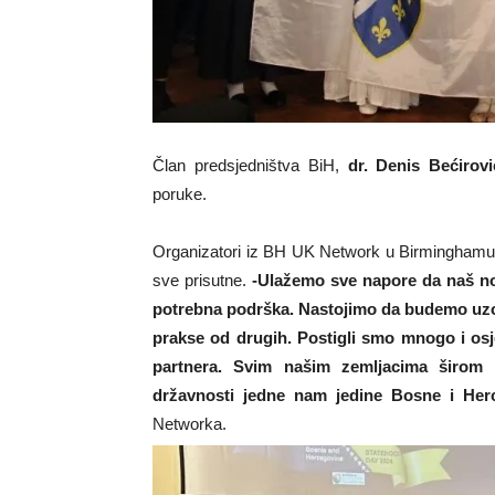
Član predsjedništva BiH,
dr. Denis Bećirovi
poruke.
Organizatori iz BH UK Network u Birminghamu s
sve prisutne.
-Ulažemo sve napore da naš nov
potrebna podrška. Nastojimo da budemo uzo
prakse od drugih. Postigli smo mnogo i os
partnera. Svim našim zemljacima širom s
državnosti jedne nam jedine Bosne i He
Networka.