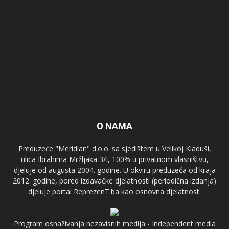
O NAMA
Preduzeće "Meridian" d.o.o. sa sjedištem u Velikoj Kladuši,
ulica Ibrahima Mržljaka 3/I, 100% u privatnom vlasništvu,
djeluje od augusta 2004. godine. U okviru preduzeća od kraja
2012. godine, pored izdavačke djelatnosti (periodična izdanja)
djeluje portal ReprezenT.ba kao osnovna djelatnost.
Program osnaživanja nezavisnih medija - Independent media