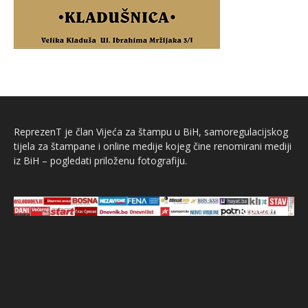
ReprezenT je član Vijeća za štampu u BiH, samoregulacijskog
tijela za štampane i online medije kojeg čine renomirani mediji
iz BiH – pogledati priloženu fotografiju.