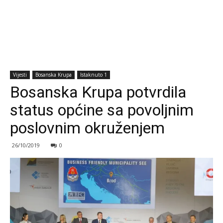
Vijesti
Bosanska Krupa
Istaknuto 1
Bosanska Krupa potvrdila
status općine sa povoljnim
poslovnim okruženjem
26/10/2019
0