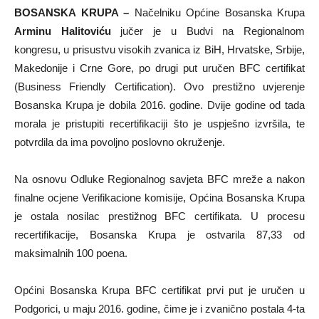
BOSANSKA KRUPA –
Načelniku Općine Bosanska Krupa
Arminu Halitoviću
jučer je u Budvi na Regionalnom
kongresu, u prisustvu visokih zvanica iz BiH, Hrvatske, Srbije,
Makedonije i Crne Gore, po drugi put uručen BFC certifikat
(Business Friendly Certification). Ovo prestižno uvjerenje
Bosanska Krupa je dobila 2016. godine. Dvije godine od tada
morala je pristupiti recertifikaciji što je uspješno izvršila, te
potvrdila da ima povoljno poslovno okruženje.
Na osnovu Odluke Regionalnog savjeta BFC mreže a nakon
finalne ocjene Verifikacione komisije, Općina Bosanska Krupa
je ostala nosilac prestižnog BFC certifikata. U procesu
recertifikacije, Bosanska Krupa je ostvarila 87,33 od
maksimalnih 100 poena.
Općini Bosanska Krupa BFC certifikat prvi put je uručen u
Podgorici, u maju 2016. godine, čime je i zvanično postala 4-ta