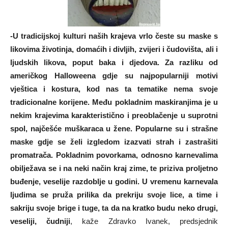
-U tradicijskoj kulturi naših krajeva vrlo česte su maske s
likovima životinja, domaćih i divljih, zvijeri i čudovišta, ali i
ljudskih likova, poput baka i djedova. Za razliku od
američkog Halloweena gdje su najpopularniji motivi
vještica i kostura, kod nas ta tematike nema svoje
tradicionalne korijene. Među pokladnim maskiranjima je u
nekim krajevima karakteristično i preoblačenje u suprotni
spol, najčešće muškaraca u žene. Popularne su i strašne
maske gdje se želi izgledom izazvati strah i zastrašiti
promatrača. Pokladnim povorkama, odnosno karnevalima
obilježava se i na neki način kraj zime, te priziva proljetno
buđenje, veselije razdoblje u godini. U vremenu karnevala
ljudima se pruža prilika da prekriju svoje lice, a time i
sakriju svoje brige i tuge, ta da na kratko budu neko drugi,
veseliji, čudniji
, kaže Zdravko Ivanek, predsjednik