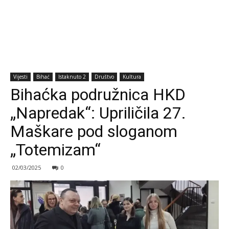
Vijesti
Bihać
Istaknuto 2
Društvo
Kultura
Bihaćka podružnica HKD
„Napredak“: Upriličila 27.
Maškare pod sloganom
„Totemizam“
02/03/2025
0