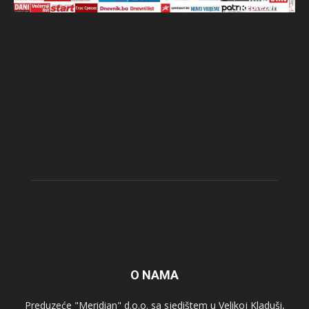
O NAMA
Preduzeće "Meridian" d.o.o. sa sjedištem u Velikoj Kladuši,