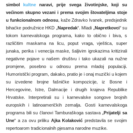
simbol
kultne
naravi, prije svega životinjske, koji su
većinom skupno vezani i prema svojim štovateljima stoje
u funkcionalnom odnosu
, kaže Zdravko Ivanek, predsjednik
bihaćke podružnice HKD „
Napredak
“. Mladi „
Napretkovci
“ su
tokom karnevalskoga programa, kako to obično i biva, s
različitim maskama na licu, poput vraga, vještica, super
junaka, perika i venecija maske, šaljivim igrokazima kritizirali
negativne pojave u našem društvu i tako ukazali na nužne
promjene, posebno u odnosu prema mladoj populaciji.
Humoristički program, dakako, pratio je i onaj muzički u kojem
su izvedene brojne fašničke kompozicije, iz Bosne i
Hercegovine, Istre, Dalmacije i drugih krajeva Republike
Hrvatske. Interpretirali su i karnevalske songove brojnih
europskih i latinoameričkih zemalja. Gosti karnevalskoga
programa bili su članovi Tamburaškoga sastava „
Prijatelji sa
Une
“ a za ovu priliku
Ajka Kolaković
predstavila se svojim
repertoarom tradicionalnih pjesama narodne muzike.