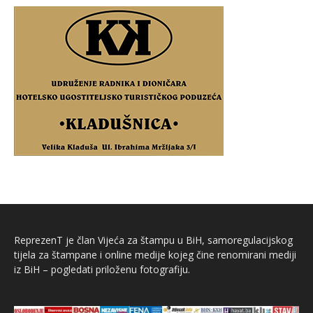
ReprezenT je član Vijeća za štampu u BiH, samoregulacijskog
tijela za štampane i online medije kojeg čine renomirani mediji
iz BiH – pogledati priloženu fotografiju.