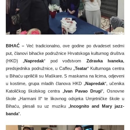
BIHAĆ –
Već tradicionalno, ove godine po dvadeset sedmi
put, članovi bihaćke podružnice Hrvatskoga kulturnog društva
(HKD) „
Napredak
“ pod vođstvom
Zdravka Ivaneka
,
predsjednika podružnice, u Caffeu „
Teatar
“ Kulturnoga centra
u Bihaću upriličili su Maškare. S maskama na licima, odjeveni
u kostime, grupa mladih članova HKD „
Napredak
“, učenika
Katoličkog školskog centra „
Ivan Pavao Drugi
“, Osnovne
škole „Harmani II“ te likovnog odsjeka Umjetničke škole u
Bihaću, plesali su uz muziku „
Incognito
and Mary jazz-
banda
“.