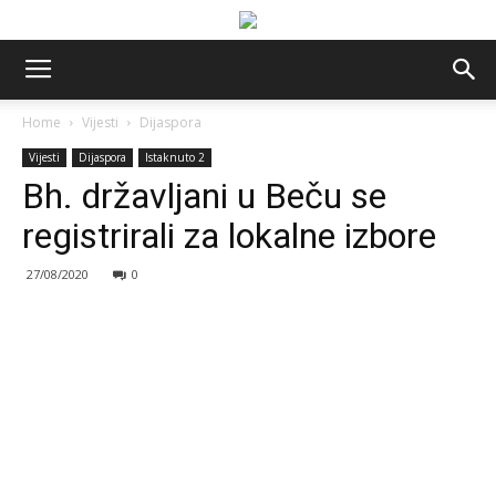
Home
Vijesti
Dijaspora
Vijesti
Dijaspora
Istaknuto 2
Bh. državljani u Beču se
registrirali za lokalne izbore
27/08/2020
0