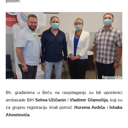
poštom.
Bh. građanima u Beču na raspolaganju su bili uposlenici
ambasade BiH
Selma Užičanin
i
Vladimir Glamočija
, koji su
za grupnu registraciju imali pomoć
Hurema Avdića
i
Ishaka
Ahmetovića
.