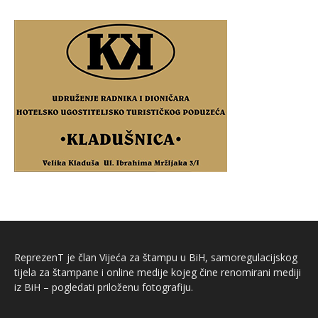
ReprezenT je član Vijeća za štampu u BiH, samoregulacijskog
tijela za štampane i online medije kojeg čine renomirani mediji
iz BiH – pogledati priloženu fotografiju.