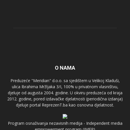
O NAMA
Preduzeće "Meridian" d.o.o. sa sjedištem u Velikoj Kladuši,
ulica Ibrahima Mržljaka 3/I, 100% u privatnom vlasništvu,
djeluje od augusta 2004. godine. U okviru preduzeća od kraja
2012. godine, pored izdavačke djelatnosti (periodična izdanja)
djeluje portal ReprezenT.ba kao osnovna djelatnost.
Program osnaživanja nezavisnih medija - Independent media
emprowerment program (IMEP)