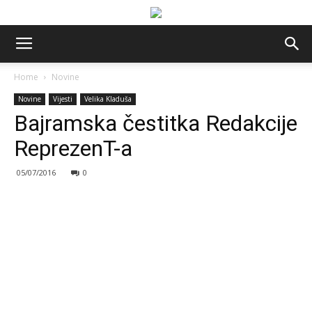
Home
Novine
Novine
Vijesti
Velika Kladuša
Bajramska čestitka Redakcije
ReprezenT-a
05/07/2016
0