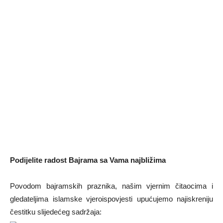
Podijelite radost Bajrama sa Vama najbližima
Povodom bajramskih praznika, našim vjernim čitaocima i
gledateljima islamske vjeroispovjesti upućujemo najiskreniju
čestitku slijedećeg sadržaja: