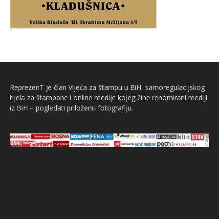
ReprezenT je član Vijeća za štampu u BiH, samoregulacijskog
tijela za štampane i online medije kojeg čine renomirani mediji
iz BiH – pogledati priloženu fotografiju.