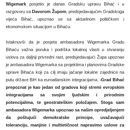
Wigemark
posjetio je danas Gradsku upravu Bihać i u
razgovoru sa
Davorom Župom
, predsjedavajućim Gradskoga
vijeća Bihać, upoznao se sa aktuelnom političkom i
ekonomskom situacijom u Bihaću.
Istaknuvši da je posjeta ambasadora Wigemarka Gradu
Bihaću važna poruka i podrška lokalnoj vlasti u stvaranju
uslova za daljnji privredni rast, predsjedavajući Župa upoznao
je ambasadora Wigemarka sa projektima i planovima Gradske
uprave Bihaća koji za cilj imaju jačanje lokalne zajednice na
putu države BiH ka euroatlanskim integracijama.
-Grad Bihać
prepoznat je kao jedan od gradova koji stremi evropskim
integracijama sa svojim ljudskim i prirodnim
potencijalima, te geostrateškim položajem. Stoga sam
ambasadora Wigemarka upoznao sa našim opredjeljenjem
da poštujući demokratske principe, uvažavajući
toleranciju, manjine i multietičnost napravimo uslove za