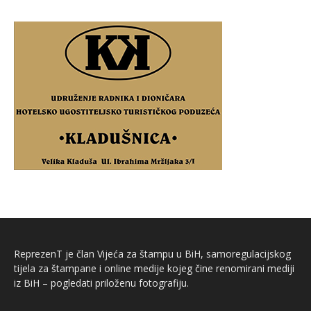
ReprezenT je član Vijeća za štampu u BiH, samoregulacijskog
tijela za štampane i online medije kojeg čine renomirani mediji
iz BiH – pogledati priloženu fotografiju.