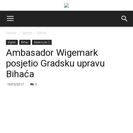
Home
Vijesti
Bihać
Vijesti
Bihać
Istaknuto 2
Ambasador Wigemark
posjetio Gradsku upravu
Bihaća
19/05/2017
0